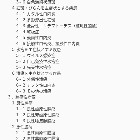
３- ６ 白色海綿状母斑
４ 紅斑・びらんを主症状とする疾患
４- １ カタル性口内炎
４- ２ 多形滲出性紅斑
４- ３ 全身性エリテマトーデス（紅斑性狼瘡）
４- ４ 紅板症
４- ５ 義歯性口内炎
４- ６ 接触性口唇炎、接触性口内炎
５ 水疱を主症状とする疾患
５- １ ウイルス感染症
５- ２ 自己免疫性水疱症
５- ３ 先天性水疱症
６ 潰瘍を主症状とする疾患
６- １ 外傷性潰瘍
６- ２ アフタ性口内炎
６- ３ その他の潰瘍
３．腫瘍性病変
１ 良性腫瘍
１- １ 良性歯原性腫瘍
１- ２ 良性非歯原性腫瘍
１- ３ 良性唾液腺腫瘍
２ 悪性腫瘍
２- １ 悪性歯原性腫瘍
２- ２ 悪性非歯原性腫瘍