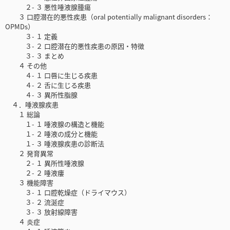
２- ３ 悪性唾液腺腫瘍
３ 口腔潜在的悪性疾患（oral potentially malignant disorders：
OPMDs）
３- １ 定義
３- ２ 口腔潜在的悪性疾患の原因・特徴
３- ３ まとめ
４ その他
４- １ 口唇に生じる疾患
４- ２ 舌に生じる疾患
４- ３ 異所性脂腺
４．唾液腺疾患
１ 総論
１- １ 唾液腺の構造と機能
１- ２ 唾液の成分と機能
１- ３ 唾液腺疾患の診断法
２ 発育異常
２- １ 異所性唾液腺
２- ２ 唾液瘻
３ 機能障害
３- １ 口腔乾燥症（ドライマウス）
３- ２ 流涎症
３- ３ 放射線障害
４ 炎症