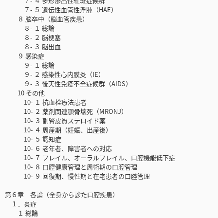
７- ４ 多形滲出性紅斑症候群
７- ５ 遺伝性血管性浮腫（HAE）
８ 脳卒中（脳血管疾患）
８- １ 総論
８- ２ 脳梗塞
８- ３ 脳出血
９ 感染症
９- １ 総論
９- ２ 感染性心内膜炎（IE）
９- ３ 後天性免疫不全症候群（AIDS）
10 その他
10- １ 抗血栓療法患者
10- ２ 薬剤関連顎骨壊死（MRONJ）
10- ３ 副腎皮質ステロイド薬
10- ４ 周産期（妊娠、出産後）
10- ５ 認知症
10- ６ 老年者、障害者への対応
10- ７ フレイル、オーラルフレイル、口腔機能低下症
10- ８ 口腔健康管理と周術期の口腔管理
10- ９ 回復期、慢性期と在宅患者の口腔管理
第６章 各論（全身から診た口腔疾患）
１．炎症
１ 総論