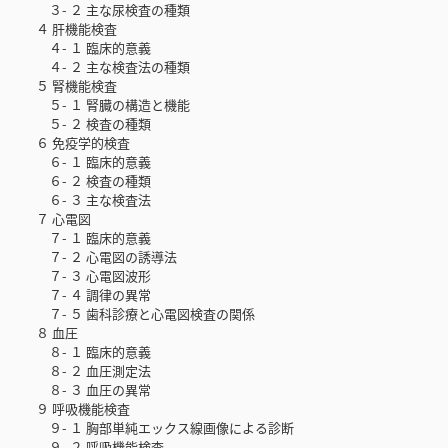
３- ２ 主な尿検査の種類
４ 肝機能検査
４- １ 臨床的意義
４- ２ 主な検査法の種類
５ 腎機能検査
５- １ 腎臓の構造と機能
５- ２ 検査の種類
６ 免疫学的検査
６- １ 臨床的意義
６- ２ 検査の種類
６- ３ 主な検査法
７ 心電図
７- １ 臨床的意義
７- ２ 心電図の誘導法
７- ３ 心電図波形
７- ４ 調律の異常
７- ５ 歯科診療と心電図検査の関係
８ 血圧
８- １ 臨床的意義
８- ２ 血圧測定法
８- ３ 血圧の異常
９ 呼吸機能検査
９- １ 胸部単純エックス線画像による診断
９- ２ 呼吸機能検査