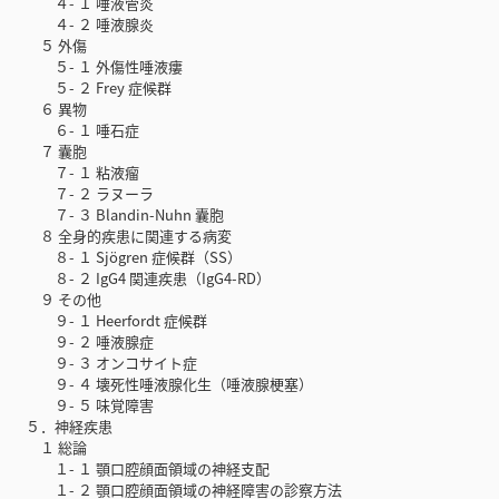
４- １ 唾液管炎
４- ２ 唾液腺炎
５ 外傷
５- １ 外傷性唾液瘻
５- ２ Frey 症候群
６ 異物
６- １ 唾石症
７ 囊胞
７- １ 粘液瘤
７- ２ ラヌーラ
７- ３ Blandin-Nuhn 囊胞
８ 全身的疾患に関連する病変
８- １ Sjögren 症候群（SS）
８- ２ IgG4 関連疾患（IgG4-RD）
９ その他
９- １ Heerfordt 症候群
９- ２ 唾液腺症
９- ３ オンコサイト症
９- ４ 壊死性唾液腺化生（唾液腺梗塞）
９- ５ 味覚障害
５．神経疾患
１ 総論
１- １ 顎口腔顔面領域の神経支配
１- ２ 顎口腔顔面領域の神経障害の診察方法