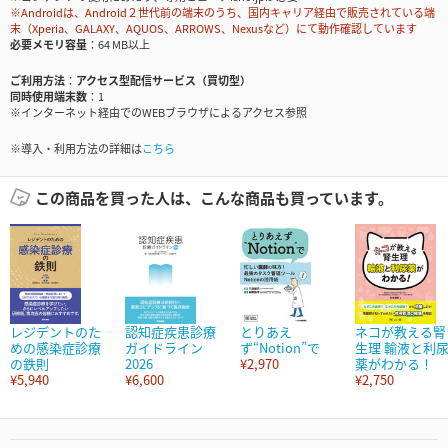
※Androidは、Android２世代前の端末のうち、国内キャリア経由で販売されている端
末（Xperia、GALAXY、AQUOS、ARROWS、Nexusなど）にて動作確認しています
必要メモリ容量
64 MB以上
ご利用方法
アクセス型配信サービス（買切型）
同時使用端末数
1
※インターネット経由でのWEBブラウザによるアクセス参照
※導入・利用方法の詳細は
こちら
この商品を買った人は、こんな商品も買っています。
レジデントのた
認知症疾患診療
とりあえ
ネコが教える腎
めの感染症診療
ガイドライン
ず“Notion”で
生理 輸液と利
の鉄則
2026
¥2,970
薬がわかる！
¥5,940
¥6,600
¥2,750