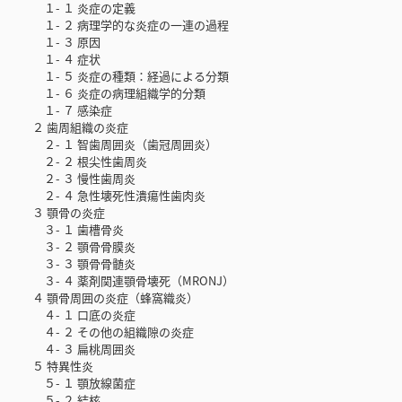
１- １ 炎症の定義
１- ２ 病理学的な炎症の一連の過程
１- ３ 原因
１- ４ 症状
１- ５ 炎症の種類：経過による分類
１- ６ 炎症の病理組織学的分類
１- ７ 感染症
２ 歯周組織の炎症
２- １ 智歯周囲炎（歯冠周囲炎）
２- ２ 根尖性歯周炎
２- ３ 慢性歯周炎
２- ４ 急性壊死性潰瘍性歯肉炎
３ 顎骨の炎症
３- １ 歯槽骨炎
３- ２ 顎骨骨膜炎
３- ３ 顎骨骨髄炎
３- ４ 薬剤関連顎骨壊死（MRONJ）
４ 顎骨周囲の炎症（蜂窩織炎）
４- １ 口底の炎症
４- ２ その他の組織隙の炎症
４- ３ 扁桃周囲炎
５ 特異性炎
５- １ 顎放線菌症
５- ２ 結核