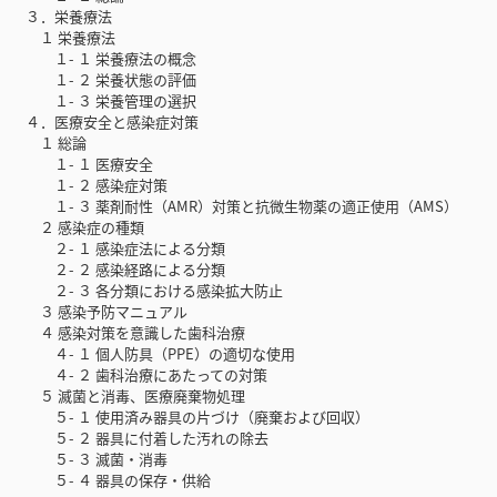
３．栄養療法
１ 栄養療法
１- １ 栄養療法の概念
１- ２ 栄養状態の評価
１- ３ 栄養管理の選択
４．医療安全と感染症対策
１ 総論
１- １ 医療安全
１- ２ 感染症対策
１- ３ 薬剤耐性（AMR）対策と抗微生物薬の適正使用（AMS）
２ 感染症の種類
２- １ 感染症法による分類
２- ２ 感染経路による分類
２- ３ 各分類における感染拡大防止
３ 感染予防マニュアル
４ 感染対策を意識した歯科治療
４- １ 個人防具（PPE）の適切な使用
４- ２ 歯科治療にあたっての対策
５ 滅菌と消毒、医療廃棄物処理
５- １ 使用済み器具の片づけ（廃棄および回収）
５- ２ 器具に付着した汚れの除去
５- ３ 滅菌・消毒
５- ４ 器具の保存・供給