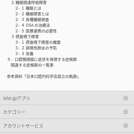
２ 睡眠関連呼吸障害
２- １ 睡眠とは
２- ２ 睡眠障害とは
２- ３ 各種睡眠検査
２- ４ OSA の治療法
２- ５ 医療連携の必要性
３ 摂食嚥下障害
３- １ 摂食嚥下障害の概要
３- ２ 誤嚥性肺炎の予防
３- ３ 栄養
９．口腔顎顔面に症状を発現する症候群
関連する症候群の一覧表
参考資料「日本口腔内科学会設立の軌跡」
isho.jpアプリ
カテゴリー
アカウントサービス