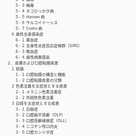
５- ３ 梅毒
５- ４ ネコひっかき病
５- ５ Hansen 病
５- ６ サルコイドーシス
５- ７ Crohn 病
６ 歯性全身感染症
６- １ 菌血症
６- ２ 全身性炎症反応症候群（SIRS）
６- ３ 敗血症
６- ４ 歯性病巣感染
２．皮膚および口腔粘膜疾患
１ 総論
１- １ 口腔粘膜の構造と機能
１- ２ 口腔粘膜疾患の分類
２ 色素沈着を主症状とする疾患
２- １ メラニン色素沈着症
２- ２ 外因性色素沈着
３ 白斑を主症状とする疾患
３- １ 白板症
３- ２ 口腔扁平苔癬（OLP）
３- ３ 口腔苔癬様病変（OLL）
３- ４ ニコチン性口内炎
３- ５ 口腔カンジダ症