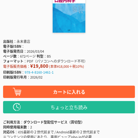
出版社
永末書店
電子版ISBN
電子版発売日
2026/03/04
ページ数
672ページ
判型
B5
フォーマット
PDF（パソコンへのダウンロード不可）
¥19,800
電子版販売価格：
(本体¥18,000＋税10％)
印刷版ISBN
978-4-8160-1461-1
印刷版発行年月
2026/02
カートに入れる
ちょっと立ち読み
ご利用方法
ダウンロード型配信サービス（買切型）
同時使用端末数
2
対応OS
iOS最新の２世代前まで / Android最新の２世代前まで
※コンテンツの使用にあたり、専用ビューアisho.jpが必要