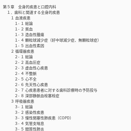
第５章 全身的疾患と口腔内科
１．歯科と関連する全身的疾患
１ 血液疾患
１- １ 総論
１- ２ 貧血
１- ３ 造血性腫瘍
１- ４ 顆粒球減少症（好中球減少症、無顆粒球症）
１- ５ 出血性素因
２ 循環器疾患
２- １ 総論
２- ２ 高血圧症
２- ３ 虚血性心疾患
２- ４ 不整脈
２- ５ 心不全
２- ６ 先天性心疾患
２- ７ 心疾患患者に対する歯科診療時の予防投与
２- ８ 深部静脈血栓塞栓症
３ 呼吸器疾患
３- １ 総論
３- ２ 感染性疾患
３- ３ 慢性閉塞性肺疾患（COPD）
３- ４ 気管支喘息
３- ５ 間質性肺炎