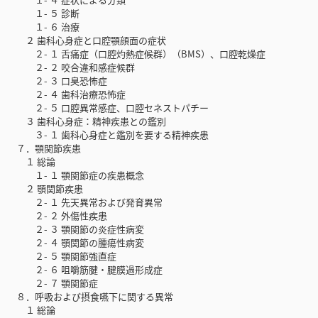
１- ５ 診断
１- ６ 治療
２ 歯科心身症と口腔顎顔面の症状
２- １ 舌痛症（口腔灼熱症候群）（BMS）、口腔乾燥症
２- ２ 咬合違和感症候群
２- ３ 口臭恐怖症
２- ４ 歯科治療恐怖症
２- ５ 口腔異常感症、口腔セネストパチー
３ 歯科心身症：精神疾患との鑑別
３- １ 歯科心身症と鑑別を要する精神疾患
７．顎関節疾患
１ 総論
１- １ 顎関節症の疾患概念
２ 顎関節疾患
２- １ 先天異常および発育異常
２- ２ 外傷性疾患
２- ３ 顎関節の炎症性病変
２- ４ 顎関節の腫瘍性病変
２- ５ 顎関節強直症
２- ６ 咀嚼筋腱・腱膜過形成症
２- ７ 顎関節症
８．呼吸および摂食嚥下に関する異常
１ 総論