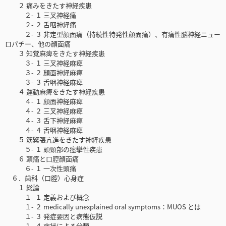
２ 痛みをきたす神経疾患
２- １ 三叉神経痛
２- ２ 舌咽神経痛
２- ３ 非定型顔面痛（持続性特発性顔面痛）、有痛性脳神経ニュー
ロパチー、他の顔面痛
３ 知覚麻痺をきたす神経疾患
３- １ 三叉神経麻痺
３- ２ 顔面神経麻痺
３- ３ 舌咽神経麻痺
４ 運動麻痺をきたす神経疾患
４- １ 顔面神経麻痺
４- ２ 三叉神経麻痺
４- ３ 舌下神経麻痺
４- ４ 舌咽神経麻痺
５ 筋緊張亢進をきたす神経疾患
５- １ 頭頸部の痙攣性疾患
６ 頭痛と口腔顔面痛
６- １ 一次性頭痛
６．歯科（口腔）心身症
１ 総論
１- １ 定義および概念
１- ２ medically unexplained oral symptoms：MUOS とは
１- ３ 発症要因と病態仮説
１- ４ 症状による分類