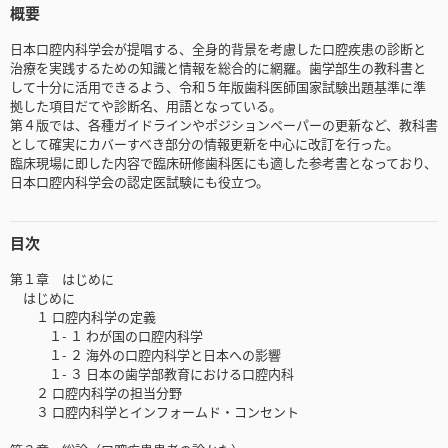
概要
日本口腔内科学会が提唱する、全身的背景を考慮した口腔疾患の診断と
治療を実践するための知識と情報を総合的に網羅。歯学部生の教科書と
して十分に活用できるよう、令和５年版歯科医師国家試験出題基準に準
拠した項目だてや診断名、用語となっている。
第４版では、各種ガイドラインやポジションペーパーの更新など、教科書
として確実にカバーすべき部分の情報更新を中心に改訂を行った。
臨床現場に即した内容で臨床研修歯科医にも適した参考書となっており、
日本口腔内科学会の認定医試験にも役立つ。
目次
第１章 はじめに
はじめに
１ 口腔内科学の定義
１- １ わが国の口腔内科学
１- ２ 海外の口腔内科学と日本への影響
１- ３ 日本の歯学部教育における口腔内科
２ 口腔内科学の担当分野
３ 口腔内科学とインフォームド・コンセント