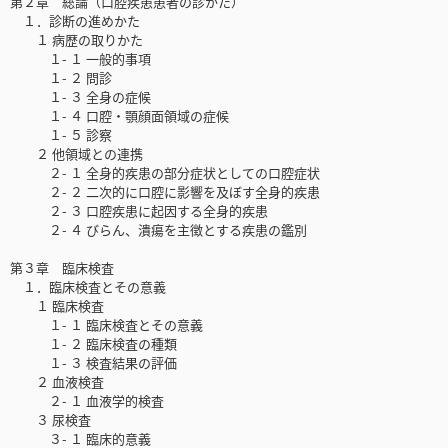
第２章 総論（口腔疾患患者の診かた）
１．診断の進めかた
１ 病歴の取りかた
１- １ 一般的事項
１- ２ 問診
１- ３ 全身の症候
１- ４ 口腔・顎顔面領域の症候
１- ５ 診察
２ 他領域との連携
２- １ 全身的疾患の部分症状としての口腔症状
２- ２ 二次的に口腔に影響を及ぼす全身的疾患
２- ３ 口腔疾患に起因する全身的疾患
２- ４ びらん、潰瘍を主徴とする疾患の鑑別
第３章 臨床検査
１．臨床検査とその意義
１ 臨床検査
１- １ 臨床検査とその意義
１- ２ 臨床検査の種類
１- ３ 検査結果の評価
２ 血液検査
２- １ 血液学的検査
３ 尿検査
３- １ 臨床的意義