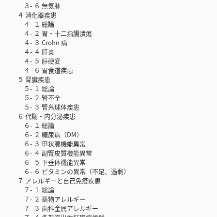
３- ６ 無気肺
４ 消化器疾患
４- １ 総論
４- ２ 胃・十二指腸潰瘍
４- ３ Crohn 病
４- ４ 肝炎
４- ５ 肝硬変
４- ６ 胃食道疾患
５ 腎臓疾患
５- １ 総論
５- ２ 腎不全
５- ３ 腎糸球体疾患
６ 代謝・内分泌疾患
６- １ 総論
６- ２ 糖尿病（DM）
６- ３ 甲状腺機能異常
６- ４ 副腎皮質機能異常
６- ５ 下垂体機能異常
６- ６ ビタミンの異常（不足、過剰）
７ アレルギーと自己免疫疾患
７- １ 総論
７- ２ 薬物アレルギー
７- ３ 歯科金属アレルギー