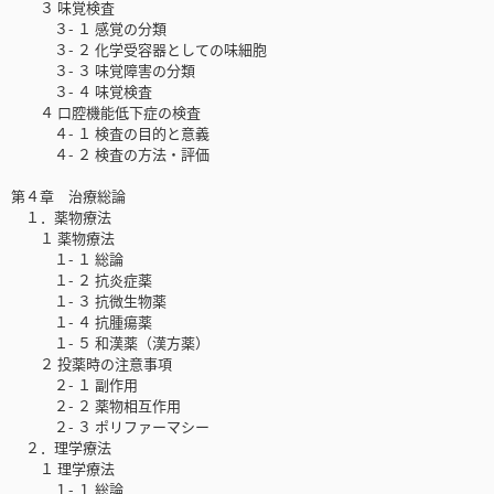
３ 味覚検査
３- １ 感覚の分類
３- ２ 化学受容器としての味細胞
３- ３ 味覚障害の分類
３- ４ 味覚検査
４ 口腔機能低下症の検査
４- １ 検査の目的と意義
４- ２ 検査の方法・評価
第４章 治療総論
１．薬物療法
１ 薬物療法
１- １ 総論
１- ２ 抗炎症薬
１- ３ 抗微生物薬
１- ４ 抗腫瘍薬
１- ５ 和漢薬（漢方薬）
２ 投薬時の注意事項
２- １ 副作用
２- ２ 薬物相互作用
２- ３ ポリファーマシー
２．理学療法
１ 理学療法
１- １ 総論