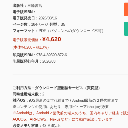
出版社
三輪書店
電子版ISBN
電子版発売日
2026/03/16
ページ数
184ページ
判型
B5
フォーマット
PDF（パソコンへのダウンロード不可）
¥4,620
電子版販売価格：
(本体¥4,200＋税10％)
印刷版ISBN
978-4-89590-872-6
印刷版発行年月
2026/03
ご利用方法
ダウンロード型配信サービス（買切型）
同時使用端末数
2
対応OS
iOS最新の２世代前まで / Android最新の２世代前まで
※コンテンツの使用にあたり、専用ビューアisho.jpが必要
※Androidは、Android２世代前の端末のうち、国内キャリア経由で販
AQUOS、ARROWS、Nexusなど）にて動作確認しています
必要メモリ容量
42 MB以上