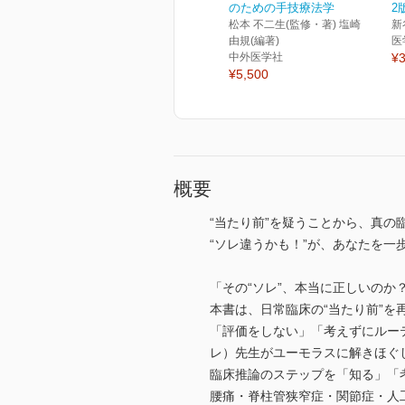
のための手技療法学
2
松本 不二生(監修・著) 塩崎
新
由規(編著)
医
中外医学社
¥3
¥5,500
概要
“当たり前”を疑うことから、真の
“ソレ違うかも！”が、あなたを一
「その“ソレ”、本当に正しいの
本書は、日常臨床の“当たり前”
「評価をしない」「考えずにルーテ
レ）先生がユーモラスに解きほぐ
臨床推論のステップを「知る」「
腰痛・脊柱管狭窄症・関節症・人