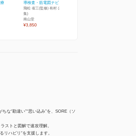
医療
導検査・筋電図ナビ
飛松 省三(監修) 有村 公良(編
集)
南山堂
¥3,850
“勘違い”“思い込み”を、SORE（ソ
イラストと図解で速攻理解。
るリハビリ”を支援します。