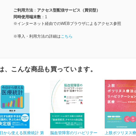
ご利用方法
アクセス型配信サービス（買切型）
同時使用端末数
1
※インターネット経由でのWEBブラウザによるアクセス参照
※導入・利用方法の詳細は
こちら
は、こんな商品も買っています。
日から使える医療統計 第
脳血管障害のリハビリテー
上肢ボツリヌス