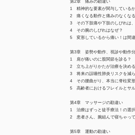
第2章 痛みの勘違い
1 精神的な要素が関与している
2 痛くなる動作と痛みのなくな
3 その下肢痛や下肢のしびれは
4 その腕のしびれはなぜ？
5 変形しているから痛い！は間
第3章 姿勢や動作、視診や動作
1 肩が痛いのに股関節を診る？
2 立ち上がりかたが治療を決め
3 将来の誤嚥性肺炎リスクを減
4 その腰曲がり、本当に脊柱変
5 高齢者におけるフレイルとサ
第4章 マッサージの勘違い
1 治療はずっと徒手療法！の選択
2 患者さん、腕組んで寝ちゃっ
第5章 運動の勘違い