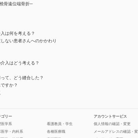
橈骨遠位端骨折─
？
介入は何を考える？
択しない患者さんへのかかわり
の介入はどう考える？
切って、どう縫合した？
んですか？
点
テゴリー
アカウントサービス
礎医学系
看護教員・学生
個人情報の確認・変更
床医学・内科系
各種医療職
メールアドレスの確認・変