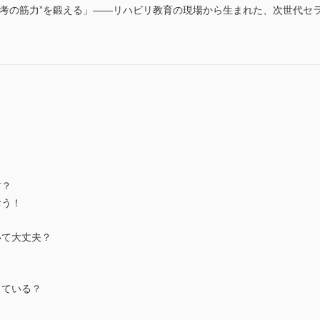
思考の筋力”を鍛える」――リハビリ教育の現場から生まれた、次世代セ
前？
おう！
いて大丈夫？
っている？