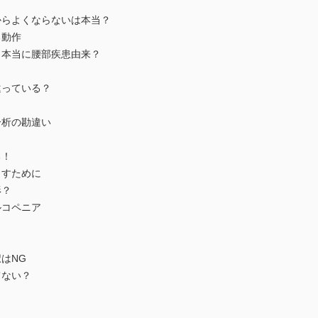
からよくならないは本当？
る動作
、本当に腰部疾患由来？
違っている？
分析の勘違い
る！
らすために
形？
ルコペニア
はNG
てない？