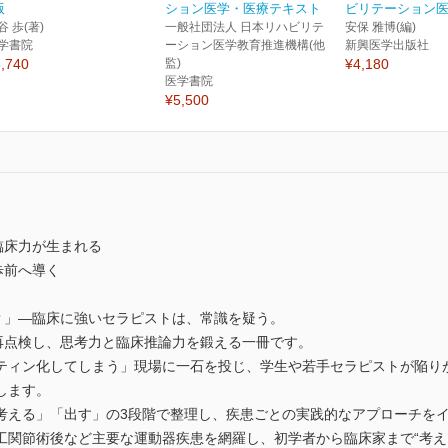
版
ション医学・医療テキスト
ビリテーション
谷 歩(著)
一般社団法人 日本リハビリテ
安保 雅博(編)
学書院
ーション医学教育推進機構(他
新興医学出版社
,740
監)
¥4,180
医学書院
¥5,500
臨床力が生まれる
歩前へ導く
か？」―臨床に強いセラピストは、常識を疑う。
を再点検し、思考力と臨床推論力を鍛える一冊です。
ィン化してしまう」現場に一石を投じ、学生や若手セラピストが陥りがちな
します。
考える」「出す」の3段階で整理し、疾患ごとの実践的なアプローチを
工関節術後など主要な運動器疾患を網羅し、初学者から臨床家まで“考え