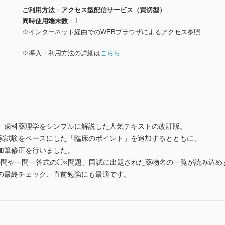
ご利用方法
アクセス型配信サービス（買切型）
同時使用端末数
1
※インターネット経由でのWEBブラウザによるアクセス参照
※導入・利用方法の詳細は
こちら
、歯科薬理学をシンプルに解説した人気テキストの改訂版。
家試験をベースにした「臨床のポイント」を追加するとともに、
加筆修正を行いました。
去問や一問一答式の◯×問題、国試に出題された薬物名の一覧が読み込め
の最終チェック、直前勉強にも最適です。