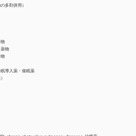
の多剤併用）
物
薬物
物
眠導入薬・催眠薬
）