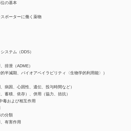
位の基本
スポーターに働く薬物
ステム（DDS）
排泄（ADME）
半減期、バイオアベイラビリティ〈生物学的利用能〉）
病因、心因性、遺伝、投与時間など）
蓄積、依存）、併用（協力、拮抗）
中毒および相互作用
用
の分類
、有害作用