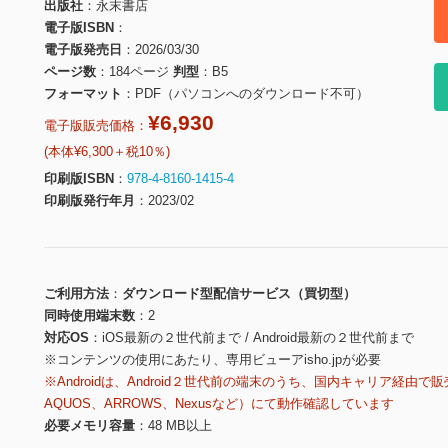
出版社
永末書店
電子版ISBN
電子版発売日
2026/03/30
ページ数
184ページ
判型
B5
フォーマット
PDF（パソコンへのダウンロード不可）
¥6,930
電子版販売価格：
(本体¥6,300＋税10％)
印刷版ISBN
978-4-8160-1415-4
印刷版発行年月
2023/02
ご利用方法
ダウンロード型配信サービス（買切型）
同時使用端末数
2
対応OS
iOS最新の２世代前まで / Android最新の２世代前まで
※コンテンツの使用にあたり、専用ビューアisho.jpが必要
※Androidは、Android２世代前の端末のうち、国内キャリア経由で販
AQUOS、ARROWS、Nexusなど）にて動作確認しています
必要メモリ容量
48 MB以上