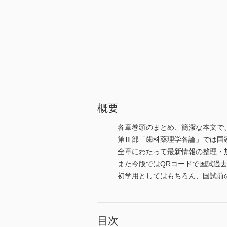
概要
各章巻頭のまとめ、簡潔な本文で
第Ⅲ部「歯科薬理学各論」では国
全章にわたって最新情報の整理・
また今版ではQRコードで国試過
初学用としてはもちろん、国試前
目次