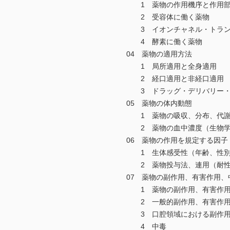
1 薬物の作用機序と作用部
2 受容体に働く薬物
3 イオンチャネル・トラン
4 酵素に働く薬物
04 薬物の適用方法
1 局所適用と全身適用
2 経口適用と非経口適用
3 ドラッグ・デリバリー・シ
05 薬物の体内動態
1 薬物の吸収、分布、代謝、
2 薬物の血中濃度（生物学的
06 薬物の作用を規定する因子
1 生体感受性（年齢、性別、
2 薬物投与法、連用（耐性、
07 薬物の副作用、有害作用、
1 薬物の副作用、有害作
2 一般的副作用、有害作用
3 口腔領域における副作用
4 中毒