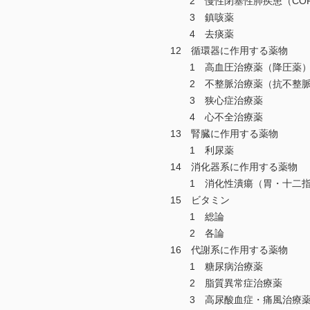
2 慢性閉塞性肺疾患（COPD: chroni
3 鎮咳薬
4 去痰薬
12 循環器に作用する薬物
1 高血圧治療薬（降圧薬
2 不整脈治療薬（抗不整脈
3 狭心症治療薬
4 心不全治療薬
13 腎臓に作用する薬物
1 利尿薬
14 消化器系に作用する薬物
1 消化性潰瘍（胃・十二指
15 ビタミン
1 総論
2 各論
16 代謝系に作用する薬物
1 糖尿病治療薬
2 脂質異常症治療薬
3 高尿酸血症・痛風治療