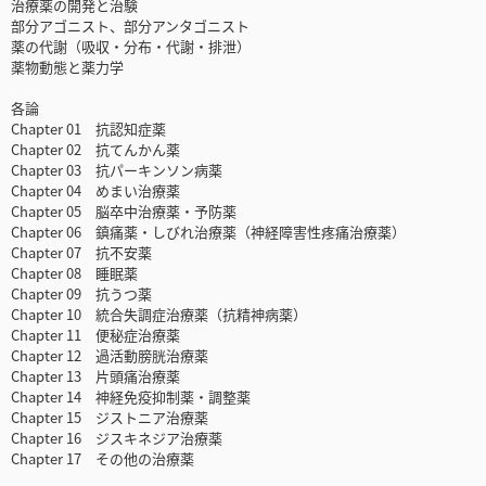
治療薬の開発と治験
部分アゴニスト、部分アンタゴニスト
薬の代謝（吸収・分布・代謝・排泄）
薬物動態と薬力学
各論
Chapter 01 抗認知症薬
Chapter 02 抗てんかん薬
Chapter 03 抗パーキンソン病薬
Chapter 04 めまい治療薬
Chapter 05 脳卒中治療薬・予防薬
Chapter 06 鎮痛薬・しびれ治療薬（神経障害性疼痛治療薬）
Chapter 07 抗不安薬
Chapter 08 睡眠薬
Chapter 09 抗うつ薬
Chapter 10 統合失調症治療薬（抗精神病薬）
Chapter 11 便秘症治療薬
Chapter 12 過活動膀胱治療薬
Chapter 13 片頭痛治療薬
Chapter 14 神経免疫抑制薬・調整薬
Chapter 15 ジストニア治療薬
Chapter 16 ジスキネジア治療薬
Chapter 17 その他の治療薬