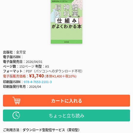
出版社
金芳堂
電子版ISBN
電子版発売日
2026/04/01
ページ数
152ページ
判型
A5
フォーマット
PDF（パソコンへのダウンロード不可）
¥3,740
電子版販売価格：
(本体¥3,400＋税10％)
印刷版ISBN
978-4-7653-2101-3
印刷版発行年月
2026/04
カートに入れる
ちょっと立ち読み
ご利用方法
ダウンロード型配信サービス（買切型）