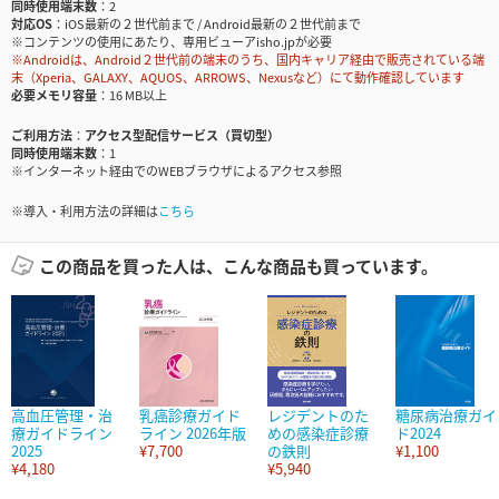
同時使用端末数
2
対応OS
iOS最新の２世代前まで / Android最新の２世代前まで
※コンテンツの使用にあたり、専用ビューアisho.jpが必要
※Androidは、Android２世代前の端末のうち、国内キャリア経由で販売されている端
末（Xperia、GALAXY、AQUOS、ARROWS、Nexusなど）にて動作確認しています
必要メモリ容量
16 MB以上
ご利用方法
アクセス型配信サービス（買切型）
同時使用端末数
1
※インターネット経由でのWEBブラウザによるアクセス参照
※導入・利用方法の詳細は
こちら
この商品を買った人は、こんな商品も買っています。
高血圧管理・治
乳癌診療ガイド
レジデントのた
糖尿病治療ガイ
療ガイドライン
ライン 2026年版
めの感染症診療
ド2024
2025
¥7,700
の鉄則
¥1,100
¥4,180
¥5,940