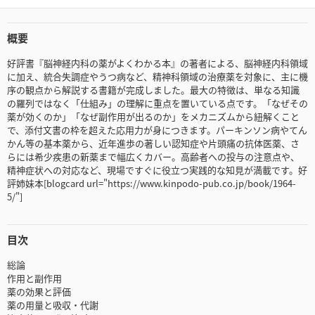
概要
好評書『脳神経内科の薬がよくわかる本』の著者による、脳神経内科領域
に加え、統合失調症やうつ病など、精神科領域の治療薬を対象に、主に機
序の観点から解説する書籍が完成しました。最大の特徴は、単なる知識
の羅列ではなく「仕組み」の理解に重点を置いている点です。「なぜその
薬が効くのか」「なぜ副作用が出るのか」をメカニズムから紐解くこと
で、添付文書の枠を超えた応用力が身につきます。パーキンソン病やてん
かん等の基本薬から、近年進歩の著しい認知症や片頭痛の抗体医薬、さ
らには希少疾患の新薬まで幅広くカバー。高齢者への投与の注意点や、
精神症状への対応など、現場ですぐに役立つ実践的な知見が満載です。好
評姉妹本[blogcard url="https://www.kinpodo-pub.co.jp/book/1964-
5/"]
目次
総論
作用と副作用
薬の効果と評価
薬の用量と吸収・代謝