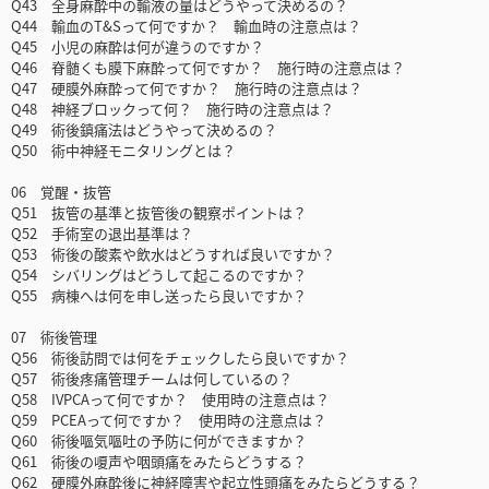
Q43 全身麻酔中の輸液の量はどうやって決めるの？
Q44 輸血のT&Sって何ですか？ 輸血時の注意点は？
Q45 小児の麻酔は何が違うのですか？
Q46 脊髄くも膜下麻酔って何ですか？ 施行時の注意点は？
Q47 硬膜外麻酔って何ですか？ 施行時の注意点は？
Q48 神経ブロックって何？ 施行時の注意点は？
Q49 術後鎮痛法はどうやって決めるの？
Q50 術中神経モニタリングとは？
06 覚醒・抜管
Q51 抜管の基準と抜管後の観察ポイントは？
Q52 手術室の退出基準は？
Q53 術後の酸素や飲水はどうすれば良いですか？
Q54 シバリングはどうして起こるのですか？
Q55 病棟へは何を申し送ったら良いですか？
07 術後管理
Q56 術後訪問では何をチェックしたら良いですか？
Q57 術後疼痛管理チームは何しているの？
Q58 IVPCAって何ですか？ 使用時の注意点は？
Q59 PCEAって何ですか？ 使用時の注意点は？
Q60 術後嘔気嘔吐の予防に何ができますか？
Q61 術後の嗄声や咽頭痛をみたらどうする？
Q62 硬膜外麻酔後に神経障害や起立性頭痛をみたらどうする？