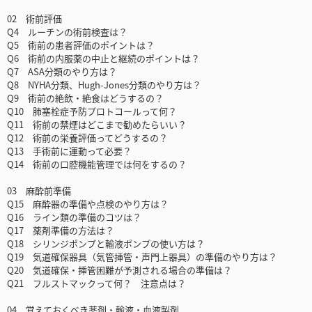
02 術前評価
Q4 ルーチンの術前検査は？
Q5 術前の患者評価のポイントは？
Q6 術前の内服薬の中止と継続のポイントは？
Q7 ASA分類のやり方は？
Q8 NYHA分類、Hugh-Jones分類のやり方は？
Q9 術前の絶飲・絶食はどうするの？
Q10 肺塞栓症予防プロトコールって何？
Q11 術前の禁煙はどこまで勧めたらいい？
Q12 術前の栄養評価ってどうするの？
Q13 手術前に運動って必要？
Q14 術前の口腔機能管理では何をするの？
03 麻酔前準備
Q15 麻酔器の準備や点検のやり方は？
Q16 ライン類の準備のコツは？
Q17 薬剤準備の方法は？
Q18 シリンジポンプと輸液ポンプの使い方は？
Q19 気道確保器具（気管挿管・声門上器具）の準備のやり方は？
Q20 気道確保・挿管困難が予測される場合の準備は？
Q21 フルストマックって何？ 注意点は？
04 覚えておくべき薬剤・輸液・血液製剤