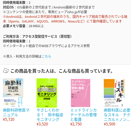
同時使用端末数
2
対応OS
iOS最新の２世代前まで / Android最新の２世代前まで
※コンテンツの使用にあたり、専用ビューアisho.jpが必要
※Androidは、Android２世代前の端末のうち、国内キャリア経由で販売されている端
末（Xperia、GALAXY、AQUOS、ARROWS、Nexusなど）にて動作確認しています
必要メモリ容量
28 MB以上
ご利用方法
アクセス型配信サービス（買切型）
同時使用端末数
1
※インターネット経由でのWEBブラウザによるアクセス参照
※導入・利用方法の詳細は
こちら
この商品を買った人は、こんな商品も買っています。
麻酔科研修医マ
やさしくわか
ミッドラインカ
麻酔科医に必要
ニュアル
る！ 術中脳波
テーテルの管理
なスキル テク
¥5,720
モニタリング
と看護
ニカル×ノン...
¥3,520
¥2,750
¥5,500