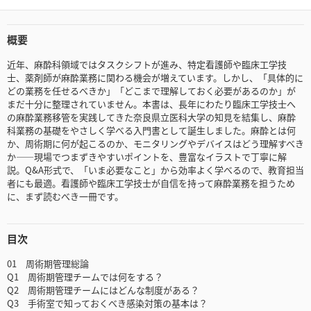
概要
近年、麻酔科領域ではタスクシフトが進み、特定看護師や臨床工学技
士、薬剤師が麻酔業務に関わる機会が増えています。しかし、「具体的に
どの業務を任せるべきか」「どこまで理解しておく必要があるのか」が
まだ十分に整理されていません。本書は、長年にわたり臨床工学技士へ
の麻酔業務移管を実践してきた奈良県立医科大学の知見を結集し、麻酔
科業務の基礎をやさしく学べる入門書として誕生しました。麻酔とは何
か、周術期に何が起こるのか、モニタリングやデバイスはどう理解すべき
か――現場でつまずきやすいポイントを、豊富なイラストで丁寧に解
説。Q&A形式で、「いま必要なこと」から効率よく学べるので、教育担当
者にも最適。看護師や臨床工学技士が自信を持って麻酔業務を担うため
に、まず読むべき一冊です。
目次
01 周術期管理総論
Q1 周術期管理チームでは何をする？
Q2 周術期管理チームにはどんな制度がある？
Q3 手術室で知っておくべき感染対策の基本は？