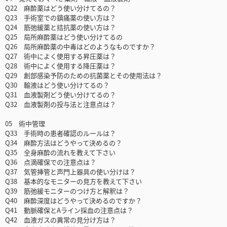
Q22 麻酔薬はどう使い分けてるの？
Q23 手術室での鎮痛薬の使い方は？
Q24 筋弛緩薬と拮抗薬の使い方は？
Q25 局所麻酔薬はどう使い分けてるの
Q26 局所麻酔薬の中毒はどのようなものですか？
Q27 術中によく使用する昇圧薬は？
Q28 術中によく使用する降圧薬は？
Q29 創部感染予防のための抗菌薬とその使用法は？
Q30 輸液はどう使い分けてるの？
Q31 血液製剤どう使い分けてるの？
Q32 血液製剤の投与法と注意点は？
05 術中管理
Q33 手術時の患者確認のルールは？
Q34 麻酔方法はどうやって決めるの？
Q35 全身麻酔の流れを教えて下さい
Q36 点滴確保での注意点は？
Q37 気管挿管と声門上器具の使い分けは？
Q38 基本的なモニターの見方を教えて下さい
Q39 筋弛緩モニターのつけ方と解釈は？
Q40 麻酔深度はどうやって決めるのですか？
Q41 動脈確保とAライン採血の注意点は？
Q42 血液ガスの異常の見分け方は？