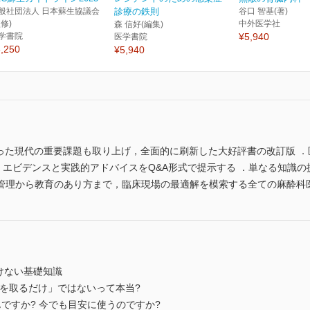
般社団法人 日本蘇生協議会
診療の鉄則
谷口 智基(著)
監修)
中外医学社
森 信好(編集)
学書院
¥5,940
医学書院
,250
¥5,940
いった現代の重要課題も取り上げ，全面的に刷新した大好評書の改訂版 
，エビデンスと実践的アドバイスをQ&A形式で提示する ．単なる知識
管理から教育のあり方まで，臨床現場の最適解を模索する全ての麻酔科
聞けない基礎知識
「不安を取るだけ」ではないって本当?
てなんですか? 今でも目安に使うのですか?