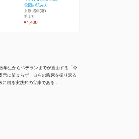
電図の読み方
上原 拓樹(著)
羊土社
¥4,400
．医学生からベテランまでが直面する「今
の提示に留まらず，自らの臨床を振り返る
医に贈る実践知の宝庫である．