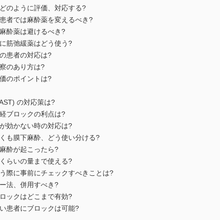
患者をどのように評価、対応する?
がある患者では麻酔薬を変えるべき?
吸入麻酔薬は避けるべき?
症例に筋弛緩薬はどう使う?
用中の患者の対応は?
前診察のあり方は?
前評価のポイントは?
LAST) の対応策は?
下神経ブロックの利点は?
ックが効かない時の対応は?
と脊髄くも膜下麻酔、どう使い分ける?
膜下麻酔が起こったら?
どのくらいの量まで使える?
クを行う際に事前にチェックすべきことは?
エコー法、併用すべき?
経ブロックはどこまで有効?
クが高い患者にブロックは可能?