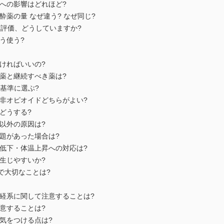
環境への影響はどれほど?
の麻酔薬の量 なぜ違う? なぜ同じ?
麻酔深度評価、どうしていますか?
どう使う?
間空ければいいの?
べき薬と継続すべき薬は?
何を基準に選ぶ?
CAと非オピオイドどちらがよい?
、どうする?
染症以外の原因は?
で問題があった場合は?
の体温低下・体温上昇への対応は?
いつ生じやすいか?
継ぎで大切なことは?
酔で神経系に関して注意することは?
に注意することは?
酔で気をつける点は?