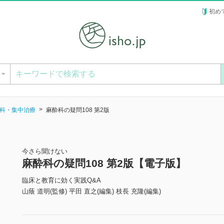
初め
ー
科・集中治療
麻酔科の疑問108 第2版
今さら聞けない
麻酔科の疑問108 第2版【電子版】
臨床と教育に効く実践Q&A
山蔭 道明(監修) 平田 直之(編集) 枝長 充隆(編集)