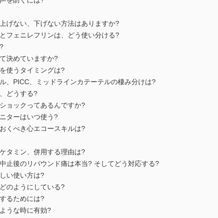
・嗄声を防ぐには?
血圧を上げない、下げない方法はありますか?
ナリンとフェニレフリンは、どう使い分ける?
?
やって決めていますか?
テルを使うタイミングは?
テーテル、PICC、ミッドラインカテーテルの棲み分けは?
血症、どうする?
なのにショックってあるんですか?
態モニターはいつ使う?
覚えておくべき心エコースキルは?
ールとケタミン、併用する理由は?
タニル中止後のリバウンド痛は本当? そしてどう対応する?
の正しい使い方は?
断はどのようにしている?
予防するためには?
どのような時に有効?