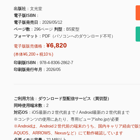
出版社
文光堂
電子版ISBN
電子版発売日
2026/05/12
ページ数
296ページ
判型
B5変型
フォーマット
PDF（パソコンへのダウンロード不可）
¥6,820
電子版販売価格：
(本体¥6,200＋税10％)
印刷版ISBN
978-4-8306-2862-7
印刷版発行年月
2026/05
ご利用方法
ダウンロード型配信サービス（買切型）
同時使用端末数
2
対応OS
iOS最新の２世代前まで / Android最新の２世代前まで
※コンテンツの使用にあたり、専用ビューアisho.jpが必要
※Androidは、Android２世代前の端末のうち、国内キャリア経由で販
AQUOS、ARROWS、Nexusなど）にて動作確認しています
必要メモリ容量
22 MB以上