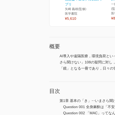
プリ
一
(
矢崎 義雄(監修)
医
医学書院
¥8
¥5,610
概要
AI導入や遠隔医療，環境負荷と
さら聞けない」108の疑問に対し
「鏡」となる一冊であり，日々の
目次
第1章 基本の「き」･･いまさら
Question 001 全身麻酔は
Question 002 「MAC」っ