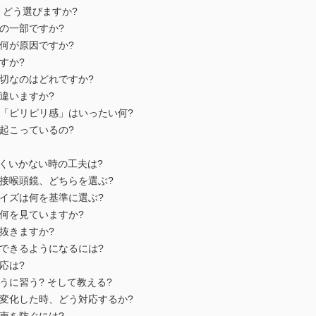
麻酔、どう選びますか?
酔薬の一部ですか?
妄、何が原因ですか?
ますか?
番大切なのはどれですか?
どう違いますか?
の腕の「ピリピリ感」はいったい何?
って起こっているの?
うまくいかない時の工夫は?
鏡と直接喉頭鏡、どちらを選ぶ?
のサイズは何を基準に選ぶ?
では何を見ていますか?
う見抜きますか?
手にできるようになるには?
対応は?
のように習う? そして教える?
大きく変化した時、どう対応するか?