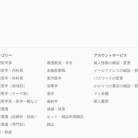
テゴリー
アカウントサービス
礎医学系
看護教員・学生
個人情報の確認・変更
床医学・内科系
各種医療職
メールアドレスの確認・変
床医学・外科系
東洋医学
パスワードの変更
床医学（領域別）
栄養学
かかりつけ書店の確認・変
床医学（テーマ別）
薬学
マイ本棚
会医学系・医学一般など
歯科学
購入履歴
礎看護
保健・体育
床看護（診療科・技術）
セット・雑誌年間購読
床看護（専門別）
雑誌
健・助産