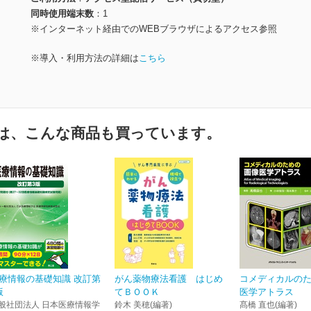
同時使用端末数
1
※インターネット経由でのWEBブラウザによるアクセス参照
※導入・利用方法の詳細は
こちら
は、こんな商品も買っています。
療情報の基礎知識 改訂第
がん薬物療法看護 はじめ
コメディカルの
版
てＢＯＯＫ
医学アトラス
般社団法人 日本医療情報学
鈴木 美穂(編著)
髙橋 直也(編著)