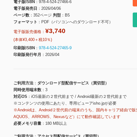
電子版ISBN
978-4-524-27466-6
電子版発売日
2026/04/06
ページ数
352ページ
判型
B5
フォーマット
PDF（パソコンへのダウンロード不可）
¥3,740
電子版販売価格：
(本体¥3,400＋税10％)
印刷版ISBN
978-4-524-27465-9
印刷版発行年月
2026/04
ご利用方法
ダウンロード型配信サービス（買切型）
同時使用端末数
3
対応OS
iOS最新の２世代前まで / Android最新の２世代前まで
※コンテンツの使用にあたり、専用ビューアisho.jpが必要
※Androidは、Android２世代前の端末のうち、国内キャリア経由で販
AQUOS、ARROWS、Nexusなど）にて動作確認しています
必要メモリ容量
180 MB以上
ご利用方法
アクセス型配信サービス（買切型）