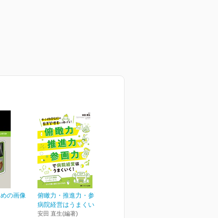
ための画像
俯瞰力・推進力・参画力で
病院経営はうまくいく！
安田 直生(編著)