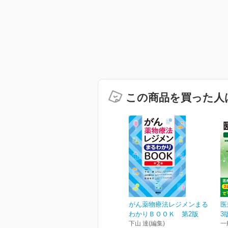
この商品を買った人
がん薬物療法レジメンまる
医
わかりＢＯＯＫ 第2版
3
下山 達(編集)
一