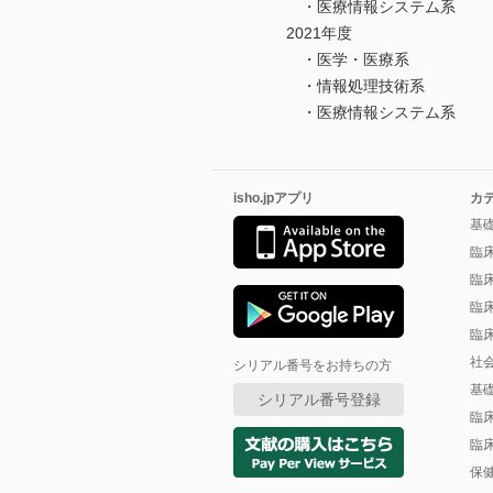
・医療情報システム系
2021年度
・医学・医療系
・情報処理技術系
・医療情報システム系
isho.jpアプリ
カ
基
臨
臨
臨
臨
社
シリアル番号をお持ちの方
基
シリアル番号登録
臨
臨
保