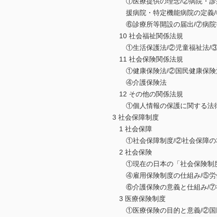
①医療提供の理念/②病院・診療
援病院・特定機能病院の定義/④
⑥診療所等開設の届出/⑦病院
10 社会福祉関係法規
①生活保護法/②児童福祉法/③
11 社会保険関係法規
①健康保険法/②国民健康保険法
④介護保険法
12 その他の関係法規
①個人情報の保護に関する法
3 社会保障制度
1 社会保障
①社会保障制度/②社会保障の3
2 社会保険
①現在の日本の「社会保険制度」
④雇用保険制度の仕組み/⑤労働
⑥介護保険の意義と仕組み/⑦
3 医療保険制度
①医療保険の目的と意義/②国民