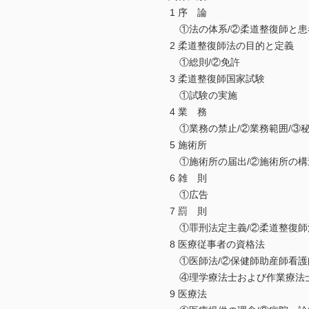
1 序 論
①法の体系/②柔道整復師と患者
2 柔道整復師法の目的と定義
①総則/②免許
3 柔道整復師国家試験
①試験の実施
4 業 務
①業務の禁止/②業務範囲/③秘
5 施術所
①施術所の届出/②施術所の構造
6 雑 則
①広告
7 罰 則
①罪刑法定主義/②柔道整復師法
8 医療従事者の資格法
①医師法/②保健師助産師看護師
④理学療法士および作業療法士
9 医療法