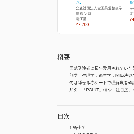
2版
整
公益社団法人全国柔道整復学
学
校協会(監)
文
南江堂
¥4
¥7,700
概要
国試受験者に長年愛用されていた
剖学，生理学，衛生学，関係法規
句は隠せる赤シートで理解度を確
加え，「POINT」欄や「注目度
目次
1 衛生学