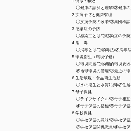
1 健康の概念
①健康の語源と理解/②健康の
2 疾病予防と健康管理
①疾病予防の段階/②集団検診
3 感染症の予防
①感染症とは/②感染症の予防
4 消 毒
①消毒とは/②消毒法/③消毒
5 環境衛生（環境保健）
①環境問題/②物理的環境要因/③
⑥地球環境の管理/⑦最近の環
6 生活環境・食品衛生活動
①水の衛生と水質汚濁/②住居/
7 母子保健
①ライフサイクル/②母子相互作
④母子保健の指標/⑤母子保健
8 学校保健
①学校保健の意味/②学校保健対
③学校保健関係職員/④学校保健