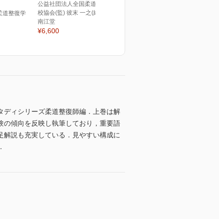
公益社団法人全国柔道整復学
校協会(監) 彼末 一之(編)
柔道整復学
南江堂
¥6,600
タディシリーズ柔道整復師編．上巻は解
験の傾向を反映し執筆しており，重要語
足解説も充実している．見やすい構成に
．