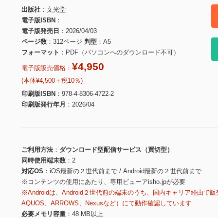
出版社
文光堂
電子版ISBN
電子版発売日
2026/04/03
ページ数
312ページ
判型
A5
フォーマット
PDF（パソコンへのダウンロード不可）
¥4,950
電子版販売価格：
(本体¥4,500＋税10％)
印刷版ISBN
978-4-8306-4722-2
印刷版発行年月
2026/04
ご利用方法
ダウンロード型配信サービス（買切型）
同時使用端末数
2
対応OS
iOS最新の２世代前まで / Android最新の２世代前まで
※コンテンツの使用にあたり、専用ビューアisho.jpが必要
※Androidは、Android２世代前の端末のうち、国内キャリア経由で販
AQUOS、ARROWS、Nexusなど）にて動作確認しています
必要メモリ容量
48 MB以上