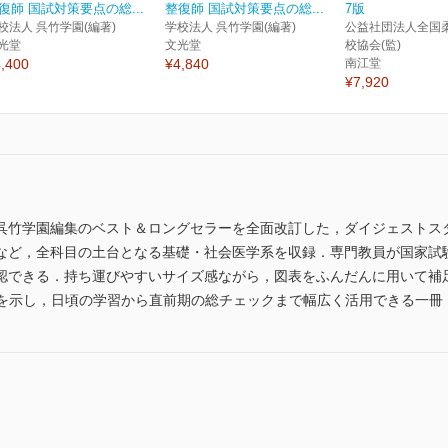
復師 国試対策要点の総...
整復師 国試対策要点の総...
7版
校法人 呉竹学園(編著)
学校法人 呉竹学園(編著)
公益社団法人全国
光堂
文光堂
校協会(監)
,400
¥4,840
南江堂
¥7,920
呉竹学園編集のベスト＆ロングセラーを全面改訂した，ダイジェストス
など，全科目の土台となる基礎・社会医学系を収録．専門教員が国家試
認できる．持ち運びやすいサイズ感ながら，図表をふんだんに用いて補
」を示し，日頃の学習から直前期の総チェックまで幅広く活用できる一冊