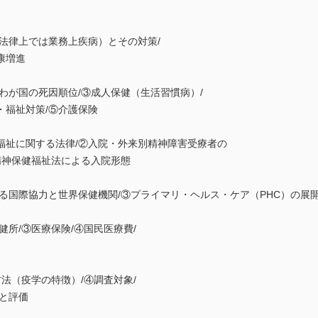
律上では業務上疾病）とその対策/
康増進
が国の死因順位/③成人保健（生活習慣病）/
福祉対策/⑤介護保険
祉に関する法律/②入院・外来別精神障害受療者の
神保健福祉法による入院形態
国際協力と世界保健機関/③プライマリ・ヘルス・ケア（PHC）の展
所/③医療保険/④国民医療費/
法（疫学の特徴）/④調査対象/
と評価