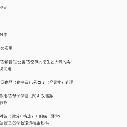
測定
対策
法の応用
騒音/④公害/⑤空気の衛生と大気汚染/
境問題
③食品（食中毒）/④ゴミ（廃棄物）処理
用/③母子保健に関する用語/
行政
策（領域と構成）と組織・運営/
管理/⑤学校環境衛生基準/