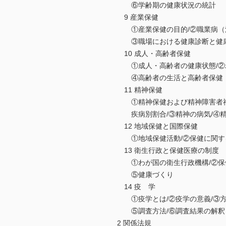
⑥学齢期の健康状況の統計
9 産業保健
①産業保健の目的/②職業病（法
③職場における健康診断と健
10 成人・高齢者保健
①成人・高齢者の健康状態/②わ
④高齢者の生活と高齢者保健・
11 精神保健
①精神保健および精神障害者福
疾病別割合/③精神の病気/④精
12 地域保健と国際保健
①地域保健活動/②保健に関する
13 衛生行政と保健医療の制度
①わが国の衛生行政機構/②保健
⑤健康づくり
14 疫 学
①疫学とは/②疫学の意義/③方
⑤調査方法/⑥調査結果の解釈
2 関係法規