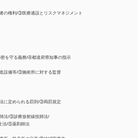
の権利/③医療過誤とリスクマネジメント
密を守る義務/④都道府県知事の指示
設備等/③施術所に対する監督
に定められる罰則/③両罰規定
法/③診療放射線技師法/
法/⑤薬剤師法