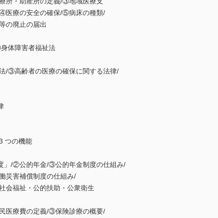
所・助産所の定義/③地域医療支
医療の安全の確保/⑤病床の種類/
等の廃止の届出
身体障害者福祉法
/③高齢者の医療の確保に関する法律/
律
 つの機能
/②公的年金/③公的年金制度の仕組み/
災害補償制度の仕組み/
社会福祉・公的扶助・公衆衛生
医療費の定義/③保険診療の概要/