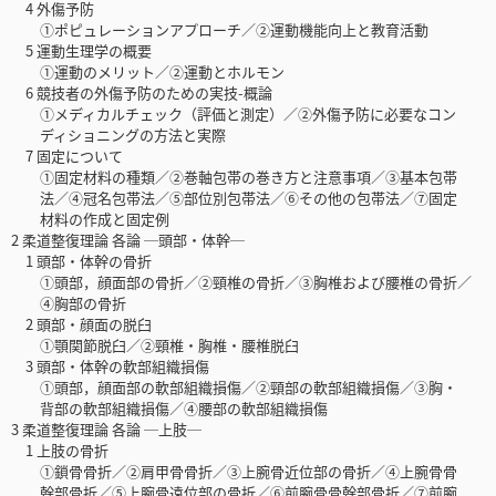
4 外傷予防
①ポピュレーションアプローチ／②運動機能向上と教育活動
5 運動生理学の概要
①運動のメリット／②運動とホルモン
6 競技者の外傷予防のための実技-概論
①メディカルチェック（評価と測定）／②外傷予防に必要なコン
ディショニングの方法と実際
7 固定について
①固定材料の種類／②巻軸包帯の巻き方と注意事項／③基本包帯
法／④冠名包帯法／⑤部位別包帯法／⑥その他の包帯法／⑦固定
材料の作成と固定例
2 柔道整復理論 各論 ─頭部・体幹─
1 頭部・体幹の骨折
①頭部，顔面部の骨折／②頸椎の骨折／③胸椎および腰椎の骨折／
④胸部の骨折
2 頭部・顔面の脱臼
①顎関節脱臼／②頸椎・胸椎・腰椎脱臼
3 頭部・体幹の軟部組織損傷
①頭部，顔面部の軟部組織損傷／②頸部の軟部組織損傷／③胸・
背部の軟部組織損傷／④腰部の軟部組織損傷
3 柔道整復理論 各論 ─上肢─
1 上肢の骨折
①鎖骨骨折／②肩甲骨骨折／③上腕骨近位部の骨折／④上腕骨骨
幹部骨折／⑤上腕骨遠位部の骨折／⑥前腕骨骨幹部骨折／⑦前腕