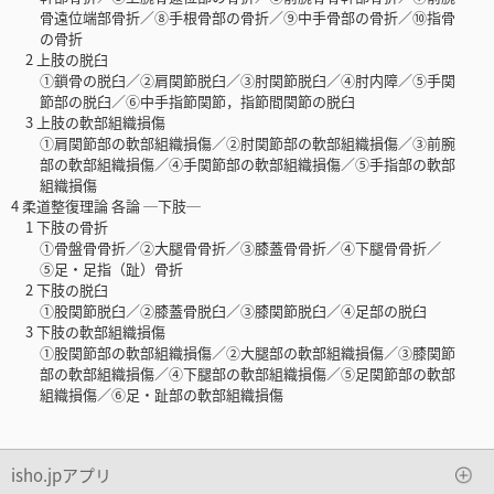
骨遠位端部骨折／⑧手根骨部の骨折／⑨中手骨部の骨折／⑩指骨
の骨折
2 上肢の脱臼
①鎖骨の脱臼／②肩関節脱臼／③肘関節脱臼／④肘内障／⑤手関
節部の脱臼／⑥中手指節関節，指節間関節の脱臼
3 上肢の軟部組織損傷
①肩関節部の軟部組織損傷／②肘関節部の軟部組織損傷／③前腕
部の軟部組織損傷／④手関節部の軟部組織損傷／⑤手指部の軟部
組織損傷
4 柔道整復理論 各論 ─下肢─
1 下肢の骨折
①骨盤骨骨折／②大腿骨骨折／③膝蓋骨骨折／④下腿骨骨折／
⑤足・足指（趾）骨折
2 下肢の脱臼
①股関節脱臼／②膝蓋骨脱臼／③膝関節脱臼／④足部の脱臼
3 下肢の軟部組織損傷
①股関節部の軟部組織損傷／②大腿部の軟部組織損傷／③膝関節
部の軟部組織損傷／④下腿部の軟部組織損傷／⑤足関節部の軟部
組織損傷／⑥足・趾部の軟部組織損傷
isho.jpアプリ