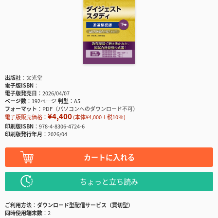
出版社
文光堂
電子版ISBN
電子版発売日
2026/04/07
ページ数
192ページ
判型
A5
フォーマット
PDF（パソコンへのダウンロード不可）
¥4,400
電子版販売価格：
(本体¥4,000＋税10％)
印刷版ISBN
978-4-8306-4724-6
印刷版発行年月
2026/04
カートに入れる
ちょっと立ち読み
ご利用方法
ダウンロード型配信サービス（買切型）
同時使用端末数
2