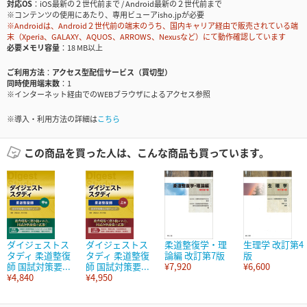
対応OS
iOS最新の２世代前まで / Android最新の２世代前まで
※コンテンツの使用にあたり、専用ビューアisho.jpが必要
※Androidは、Android２世代前の端末のうち、国内キャリア経由で販売されている端
末（Xperia、GALAXY、AQUOS、ARROWS、Nexusなど）にて動作確認しています
必要メモリ容量
18 MB以上
ご利用方法
アクセス型配信サービス（買切型）
同時使用端末数
1
※インターネット経由でのWEBブラウザによるアクセス参照
※導入・利用方法の詳細は
こちら
この商品を買った人は、こんな商品も買っています。
ダイジェストス
ダイジェストス
柔道整復学・理
生理学 改訂第4
タディ 柔道整復
タディ 柔道整復
論編 改訂第7版
版
師 国試対策要...
師 国試対策要...
¥7,920
¥6,600
¥4,840
¥4,950