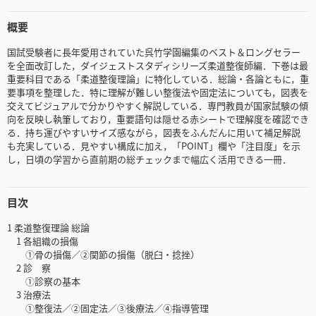
概要
国試受験者に長年愛用されていた呉竹学園編集のベスト＆ロングセラー
を全面改訂した，ダイジェストスタディシリーズ柔道整復師編．下巻は最
重要科目である「柔道整復理論」に特化している．総論・各論ともに，重
要事項を整理した．特に理解が難しい整復法や固定法についても，図表を
交えてビジュアルで分かりやすく解説している．専門教員が国家試験の傾
向を反映し執筆しており，重要語句は隠せる赤シートで理解度を確認でき
る．持ち運びやすいサイズ感ながら，図表をふんだんに用いて補足解説
も充実している．見やすい構成に加え，「POINT」欄や「注目度」を示
し，日頃の学習から直前期の総チェックまで幅広く活用できる一冊．
目次
1 柔道整復理論 総論
1 各組織の損傷
①骨の損傷／②関節の損傷（脱臼・捻挫）
2 診 察
①診察の基本
3 治療法
①整復法／②固定法／③後療法／④指導管理