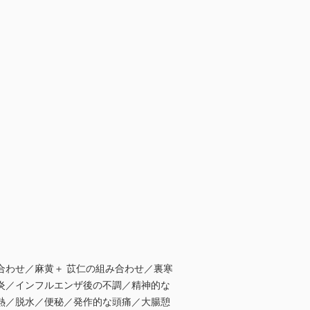
合わせ／麻黄＋ 苡仁の組み合わせ／裏寒
炎／インフルエンザ後の不調／精神的な
熱／脱水／便秘／発作的な頭痛／大腸憩