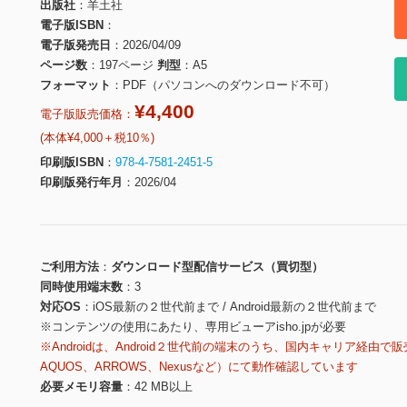
出版社
羊土社
電子版ISBN
電子版発売日
2026/04/09
ページ数
197ページ
判型
A5
フォーマット
PDF（パソコンへのダウンロード不可）
¥4,400
電子版販売価格：
(本体¥4,000＋税10％)
印刷版ISBN
978-4-7581-2451-5
印刷版発行年月
2026/04
ご利用方法
ダウンロード型配信サービス（買切型）
同時使用端末数
3
対応OS
iOS最新の２世代前まで / Android最新の２世代前まで
※コンテンツの使用にあたり、専用ビューアisho.jpが必要
※Androidは、Android２世代前の端末のうち、国内キャリア経由で販
AQUOS、ARROWS、Nexusなど）にて動作確認しています
必要メモリ容量
42 MB以上