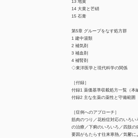
13 地黄
14 大黄と芒硝
15 石膏
第5章 グループをなす処方群
1 建中湯類
2 補気剤
3 補血剤
4 補腎剤
◇東洋医学と現代科学の関係
［付録］
付録1 薬価基準収載処方一覧（本
付録2 主な生薬の薬性と守備範囲
［症例へのアプローチ］
筋肉のつり／花粉症対応のいろい
の治療／下痢のいろいろ／四肢の
要因がもたらす往来寒熱／気鬱に