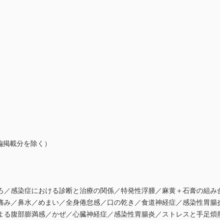
編掲載分を除く）
ろ／感染症における診断と治療の関係／特発性浮腫／麻黄＋石膏の組み
痛み／鼻水／めまい／全身倦怠感／口の乾き／食道神経症／感染性胃腸
よる腹部膨満感／かぜ／心臓神経症／感染性胃腸炎／ストレスと手足煩