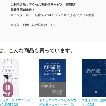
ご利用方法
アクセス型配信サービス（買切型）
同時使用端末数
1
※インターネット経由でのWEBブラウザによるアクセス参照
※導入・利用方法の詳細は
こちら
は、こんな商品も買っています。
染症プラチナマニュアル
ホスピタリストのための内
高血圧管理・治
r.9 2025-2026
科診療フローチャート 第...
イン2025