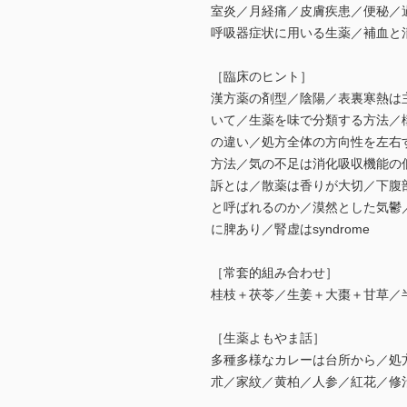
室炎／月経痛／皮膚疾患／便秘／
呼吸器症状に用いる生薬／補血と
［臨床のヒント］
漢方薬の剤型／陰陽／表裏寒熱は
いて／生薬を味で分類する方法／
の違い／処方全体の方向性を左右
方法／気の不足は消化吸収機能の
訴とは／散薬は香りが大切／下腹
と呼ばれるのか／漠然とした気鬱
に脾あり／腎虚はsyndrome
［常套的組み合わせ］
桂枝＋茯苓／生姜＋大棗＋甘草／
［生薬よもやま話］
多種多様なカレーは台所から／処
朮／家紋／黄柏／人参／紅花／修