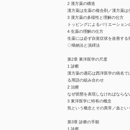
2 漢方薬の構造
漢方薬は生薬の複合剤／漢方薬は
3 漢方薬の多様性と理解の仕方
トッピングによるバリエーション
4 生薬の理解の仕方
生薬には必ず自覚症状を改善する働
◇帰納法と演繹法
第2章 東洋医学の尺度
1 診断
漢方薬の適応は西洋医学の病名で
る用語の組み合わせ
2 治療
なぜ状態を表現しなければならな
3 東洋医学に特有の概念
気という概念とその異常／血とい
第3章 診療の手順
1 診察