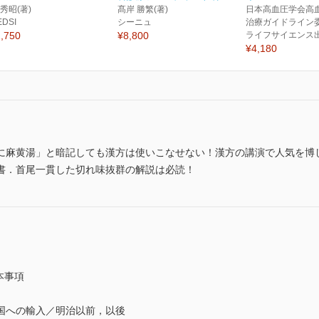
 秀昭(著)
髙岸 勝繁(著)
日本高血圧学会高
EDSI
シーニュ
治療ガイドライン委
,750
¥8,800
ライフサイエンス
¥4,180
に麻黄湯」と暗記しても漢方は使いこなせない！漢方の講演で人気を博
書．首尾一貫した切れ味抜群の解説は必読！
本事項
国への輸入／明治以前，以後