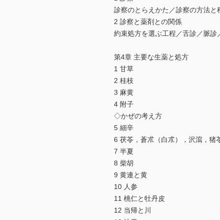
診察のとらえかた／診察の方法と
2 診察と薬剤との関係
約束処方を選ぶ工程／舌診／脈診
第4章 主要な生薬と処方
1 甘草
2 桂枝
3 麻黄
4 附子
◇かぜの考え方
5 細辛
6 茯苓，蒼朮（白朮），沢瀉，猪
7 半夏
8 柴胡
9 黄連と黄
10 人参
11 桃仁と牡丹皮
12 当帰と川