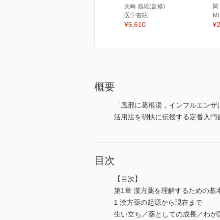
矢崎 義雄(監修)
岡
医学書院
M
¥5,610
¥2
概要
「風邪に葛根湯，インフルエンザ
活用法を明快に伝授する定番入門
目次
【目次】
第1章 漢方薬を理解するための基
1 漢方薬の起源から現在まで
生い立ち／薬としての成長／わが