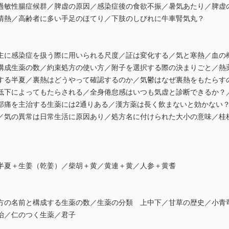
過敏性腸症候群／脾虚の原因／感染症後の食欲不振／暑気あたり／脾虚
清熱／高齢者に多い手足のほてり／下肢のしびれに牛車腎気丸？
主に感染症を扱う際に用いられる尺度／証は変化する／気と寒熱／血の
構成生薬の数／約束処方の使い方／附子を選択する際の決まりごと／熱
する半夏／裏熱はどうやって確認するのか／気鬱はなぜ裏熱をもたらす
低下によってもたらされる／全身倦怠感はいつも気虚と診断できるか？
部痛を主治する生薬には2通りある／漢方薬は長く飲まないと効かない
／気の異常は日常生活に原因あり／処方名に付けられた大小の意味／桂
半夏＋生姜（乾姜）／柴胡＋黄／黄連＋黄／人参＋黄耆
方の名前と構成する生薬の数／生薬の分類 上中下／甘草の歴史／小青
治／仁のつく生薬／君子