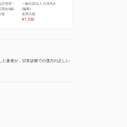
血圧管理・
一般社団法人 日本乳癌学会
員会(編)
(編集)
出版
金原出版
¥7,700
した著者が，日常診療での漢方の正しい