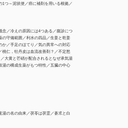
の1つ～泥状便／癌に補剤を用いる根拠／
概念／冷えの原因には4つある／腹診につ
薬の守備範囲／利水の四品／生姜と乾姜
のか／手足のほてり／気の異常への対応
／桃仁，牡丹皮は血流改善剤？／不定愁
？／大黄と芒硝が配合されるとなぜ承気湯
枝湯の構成生薬がもつ特性／五臓の中心
竜湯の名の由来／茯苓は茯霊／蒼朮と白