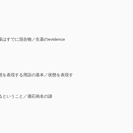
でに混合物／生薬のevidence
態を表現する用語の基本／状態を表現す
るということ／適応病名の謎