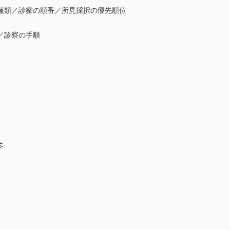
種類／診察の順番／所見採択の優先順位
／診察の手順
苓