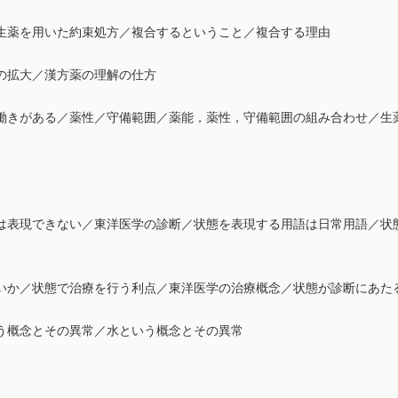
生薬を用いた約束処方／複合するということ／複合する理由
の拡大／漢方薬の理解の仕方
きがある／薬性／守備範囲／薬能，薬性，守備範囲の組み合わせ／生薬はす
は表現できない／東洋医学の診断／状態を表現する用語は日常用語／状
いか／状態で治療を行う利点／東洋医学の治療概念／状態が診断にあた
う概念とその異常／水という概念とその異常