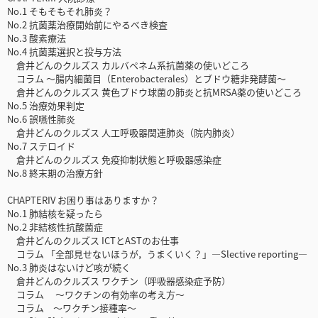
No.1 そもそもそれ肺炎？
No.2 抗菌薬治療開始前にやるべき検査
No.3 酸素療法
No.4 抗菌薬選択と投与方法
倉井どんのクルズス カルバペネム系抗菌薬の使いどころ
コラム ～腸内細菌目（Enterobacterales）とブドウ糖非発酵菌～
倉井どんのクルズス 黄色ブドウ球菌の肺炎と抗MRSA薬の使いどころ
No.5 治療効果判定
No.6 誤嚥性肺炎
倉井どんのクルズス 人工呼吸器関連肺炎（院内肺炎）
No.7 ステロイド
倉井どんのクルズス 免疫抑制状態と呼吸器感染症
No.8 終末期の治療方針
CHAPTERIV お困り事はありますか？
No.1 肺結核を疑ったら
No.2 非結核性抗酸菌症
倉井どんのクルズス ICTとASTのお仕事
コラム 「全部見せないほうが，うまくいく？」―Slective reporting―
No.3 肺炎はないけど咳が続く
倉井どんのクルズス ワクチン（呼吸器感染症予防）
コラム ～ワクチンの有効率の考え方～
コラム ～ワクチン接種率～