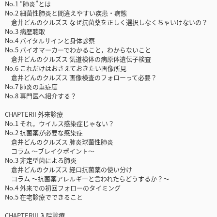
No.1 “肺炎”とは
No.2 細菌性肺炎と間違えやすい疾患・病態
倉井どんのクルズス なぜ抗菌薬を正しく選択しなくちゃいけないの？
No.3 病歴聴取
No.4 バイタルサインと身体診察
No.5 バイオマーカーでわかること，わからないこと
倉井どんのクルズス 気道検体の病原体遺伝子検査
No.6 これだけはおさえておきたい画像所見
倉井どんのクルズス 画像検査のフォローって必要？
No.7 肺炎の重症度
No.8 専門医へ紹介する？
CHAPTERII 外来診療
No.1 それ，ウイルス感染症じゃない？
No.2 抗菌薬が必要な感染症
倉井どんのクルズス 肺炎球菌性肺炎
コラム ～ブレイクポイント～
No.3 非定型菌による肺炎
倉井どんのクルズス 経口抗菌薬の使い分け
コラム ～抗菌薬アレルギーと言われたらどうするか？～
No.4 外来での初回フォローのタイミング
No.5 在宅診療でできること
CHAPTERIII 入院診療