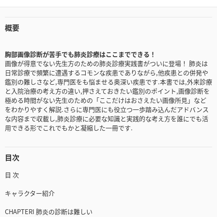
概要
胸部画像診断が苦手でも肺炎診療はここまでできる！
画像が得意でない先生方のための肺炎診療実践書がついに登場！ 肺炎は
日常診療で頻繁に遭遇するコモンな疾患でありながら,他疾患との併発や
鑑別の難しさなど,専門医をも悩ませる奥深い疾患です.本書では,外来診療
と入院治療の考え方の違い,押さえておきたい鑑別のポイント,画像診断を
極める時間がない先生のための「ここだけはおさえたい画像所見」など
をわかりやすく解説.さらに専門医にも役立つ一歩踏み込んだアドバンス
な内容まで収載し,肺炎診療に必要な知識と実践的な考え方を誰にでも活
用できる形でこれでもかと凝縮した一冊です.
目次
目 次
キャラクター紹介
CHAPTERI 肺炎の診断は難しい