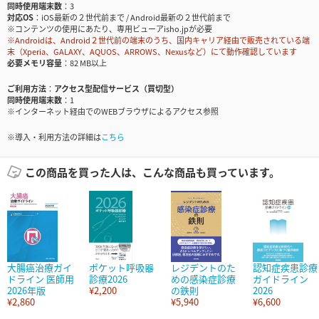
同時使用端末数
3
対応OS
iOS最新の２世代前まで / Android最新の２世代前まで
※コンテンツの使用にあたり、専用ビューアisho.jpが必要
※Androidは、Android２世代前の端末のうち、国内キャリア経由で販売されている端
末（Xperia、GALAXY、AQUOS、ARROWS、Nexusなど）にて動作確認しています
必要メモリ容量
82 MB以上
ご利用方法
アクセス型配信サービス（買切型）
同時使用端末数
1
※インターネット経由でのWEBブラウザによるアクセス参照
※導入・利用方法の詳細は
こちら
この商品を買った人は、こんな商品も買っています。
大腸癌治療ガイ
ポケット呼吸器
レジデントのた
認知症疾患診療
ドライン 医師用
診療2026
めの感染症診療
ガイドライン
2026年版
¥2,200
の鉄則
2026
¥2,860
¥5,940
¥6,600