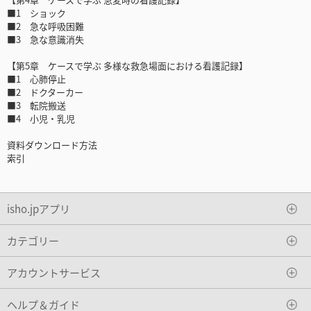
■1 ショック
■2 急な呼吸困難
■3 急な意識消失
【第5章 ケースで学ぶ 多様な救急場面における看護記録】
■1 心肺停止
■2 ドクターカー
■3 転院搬送
■4 小児・乳児
資料ダウンロード方法
索引
isho.jpアプリ
カテゴリー
アカウントサービス
ヘルプ＆ガイド