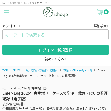
医学・医療の電子コンテンツ配信サービス
0
カテゴリー
詳細検索
ログイン／新規登録
初めての方へ
TOP
すべて
臨床看護（診療科・技術）
救急・ICU・手術・麻酔
Emer-
Log 2026年春季増刊 ケースで学ぶ 救急・ICU の看護記録
≪Emer-Log 2026年春季増刊≫
Emer-Log 2026年春季増刊 ケースで学ぶ 救急・ICU の看護
記録【電子版】
後小路 隆(編著)
令和健康科学大学 看護学部 看護学科 助教／救急看護認定看護師・診療看