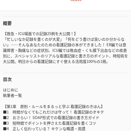
概要
【救急・ICU場面での記録25例を大公開！】
「忙しいなか記録を書くのが大変」「何をどう書けば良いのか分からな
い」――そんなあなたのための看護記録の本ができました！ ER編では意
識障害・胸痛などの症状別、ICU編では敗血症・くも膜下出血などの疾患
別に、スペシャリストのリアルな看護記録と書き方のポイント、時短術を
大公開。明日からの看護記録にすぐ使える活用度100％の1冊。
目次
はじめに
執筆者一覧
【第1章 原則・ルールをまるっと学ぶ 看護記録のきほん】
■1 時間がなくてもこれだけは守って！ 看護記録のオキテ
■2 おさらい！ SOAP形式での看護記録の書き方ガイド
■3 短時間でポイントを押さえた看護記録を書くコツ
■4 正しく伝わっている？ キケンな略語・用語