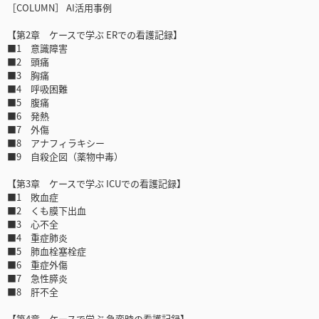
［COLUMN］ AI活用事例
【第2章 ケースで学ぶ ERでの看護記録】
■1 意識障害
■2 頭痛
■3 胸痛
■4 呼吸困難
■5 腹痛
■6 発熱
■7 外傷
■8 アナフィラキシー
■9 自殺企図（薬物中毒）
【第3章 ケースで学ぶ ICUでの看護記録】
■1 敗血症
■2 くも膜下出血
■3 心不全
■4 重症肺炎
■5 肺血栓塞栓症
■6 重症外傷
■7 急性膵炎
■8 肝不全
【第4章 ケースで学ぶ 急変時の看護記録】