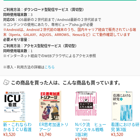
ご利用方法
ダウンロード型配信サービス（買切型）
同時使用端末数
3
対応OS
iOS最新の２世代前まで / Android最新の２世代前まで
※コンテンツの使用にあたり、専用ビューアisho.jpが必要
※Androidは、Android２世代前の端末のうち、国内キャリア経由で販売されている端
末（Xperia、GALAXY、AQUOS、ARROWS、Nexusなど）にて動作確認しています
必要メモリ容量
ご利用方法
アクセス型配信サービス（買切型）
同時使用端末数
1
※インターネット経由でのWEBブラウザによるアクセス参照
※導入・利用方法の詳細は
こちら
この商品を買った人は、こんな商品も買っています。
新・これならわ
ER思考加速トリ
Nバク流 ヒュー
看護における研
かるＩＣＵ看護
アージ
マンスキル戦略
究 第3版
¥3,520
¥3,740
1版2刷
¥3,520
¥2,200