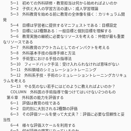
5ー1 初めての外科研修・教育担当は何から始めればよいのか
5ー2 子供と大人の学習方法の違い：成人学習理論
5ー3 外科教育を始める前に教育の全体像を描く：カリキュラム開
発
5ー4 目標は学習者に提供するマニフェストである：目標設定
5ー5 目標には2種類ある：一般目標と個別目標を理解する
5ー6 教育実施の継続に必要なリソースを考える：仲間が最も重要
なリソースである
5ー7 外科教育のアウトカムとしてのインパクトを考える
5ー8 外科基本手技の指導手順と方法
5ー9 手術室における手技の指導法
5ー10 フィードバック手法：受け入れられなければ意味がない
5ー11 外科領域のシミュレーショントレーニング
5ー12 外科系手技・手術のシミュレーショントレーニングカリキュ
ラムを考える
5ー13 やる気のない若手にはどのように教えればよいのか？
COLUMN 外科医の手術指導で傷つけてはいけない2つのもの
第６章 外科医の能力を評価する
6ー1 評価は教育の柱である
6ー2 目的別に大別される2種類の評価
6ー3 その評価ツールを使って大丈夫？：評価に必要な信頼性と妥
当性
6ー4 様々な評価スケールを利用する
6ー5 何が評価の障害になっているのか