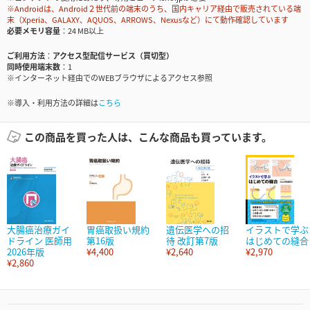
※Androidは、Android２世代前の端末のうち、国内キャリア経由で販売されている端
末（Xperia、GALAXY、AQUOS、ARROWS、Nexusなど）にて動作確認しています
必要メモリ容量
24 MB以上
ご利用方法
アクセス型配信サービス（買切型）
同時使用端末数
1
※インターネット経由でのWEBブラウザによるアクセス参照
※導入・利用方法の詳細は
こちら
この商品を買った人は、こんな商品も買っています。
大腸癌治療ガイ
胃癌取扱い規約
遺伝医学への招
イラストで学ぶ
ドライン 医師用
第16版
待 改訂第7版
はじめての縫合
2026年版
¥4,400
¥2,640
¥2,970
¥2,860