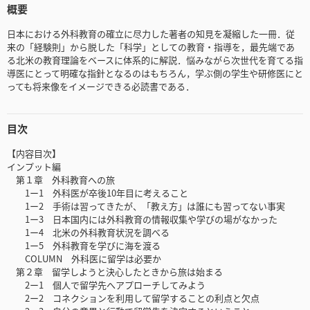
概要
日本における外科教育の確立に尽力した著者の知見を凝縮した一冊．従
来の「経験則」から脱した「科学」としての教育・指導を，最先端であ
る北米の教育理論をベースに体系的に解説．悩みながら次世代を育てる指
導医にとって明確な指針となるのはもちろん，学ぶ側の学生や研修医にと
っても将来像をイメージできる必読書である．
目次
【内容目次】
インプット編
第１章 外科教育への旅
1ー1 外科医が卒後10年目に考えること
1ー2 手術は習ってきたが、「教え方」は誰にも習ってない事実
1ー3 日本国内には外科教育の情報収集や学びの場がなかった
1ー4 北米の外科教育状況を調べる
1ー5 外科教育を学びに海を渡る
COLUMN 外科医に留学は必要か
第２章 留学しようと決心したときから旅は始まる
2ー1 個人で留学先へアプローチしてみよう
2ー2 コネクションを利用して留学することの利点と欠点