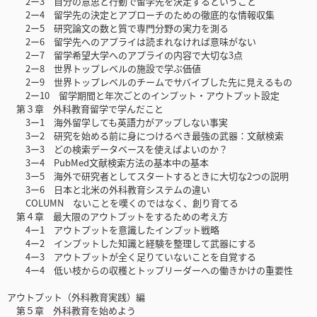
2ー3 自分の意思と行動で留学先を決定するということ
2ー4 留学先の決定とアプローチのための徹底的な情報収集
2ー5 研究論文の数と質で専門分野の実力を測る
2ー6 留学先へのアプライは読まれなければ意味がない
2ー7 留学希望大学へのアプライの内容で大切な3点
2ー8 世界トップレベルの施設で学ぶ価値
2ー9 世界トップレベルのチームでサバイブした先に見えるもの
2ー10 留学期間と年次ごとのインプット・アウトプット設定
第３章 外科教育留学で学んだこと
3ー1 海外留学しても英語力がアップしない事実
3ー2 研究を始める前に身につけるべき最強の武器：文献検索
3ー3 どの検索データベースを使えばよいのか？
3ー4 PubMed文献検索方法の基本中の基本
3ー5 海外で研究者としてスタートするときに大切な2つの説明
3ー6 日本と北米の外科教育システムの違い
COLUMN ないことを嘆くのではなく、創り育てる
第４章 最大限のアウトプットをするための考え方
4ー1 アウトプットを意識したインプット戦略
4ー2 インプットした知識と経験を整理して武器にする
4ー3 アウトプットが全く足りていないことを自覚する
4ー4 低い枝からの収穫とトップリーダーへの働きかけの重要性
アウトプット（外科教育実践）編
第５章 外科教育を始めよう