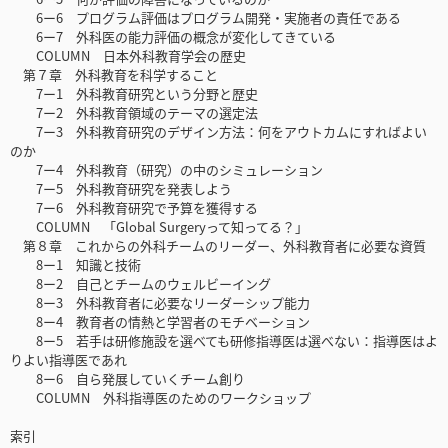
6ー6 プログラム評価はプログラム開発・実施者の責任である
6ー7 外科医の能力評価の概念が変化してきている
COLUMN 日本外科教育学会の歴史
第７章 外科教育を科学すること
7ー1 外科教育研究という分野と歴史
7ー2 外科教育領域のテーマの選定法
7ー3 外科教育研究のデザイン方法：何をアウトカムにすればよい
のか
7ー4 外科教育（研究）の中のシミュレーション
7ー5 外科教育研究を発表しよう
7ー6 外科教育研究で予算を獲得する
COLUMN 「Global Surgeryって知ってる？」
第８章 これからの外科チームのリーダー、外科教育者に必要な資質
8ー1 知識と技術
8ー2 自己とチームのウェルビーイング
8ー3 外科教育者に必要なリーダーシップ能力
8ー4 教育者の情熱と学習者のモチベーション
8ー5 若手は研修施設を選べても研修指導医は選べない：指導医はよ
りよい指導医であれ
8ー6 自ら発展していくチーム創り
COLUMN 外科指導医のためのワークショップ
索引