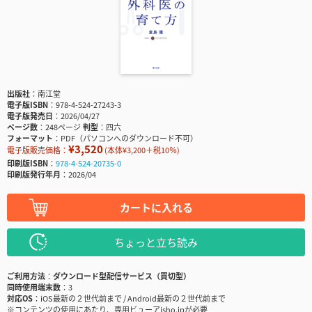
出版社
南江堂
電子版ISBN
978-4-524-27243-3
電子版発売日
2026/04/27
ページ数
248ページ
判型
四六
フォーマット
PDF（パソコンへのダウンロード不可）
¥3,520
電子版販売価格：
(本体¥3,200＋税10％)
印刷版ISBN
978-4-524-20735-0
印刷版発行年月
2026/04
カートに入れる
ちょっと立ち読み
ご利用方法
ダウンロード型配信サービス（買切型）
同時使用端末数
3
対応OS
iOS最新の２世代前まで / Android最新の２世代前まで
※コンテンツの使用にあたり、専用ビューアisho.jpが必要