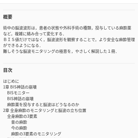
概要
術中の脳波波形は，患者の状態や外科手術の種類，投与している麻酔薬
など，複雑に絡み合って変化する．
ＢＩＳ値だけではなく，脳波波形を観察することで，より安全な麻酔管理
ができるようになる．
難しそうな脳波モニタリングの極意を，やさしく解説した１冊．
目次
はじめに
1章 BIS神話の崩壊
BISモニター
BIS神話の崩壊
麻酔薬を投与すると脳波はどうなるのか
2章 全身麻酔のモニタリングと脳波の立ち位置
全身麻酔の3要素
昔の麻酔
今の麻酔
麻酔の3要素のモニタリング