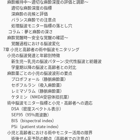
麻酔維持中～適切な麻酔深度の評価と調節～
適切な麻酔深度の指標
深麻酔の兆候と評価
バランス麻酔での注意点
処理脳波モニター指標の落とし穴
コラム：夢と麻酔の深さ
麻酔覚醒時～安全な覚醒の確認～
覚醒過程における脳波変化
7章 小児と高齢者の術中脳波モニタリング
小児の脳波発達と年齢別特徴
新生児～乳児の脳波パターン:交代性脳波と紡錘波
学童期以降の脳波と高齢者との対比
麻酔薬ごとの小児の脳波波形の要点
プロポフォール（静脈麻酔薬）
セボフルラン（吸入麻酔薬）
レミマゾラム（静脈麻酔薬）
ケタミン（NMDA受容体拮抗薬）
術中脳波モニター指標と小児・高齢者への適応
DSA（密度スペクトル表示）
SEF95（95%周波数）
BIS（bispectral index）
PSi（patient state index）
小児と高齢者における術中モニター活用の限界
術後せん妄予防の観点（高齢者での注意点）