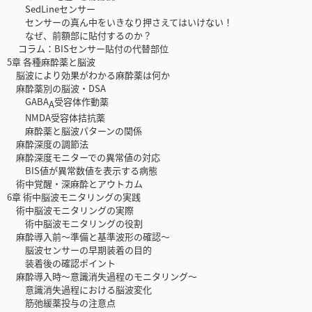
SedLineセンサー
センサーの真ん中をいきなり押さえてはいけない！
なぜ、前額部に貼付するのか？
コラム：BISセンサー貼付の代替部位
5章 各種麻酔薬と脳波
脳波により効果がわかる麻酔薬は何か
麻酔薬別の脳波・DSA
GABA
受容体作動薬
A
NMDA受容体拮抗薬
麻酔薬と脳波パターンの関係
麻酔深度の調節法
麻酔深度モニターでの異常値の対応
BIS値が異常数値を表示する病態
術中覚醒・深麻酔とアウトカム
6章 術中脳波モニタリングの実践
術中脳波モニタリングの実際
術中脳波モニタリングの役割
麻酔導入前～準備と基準波形の確認～
脳波センサーの早期装着の目的
装着後の確認ポイント
麻酔導入時～意識消失過程のモニタリング～
意識消失過程における脳波変化
筋弛緩薬投与の注意点