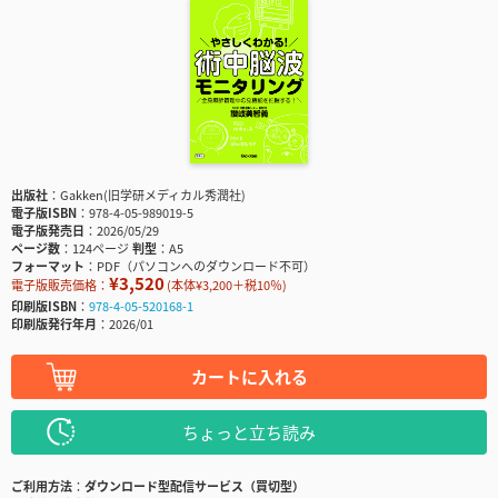
出版社
Gakken(旧学研メディカル秀潤社)
電子版ISBN
978-4-05-989019-5
電子版発売日
2026/05/29
ページ数
124ページ
判型
A5
フォーマット
PDF（パソコンへのダウンロード不可）
¥3,520
電子版販売価格：
(本体¥3,200＋税10％)
印刷版ISBN
978-4-05-520168-1
印刷版発行年月
2026/01
カートに入れる
ちょっと立ち読み
ご利用方法
ダウンロード型配信サービス（買切型）