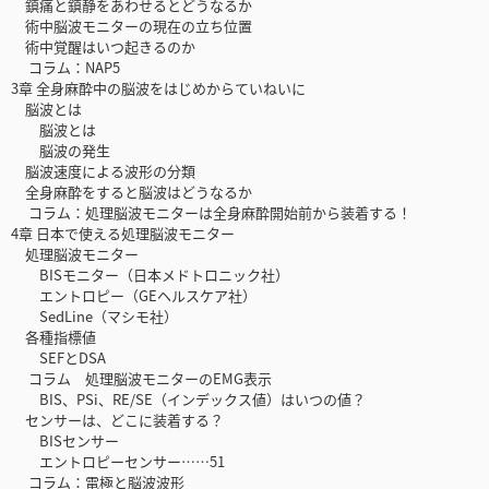
鎮痛と鎮静をあわせるとどうなるか
術中脳波モニターの現在の立ち位置
術中覚醒はいつ起きるのか
コラム：NAP5
3章 全身麻酔中の脳波をはじめからていねいに
脳波とは
脳波とは
脳波の発生
脳波速度による波形の分類
全身麻酔をすると脳波はどうなるか
コラム：処理脳波モニターは全身麻酔開始前から装着する！
4章 日本で使える処理脳波モニター
処理脳波モニター
BISモニター（日本メドトロニック社）
エントロピー（GEヘルスケア社）
SedLine（マシモ社）
各種指標値
SEFとDSA
コラム 処理脳波モニターのEMG表示
BIS、PSi、RE/SE（インデックス値）はいつの値？
センサーは、どこに装着する？
BISセンサー
エントロピーセンサー……51
コラム：電極と脳波波形