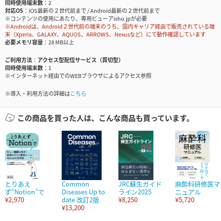
同時使用端末数
2
対応OS
iOS最新の２世代前まで / Android最新の２世代前まで
※コンテンツの使用にあたり、専用ビューアisho.jpが必要
※Androidは、Android２世代前の端末のうち、国内キャリア経由で販売されている端
末（Xperia、GALAXY、AQUOS、ARROWS、Nexusなど）にて動作確認しています
必要メモリ容量
28 MB以上
ご利用方法
アクセス型配信サービス（買切型）
同時使用端末数
1
※インターネット経由でのWEBブラウザによるアクセス参照
※導入・利用方法の詳細は
こちら
この商品を買った人は、こんな商品も買っています。
とりあえ
Common
JRC蘇生ガイド
麻酔科研修医マ
ず“Notion”で
Diseases Up to
ライン2025
ニュアル
¥2,970
date 改訂2版
¥8,250
¥5,720
¥13,200