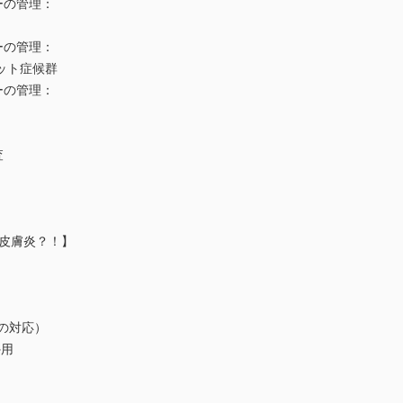
ーの管理：
ーの管理：
ット症候群
ーの管理：
査
性皮膚炎？！】
の対応）
外用