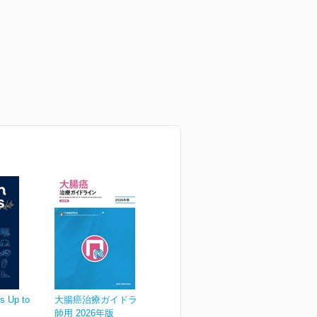
s Up to
大腸癌治療ガイドライン 医
師用 2026年版