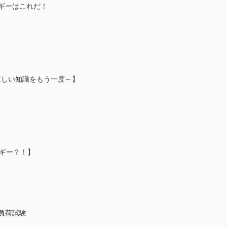
ギーはこれだ！
正しい知識をもう一度～】
ルギー？！】
負荷試験