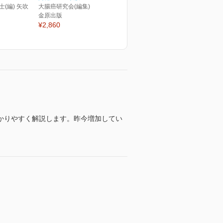
士(編) 矢吹
大腸癌研究会(編集)
金原出版
¥2,860
かりやすく解説します。昨今増加してい