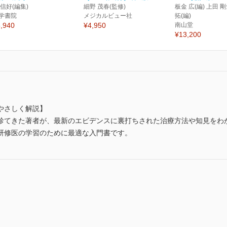
 信好(編集)
細野 茂春(監修)
板金 広(編) 上田 剛
学書院
メジカルビュー社
拓(編)
,940
¥4,950
南山堂
¥13,200
やさしく解説】
診てきた著者が、最新のエビデンスに裏打ちされた治療方法や知見をわ
研修医の学習のために最適な入門書です。