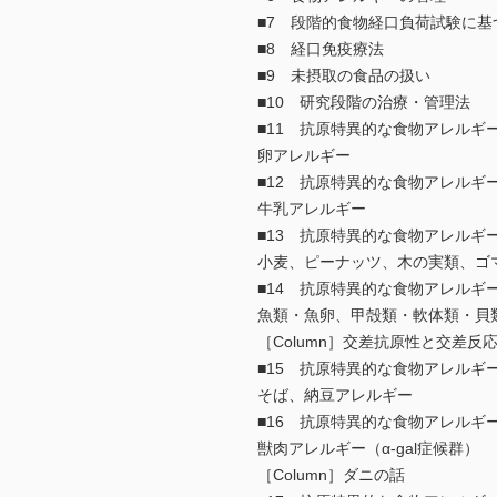
■7 段階的食物経口負荷試験に基
■8 経口免疫療法
■9 未摂取の食品の扱い
■10 研究段階の治療・管理法
■11 抗原特異的な食物アレルギ
卵アレルギー
■12 抗原特異的な食物アレルギ
牛乳アレルギー
■13 抗原特異的な食物アレルギ
小麦、ピーナッツ、木の実類、ゴ
■14 抗原特異的な食物アレルギ
魚類・魚卵、甲殻類・軟体類・貝
［Column］交差抗原性と交差反
■15 抗原特異的な食物アレルギ
そば、納豆アレルギー
■16 抗原特異的な食物アレルギ
獣肉アレルギー（α-gal症候群）
［Column］ダニの話