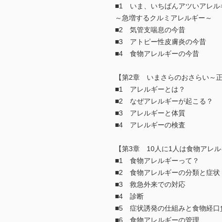
■1 いま、いちばんアツいアレル
～急増するクルミアレルギー～
■2 気管支喘息の今昔
■3 アトピー性皮膚炎の今昔
■4 食物アレルギーの今昔
【第2章 いまさらのおさらい～
■1 アレルギーとは？
■2 なぜアレルギーが起こる？
■3 アレルギーと体質
■4 アレルギーの検査
【第3章 10人に1人は食物アレ
■1 食物アレルギーって？
■2 食物アレルギーの分類と症状
■3 救急外来での対応
■4 診断
■5 症状誘発の仕組みと食物経口
■6 食物アレルギーの管理