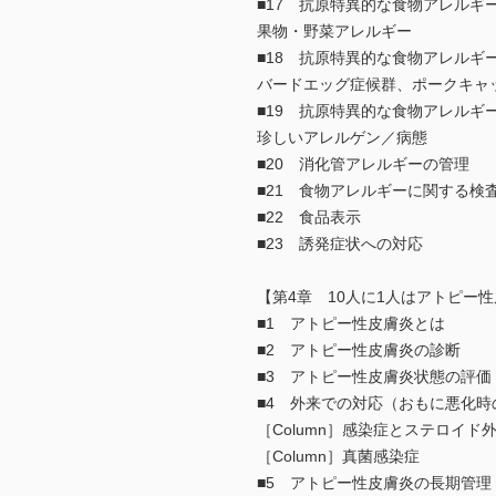
■17 抗原特異的な食物アレルギ
果物・野菜アレルギー
■18 抗原特異的な食物アレルギ
バードエッグ症候群、ポークキャ
■19 抗原特異的な食物アレルギ
珍しいアレルゲン／病態
■20 消化管アレルギーの管理
■21 食物アレルギーに関する検
■22 食品表示
■23 誘発症状への対応
【第4章 10人に1人はアトピー
■1 アトピー性皮膚炎とは
■2 アトピー性皮膚炎の診断
■3 アトピー性皮膚炎状態の評価
■4 外来での対応（おもに悪化時
［Column］感染症とステロイド
［Column］真菌感染症
■5 アトピー性皮膚炎の長期管理