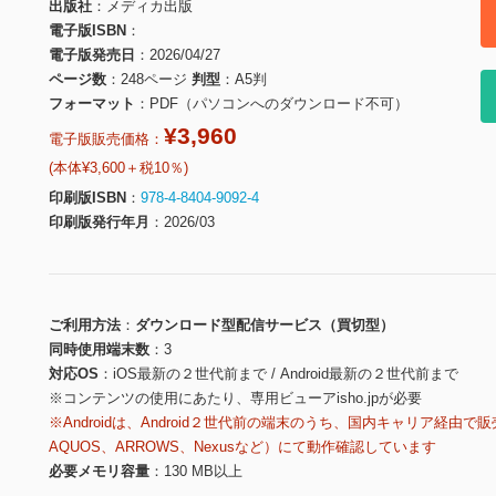
出版社
メディカ出版
電子版ISBN
電子版発売日
2026/04/27
ページ数
248ページ
判型
A5判
フォーマット
PDF（パソコンへのダウンロード不可）
¥3,960
電子版販売価格：
(本体¥3,600＋税10％)
印刷版ISBN
978-4-8404-9092-4
印刷版発行年月
2026/03
ご利用方法
ダウンロード型配信サービス（買切型）
同時使用端末数
3
対応OS
iOS最新の２世代前まで / Android最新の２世代前まで
※コンテンツの使用にあたり、専用ビューアisho.jpが必要
※Androidは、Android２世代前の端末のうち、国内キャリア経由で販
AQUOS、ARROWS、Nexusなど）にて動作確認しています
必要メモリ容量
130 MB以上