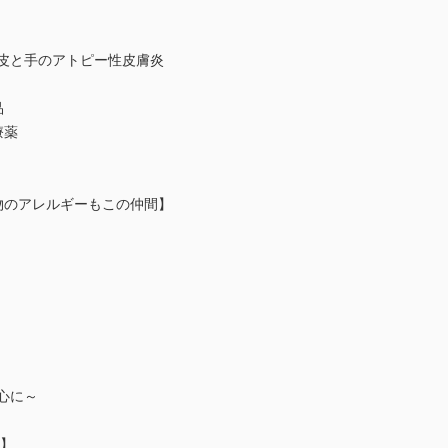
頭皮と手のアトピー性皮膚炎
品
療薬
物のアレルギーもこの仲間】
心に～
？】