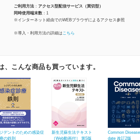
ご利用方法
アクセス型配信サービス（買切型）
同時使用端末数
1
※インターネット経由でのWEBブラウザによるアクセス参照
※導入・利用方法の詳細は
こちら
は、こんな商品も買っています。
ジデントのための感染症
新生児蘇生法テキスト
Common Disease
療の鉄則
［Web動画付］ 第5版
date 改訂2版