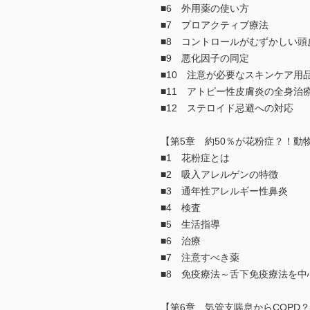
■6 外用薬の使い方
■7 プロアクティブ療法
■8 コントロールがむずかしい
■9 悪化因子の同定
■10 注意が必要なスキンケア用
■11 アトピー性皮膚炎の全身治
■12 ステロイド忌避への対応
【第5章 約50％が花粉症？！動
■1 花粉症とは
■2 吸入アレルゲンの特徴
■3 通年性アレルギー性鼻炎
■4 検査
■5 生活指導
■6 治療
■7 注意すべき薬
■8 免疫療法～舌下免疫療法を中
【第6章 気管支喘息からCOPD