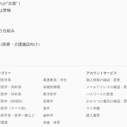
が“次亜”！
は禁物
う仕組み
（医療・介護施設向け）
テゴリー
アカウントサービス
礎医学系
看護教員・学生
個人情報の確認・変更
床医学・内科系
各種医療職
メールアドレスの確認・変
床医学・外科系
東洋医学
パスワードの変更
床医学（領域別）
栄養学
かかりつけ書店の確認・変
床医学（テーマ別）
薬学
マイ本棚
会医学系・医学一般など
歯科学
購入履歴
礎看護
保健・体育