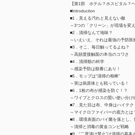
【第1部 ホテル？ホスピタル？ヘ
■Introduction
■1．見える汚れと見えない敵
～3つの「クリーン」が現場を変
■2．清掃なんて地味？
～いえいえ、それは最強の予防医
■3．そこ、毎日触ってるよね？
～高頻度接触面の本当のコワさ
■4．清掃順の科学
～感染予防は順番にあり！
■5．モップは“清掃の相棒”
～実は病原体とも戦っている！
■6．1枚の布が感染を防ぐ！？
～ワイプとクロスの賢い使い分け
■7．見た目は布、中身はハイテク
～マイクロファイバーの底力とは
■8．環境表面のバイ菌を落とし、
～清掃と消毒の黄金コンビ戦略
■9．“二度漬け禁止”は清掃の基本