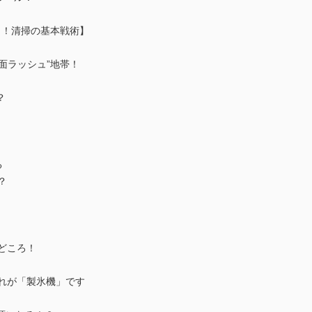
く！清掃の基本戦術】
触面ラッシュ”地帯！
？
る
？
どころ！
それが「製氷機」です