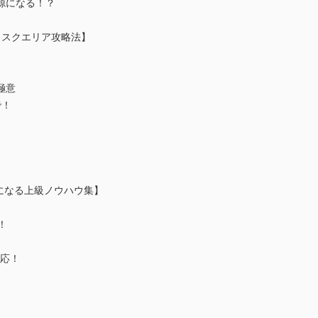
源になる！？
リスクエリア攻略法】
極意
で！
になる上級ノウハウ集】
！
対応！