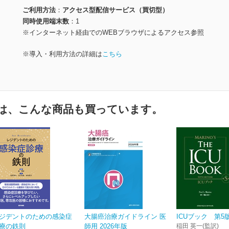
ご利用方法
アクセス型配信サービス（買切型）
同時使用端末数
1
※インターネット経由でのWEBブラウザによるアクセス参照
※導入・利用方法の詳細は
こちら
は、こんな商品も買っています。
ジデントのための感染症
大腸癌治療ガイドライン 医
ICUブック 第5
療の鉄則
師用 2026年版
稲田 英一(監訳)