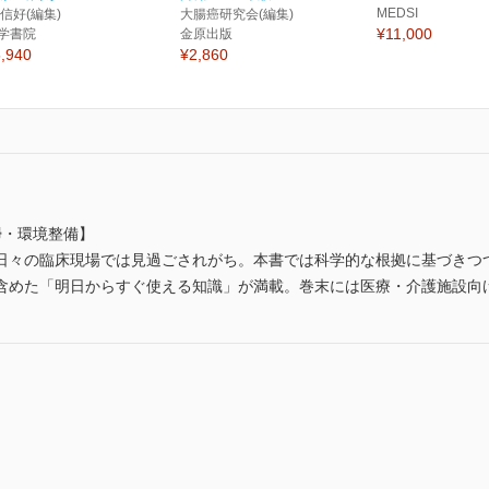
MEDSI
 信好(編集)
大腸癌研究会(編集)
¥11,000
学書院
金原出版
,940
¥2,860
掃・環境整備】
日々の臨床現場では見過ごされがち。本書では科学的な根拠に基づきつ
含めた「明日からすぐ使える知識」が満載。巻末には医療・介護施設向