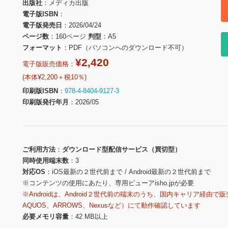
出版社
メディカ出版
電子版ISBN
電子版発売日
2026/04/24
ページ数
160ページ
判型
A5
フォーマット
PDF（パソコンへのダウンロード不可）
¥2,420
電子版販売価格：
(本体¥2,200＋税10％)
印刷版ISBN
978-4-8404-9127-3
印刷版発行年月
2026/05
ご利用方法
ダウンロード型配信サービス（買切型）
同時使用端末数
3
対応OS
iOS最新の２世代前まで / Android最新の２世代前まで
※コンテンツの使用にあたり、専用ビューアisho.jpが必要
※Androidは、Android２世代前の端末のうち、国内キャリア経由で販
AQUOS、ARROWS、Nexusなど）にて動作確認しています
必要メモリ容量
42 MB以上