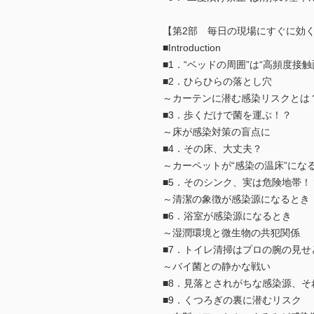
【第2部 毎日の現場にすぐに効
■Introduction
■1．“ベッドの周囲”は“高頻度接
■2．ひらひらの落とし穴
～カーテンに潜む感染リスクとは
■3．歩くだけで菌を運ぶ！？
～床が感染対策の盲点に
■4．その床、大丈夫？
～カーペットが“感染の温床”にな
■5．そのシンク、実は危険地帯！
～清潔の象徴が感染源になるとき
■6．浴室が感染源になるとき
～湿潤環境と微生物の共犯関係
■7．トイレ清掃はプロの腕の見せ
～バイ菌との静かな戦い
■8．見落とされがちな感染源、
■9．くつろぎの裏に潜むリスク