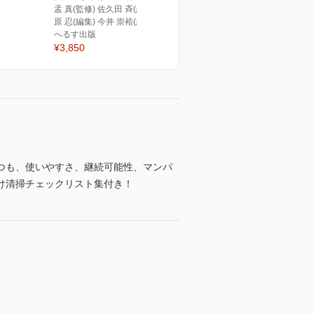
孟 真(監修) 佐久田 斉(編集) 松
原 忍(編集) 今井 崇裕(編集)
へるす出版
¥3,850
つも、使いやすさ、継続可能性、マンパ
け清掃チェックリスト集付き！