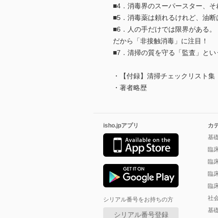
■4．消毒界のスーパースター、それ
■5．消毒薬は頼れるけれど、油断
■6．人の手だけでは限界がある。
だから「非接触消毒」に注目！
■7．清掃の質を守る「監査」とい
・【付録】清掃チェックリスト集
・著者略歴
isho.jpアプリ
カ
基
臨
臨
臨
臨
社
シリアル番号をお持ちの方
基
シリアル番号登録