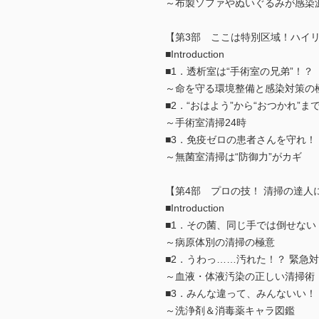
～布製ソファやぬいぐるみが感染
【第3部 ここは特別区域！ハイ
■Introduction
■1．透析室は“手術室の兄弟”！？
～命を守る環境整備と感染対策の
■2．“おはよう”から“おつかれ”ま
～手術室清掃24時
■3．免疫ゼロの患者さんを守れ！
～無菌室清掃は“防御力”がカギ
【第4部 プロの技！ 清掃の達人
■Introduction
■1．その菌、同じ手では倒せない
～病原体別の清掃の極意
■2．うわっ……汚れた！？ 緊急
～血液・体液汚染の正しい清掃術
■3．みんな違って、みんないい！
～洗浄剤＆消毒薬キャラ図鑑