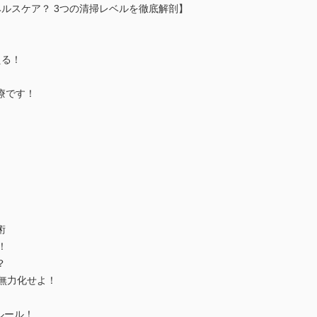
ルスケア？ 3つの清掃レベルを徹底解剖】
える！
療です！
術
！
？
無力化せよ！
ルール！