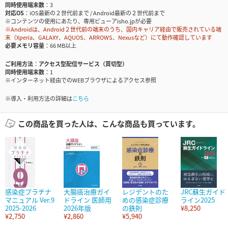
同時使用端末数
3
対応OS
iOS最新の２世代前まで / Android最新の２世代前まで
※コンテンツの使用にあたり、専用ビューアisho.jpが必要
※Androidは、Android２世代前の端末のうち、国内キャリア経由で販売されている端
末（Xperia、GALAXY、AQUOS、ARROWS、Nexusなど）にて動作確認しています
必要メモリ容量
66 MB以上
ご利用方法
アクセス型配信サービス（買切型）
同時使用端末数
1
※インターネット経由でのWEBブラウザによるアクセス参照
※導入・利用方法の詳細は
こちら
この商品を買った人は、こんな商品も買っています。
感染症プラチナ
大腸癌治療ガイ
レジデントのた
JRC蘇生ガイド
マニュアル Ver.9
ドライン 医師用
めの感染症診療
ライン2025
2025-2026
2026年版
の鉄則
¥8,250
¥2,750
¥2,860
¥5,940