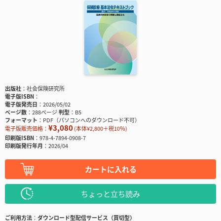
出版社
社会保険研究所
電子版ISBN
電子版発売日
2026/05/02
ページ数
288ページ
判型
B5
フォーマット
PDF（パソコンへのダウンロード不可）
¥3,080
電子版販売価格：
(本体¥2,800＋税10％)
印刷版ISBN
978-4-7894-0908-7
印刷版発行年月
2026/04
カートに入れる
ちょっと立ち読み
ご利用方法
ダウンロード型配信サービス（買切型）