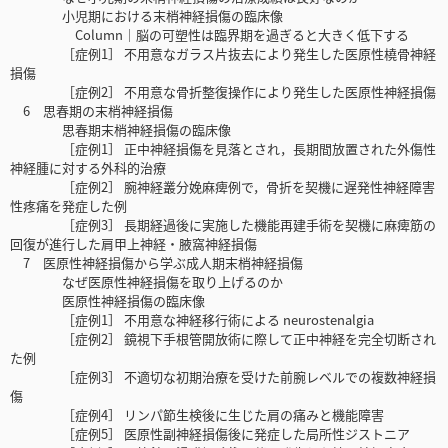
小児期における末梢神経損傷の臨床像
Column｜脳の可塑性は臨界期を過ぎると大きく低下する
［症例1］ 不用意なガラス片抜去により発生した医原性橈骨神経
損傷
［症例2］ 不用意な骨折整復操作により発生した医原性神経損傷
6 思春期の末梢神経損傷
思春期末梢神経損傷の臨床像
［症例1］ 正中神経損傷を見落とされ，長期間放置された外傷性
神経腫に対する外科的治療
［症例2］ 腕神経叢分娩麻痺例で，骨折を契機に遅発性神経障害
性疼痛を発症した例
［症例3］ 長期経過後に実施した機能再建手術を契機に麻痺筋の
回復が進行した肩甲上神経・腋窩神経損傷
7 医原性神経損傷から学ぶ成人期末梢神経損傷
なぜ医原性神経損傷を取り上げるのか
医原性神経損傷の臨床像
［症例1］ 不用意な神経移行術による neurostenalgia
［症例2］ 鏡視下手根管開放術に際して正中神経を完全切断され
た例
［症例3］ 不適切な初期治療を受けた前腕レベルでの複数神経損
傷
［症例4］ リンパ節生検後に生じた肩の痛みと機能障害
［症例5］ 医原性副神経損傷後に発症した局所性ジストニア