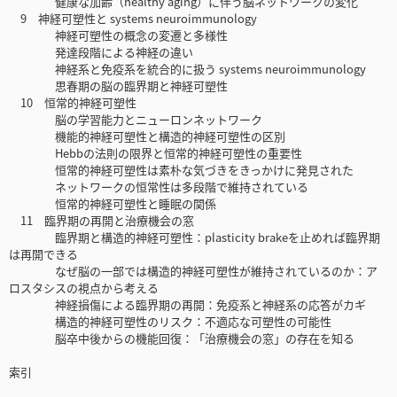
健康な加齢（healthy aging）に伴う脳ネットワークの変化
9 神経可塑性と systems neuroimmunology
神経可塑性の概念の変遷と多様性
発達段階による神経の違い
神経系と免疫系を統合的に扱う systems neuroimmunology
思春期の脳の臨界期と神経可塑性
10 恒常的神経可塑性
脳の学習能力とニューロンネットワーク
機能的神経可塑性と構造的神経可塑性の区別
Hebbの法則の限界と恒常的神経可塑性の重要性
恒常的神経可塑性は素朴な気づきをきっかけに発見された
ネットワークの恒常性は多段階で維持されている
恒常的神経可塑性と睡眠の関係
11 臨界期の再開と治療機会の窓
臨界期と構造的神経可塑性：plasticity brakeを止めれば臨界期
は再開できる
なぜ脳の一部では構造的神経可塑性が維持されているのか：ア
ロスタシスの視点から考える
神経損傷による臨界期の再開：免疫系と神経系の応答がカギ
構造的神経可塑性のリスク：不適応な可塑性の可能性
脳卒中後からの機能回復：「治療機会の窓」の存在を知る
索引