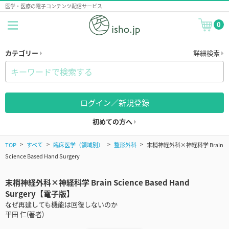
医学・医療の電子コンテンツ配信サービス
0
カテゴリー
詳細検索
ログイン／新規登録
初めての方へ
TOP
すべて
臨床医学（領域別）
整形外科
末梢神経外科×神経科学 Brain
Science Based Hand Surgery
末梢神経外科×神経科学 Brain Science Based Hand
Surgery【電子版】
なぜ再建しても機能は回復しないのか
平田 仁(著者)