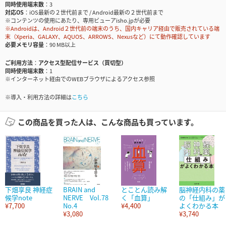
同時使用端末数
3
対応OS
iOS最新の２世代前まで / Android最新の２世代前まで
※コンテンツの使用にあたり、専用ビューアisho.jpが必要
※Androidは、Android２世代前の端末のうち、国内キャリア経由で販売されている端
末（Xperia、GALAXY、AQUOS、ARROWS、Nexusなど）にて動作確認しています
必要メモリ容量
90 MB以上
ご利用方法
アクセス型配信サービス（買切型）
同時使用端末数
1
※インターネット経由でのWEBブラウザによるアクセス参照
※導入・利用方法の詳細は
こちら
この商品を買った人は、こんな商品も買っています。
下畑享良 神経症
BRAIN and
とことん読み解
脳神経内科の薬
候学note
NERVE Vol.78
く「血算」
の「仕組み」が
¥7,700
No.4
¥4,400
よくわかる本
¥3,080
¥3,740