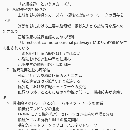
「記憶痕跡」というメカニズム
6 巧緻運動の神経基盤
上肢制御の神経メカニズム：複雑な皮質ネットワークの関与を
学ぶ
運動制御における主要な脳領域：視覚入力から皮質脊髄路への
出力まで
高解像度の視覚認識のための戦略
「Direct cortico-motoneuronal pathway」により巧緻運動が生
み出されている
手の巧緻性回復の経路は1つではない
小脳における運動学習の仕組み
小脳皮質の神経回路と長期抑圧
7 軸索発芽と脳の可塑性
軸索発芽による機能回復のメカニズム
小脳と連合野は2歳近くまで発達する
臨界期における神経ネットワークの変化
臨界期の終了とともに脳の可塑性は低下し，機能障害が遺残す
る
8 機能的ネットワークとグローバルネットワークの関係
脳機能マッピングの進化
rs-fMRIによる機能的パーセレーション技術の登場と発展
脳磁計による解析とfMRIの補完関係
機能的ネットワークとグローバルネットワーク