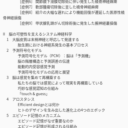
［症例6］ 関節鏡下滑膜切除術に伴い発生した橈骨神経麻痺
［症例7］ 軟部腫瘍切除後に呈した橈骨神経麻痺
［症例8］ 紹介の大幅な遅れにより機能回復が遷延した医原性橈
骨神経損傷
［症例9］ 甲状腺乳頭がん切除術後に発生した腕神経叢損傷
II 脳の可塑性を支えるシステム神経科学
1 大脳皮質は末梢神経と呼応して発達する
胎生期における神経系発生の基本プロセス
2 予測符号化モデル
予測符号化モデル（PCM）：脳は「予測機」
脳の階層構造と予測誤差の伝達
能動的内受容感覚予測
予測符号化モデルの応用と展望
3 脳は感覚を集めて再構築する
私たちの脳では感覚によって現実を再構築している
巧妙な感覚認知の仕組み
「touch & guess」
4 アロスタシス
Efficient designとは何か
ヒトのデザインを生み出した進化上の4つのエポック
5 エピソード記憶のメカニズム
エピソード記憶がなぜ重要なのか
エピソード記憶が形成される仕組み