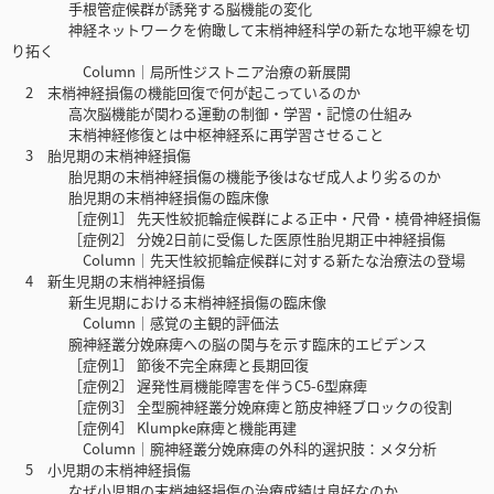
手根管症候群が誘発する脳機能の変化
神経ネットワークを俯瞰して末梢神経科学の新たな地平線を切
り拓く
Column｜局所性ジストニア治療の新展開
2 末梢神経損傷の機能回復で何が起こっているのか
高次脳機能が関わる運動の制御・学習・記憶の仕組み
末梢神経修復とは中枢神経系に再学習させること
3 胎児期の末梢神経損傷
胎児期の末梢神経損傷の機能予後はなぜ成人より劣るのか
胎児期の末梢神経損傷の臨床像
［症例1］ 先天性絞扼輪症候群による正中・尺骨・橈骨神経損傷
［症例2］ 分娩2日前に受傷した医原性胎児期正中神経損傷
Column｜先天性絞扼輪症候群に対する新たな治療法の登場
4 新生児期の末梢神経損傷
新生児期における末梢神経損傷の臨床像
Column｜感覚の主観的評価法
腕神経叢分娩麻痺への脳の関与を示す臨床的エビデンス
［症例1］ 節後不完全麻痺と長期回復
［症例2］ 遅発性肩機能障害を伴うC5-6型麻痺
［症例3］ 全型腕神経叢分娩麻痺と筋皮神経ブロックの役割
［症例4］ Klumpke麻痺と機能再建
Column｜腕神経叢分娩麻痺の外科的選択肢：メタ分析
5 小児期の末梢神経損傷
なぜ小児期の末梢神経損傷の治療成績は良好なのか