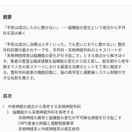
概要
「手術は成功したのに動かない」――脳機能の変化という視点から手外
科を読み解く
「手術は成功し治療は上手くいった。でも思いどおりに動かない」整形
外科診療の最大のテーマを、手外科・末梢神経外科のエキスパートが
「末梢神経障害は脳機能の変化が引き起こす」とする視点から解きほぐ
す。筆者の豊富な臨床経験を脳機能の変化から捉え直し、胎生期から老年
期まで人生の各ステージにおける最適な治療のヒントを丁寧に解説す
る。整形外科疾患の機能回復に、脳の再学習と運動器システム制御が大
きな役割を果たす。
目次
I 中枢神経の視点から再考する末梢神経外科
1 脳機能から末梢神経外科を再考する
末梢神経の異常と脳機能の変化が不可解な病態を引き起こす
CRPS患者の拘縮と運動制御異常
末梢神経系と中枢神経系の相互依存