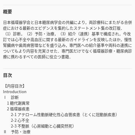
概要
日本循環器学会と日本糖尿病学会の共編により，両診療科にまたがる合併
症における最新のエビデンスを集約したステートメント集の改訂版．
（1）診断，（2）予防・治療，（3）紹介（連携）基準で構成され，今改
訂では心不全や高血圧に関する最新のガイドラインを反映したほか，慢性
腎臓病や歯周病管理などを盛り込み，専門医への紹介基準や両科の連携に
ついてもより内容を充実させた．専門医だけでなく循環器診療・糖尿病診
療に携わるすべての医師に役立つ書籍．
目次
【内容目次】
Introduction
Ⅰ 診断
1 糖代謝異常
2 循環器疾患
2-1 アテローム性動脈硬化性心血管疾患（とくに冠動脈疾患）
2-2 心不全
2-3 不整脈（心房細動と心臓突然死）
Ⅱ 予防・治療