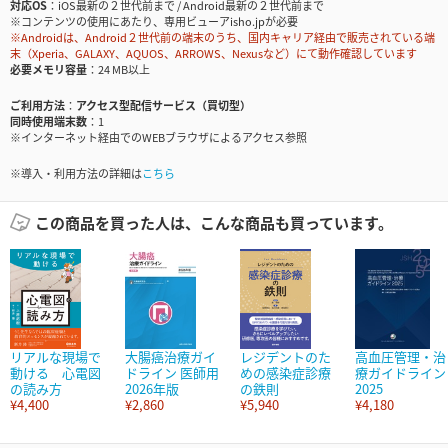
対応OS
iOS最新の２世代前まで / Android最新の２世代前まで
※コンテンツの使用にあたり、専用ビューアisho.jpが必要
※Androidは、Android２世代前の端末のうち、国内キャリア経由で販売されている端
末（Xperia、GALAXY、AQUOS、ARROWS、Nexusなど）にて動作確認しています
必要メモリ容量
24 MB以上
ご利用方法
アクセス型配信サービス（買切型）
同時使用端末数
1
※インターネット経由でのWEBブラウザによるアクセス参照
※導入・利用方法の詳細は
こちら
この商品を買った人は、こんな商品も買っています。
リアルな現場で
大腸癌治療ガイ
レジデントのた
高血圧管理・治
動ける 心電図
ドライン 医師用
めの感染症診療
療ガイドライン
の読み方
2026年版
の鉄則
2025
¥4,400
¥2,860
¥5,940
¥4,180