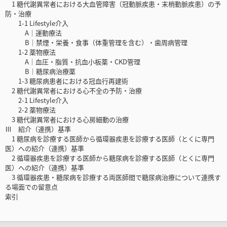
1 糖代謝異常者における大血管障害（冠動脈疾患・末梢動脈疾患）の予
防・治療
1-1 Lifestyle介入
A│運動療法
B│禁煙・栄養・食事（体重管理を含む）・歯周病管理
1-2 薬物療法
A│血圧・脂質・抗血小板薬・CKD管理
B│糖尿病治療薬
1-3 糖尿病患者における冠血行再建術
2 糖代謝異常者における心不全の予防・治療
2-1 Lifestyle介入
2-2 薬物療法
3 糖代謝異常者における心房細動の治療
Ⅲ 紹介（連携）基準
1 糖尿病を診療する医師から循環器疾患を診療する医師（とくに専門
医）への紹介（連携）基準
2 循環器疾患を診療する医師から糖尿病を診療する医師（とくに専門
医）への紹介（連携）基準
3 循環器疾患・糖尿病を診療する両医師間で糖尿病治療について連携す
る場面での留意点
索引