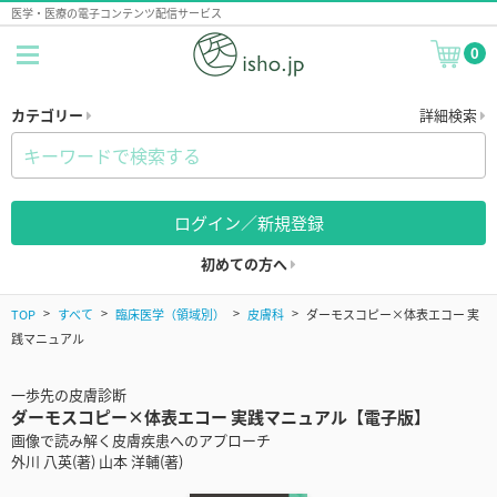
医学・医療の電子コンテンツ配信サービス
0
カテゴリー
詳細検索
ログイン／新規登録
初めての方へ
TOP
すべて
臨床医学（領域別）
皮膚科
ダーモスコピー×体表エコー 実
践マニュアル
一歩先の皮膚診断
ダーモスコピー×体表エコー 実践マニュアル【電子版】
画像で読み解く皮膚疾患へのアプローチ
外川 八英(著) 山本 洋輔(著)