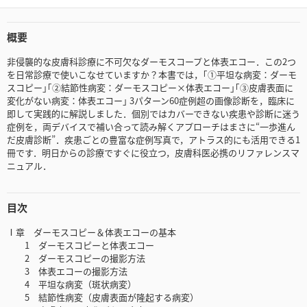
概要
非侵襲的な皮膚科診療に不可欠なダーモスコープと体表エコー．この2つ
を日常診療で使いこなせていますか？本書では，｢①平坦な病変：ダーモ
スコピー｣｢②結節性病変：ダーモスコピー×体表エコー｣｢③皮膚表面に
変化がない病変：体表エコー｣ 3パターン60症例超の画像診断を，臨床に
即して実践的に解説しました．個別ではカバーできない疾患や診断に迷う
症例を，両デバイスで補い合って読み解くアプローチはまさに“一歩進ん
だ皮膚診断”．疾患ごとの豊富な症例写真で，アトラス的にも活用できる1
冊です．明日からの診療ですぐに役立つ，皮膚科医必携のリファレンスマ
ニュアル．
目次
Ⅰ章 ダーモスコピー＆体表エコーの基本
1 ダーモスコピーと体表エコー
2 ダーモスコピーの撮影方法
3 体表エコーの撮影方法
4 平坦な病変（斑状病変）
5 結節性病変（皮膚表面が隆起する病変）