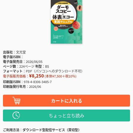
出版社
文光堂
電子版ISBN
電子版発売日
2026/06/05
ページ数
224ページ
判型
B5
フォーマット
PDF（パソコンへのダウンロード不可）
¥8,250
電子版販売価格：
(本体¥7,500＋税10％)
印刷版ISBN
978-4-8306-3485-7
印刷版発行年月
2026/06
カートに入れる
ちょっと立ち読み
ご利用方法
ダウンロード型配信サービス（買切型）