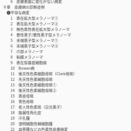
6 皮膚表面に変化がない病変
Ⅱ章 皮膚病の診断症例
❶平坦な病変
1 表在拡大型メラノーマ①
2 表在拡大型メラノーマ②
3 無色素性表在拡大型メラノーマ
4 悪性黒子/悪性黒子型メラノーマ
5 末端黒子型メラノーマ①
6 末端黒子型メラノーマ②
7 爪部メラノーマ
8 粘膜メラノーマ
9 表在型基底細胞癌
10 Bowen病
11 後天性色素細胞母斑（Clark母斑）
12 先天性色素細胞母斑
13 後天性色素細胞母斑①
14 後天性色素細胞母斑②
15 表皮母斑
16 青色母斑
17 老人性色素斑（日光黒子）
18 脂漏性角化症
19 汗孔腫
20 澄明細胞性棘細胞腫
21 血管腫などの色素性皮膚病変