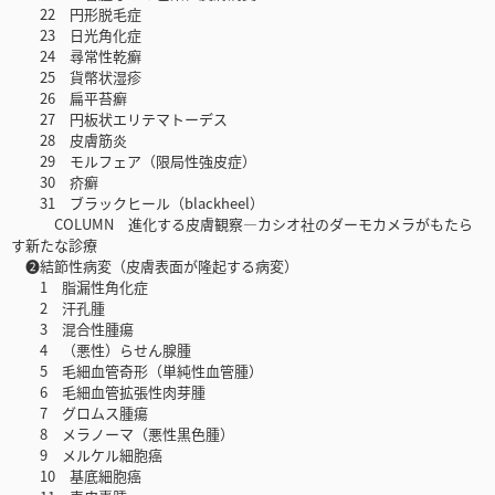
22 円形脱毛症
23 日光角化症
24 尋常性乾癬
25 貨幣状湿疹
26 扁平苔癬
27 円板状エリテマトーデス
28 皮膚筋炎
29 モルフェア（限局性強皮症）
30 疥癬
31 ブラックヒール（blackheel）
COLUMN 進化する皮膚観察―カシオ社のダーモカメラがもたら
す新たな診療
❷結節性病変（皮膚表面が隆起する病変）
1 脂漏性角化症
2 汗孔腫
3 混合性腫瘍
4 （悪性）らせん腺腫
5 毛細血管奇形（単純性血管腫）
6 毛細血管拡張性肉芽腫
7 グロムス腫瘍
8 メラノーマ（悪性黒色腫）
9 メルケル細胞癌
10 基底細胞癌