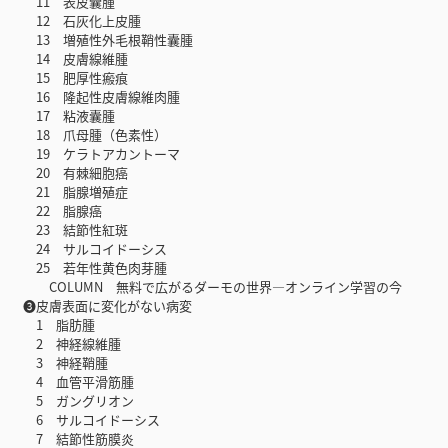
11 表皮囊腫
12 石灰化上皮腫
13 増殖性外毛根鞘性囊腫
14 皮膚線維腫
15 肥厚性瘢痕
16 隆起性皮膚線維肉腫
17 粘液囊腫
18 爪母腫（色素性）
19 ケラトアカントーマ
20 有棘細胞癌
21 脂腺増殖症
22 脂腺癌
23 結節性紅斑
24 サルコイドーシス
25 若年性黄色肉芽腫
COLUMN 無料で広がるダーモの世界―オンライン学習の今
❸皮膚表面に変化がない病変
1 脂肪腫
2 神経線維腫
3 神経鞘腫
4 血管平滑筋腫
5 ガングリオン
6 サルコイドーシス
7 結節性筋膜炎