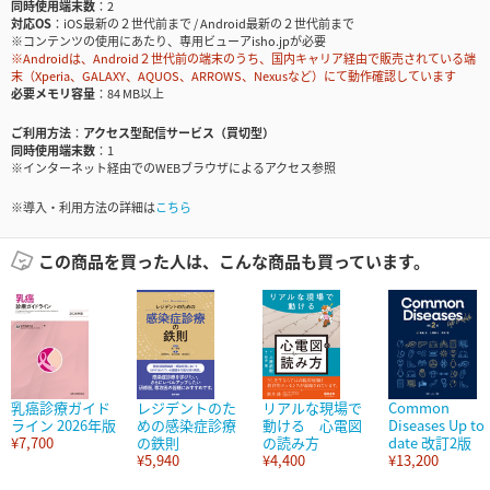
同時使用端末数
2
対応OS
iOS最新の２世代前まで / Android最新の２世代前まで
※コンテンツの使用にあたり、専用ビューアisho.jpが必要
※Androidは、Android２世代前の端末のうち、国内キャリア経由で販売されている端
末（Xperia、GALAXY、AQUOS、ARROWS、Nexusなど）にて動作確認しています
必要メモリ容量
84 MB以上
ご利用方法
アクセス型配信サービス（買切型）
同時使用端末数
1
※インターネット経由でのWEBブラウザによるアクセス参照
※導入・利用方法の詳細は
こちら
この商品を買った人は、こんな商品も買っています。
乳癌診療ガイド
レジデントのた
リアルな現場で
Common
ライン 2026年版
めの感染症診療
動ける 心電図
Diseases Up to
¥7,700
の鉄則
の読み方
date 改訂2版
¥5,940
¥4,400
¥13,200