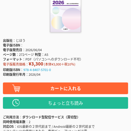
出版社
じほう
電子版ISBN
電子版発売日
2026/06/04
ページ数
272ページ
判型
A5
フォーマット
PDF（パソコンへのダウンロード不可）
¥3,300
電子版販売価格：
(本体¥3,000＋税10％)
印刷版ISBN
978-4-8407-5701-0
印刷版発行年月
2026/04
カートに入れる
ちょっと立ち読み
ご利用方法
ダウンロード型配信サービス（買切型）
同時使用端末数
2
対応OS
iOS最新の２世代前まで / Android最新の２世代前まで