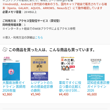
※コンテンツの使用にあたり、専用ビューアisho.jpが必要
※Androidは、Android２世代前の端末のうち、国内キャリア経由で販売されている端
末（Xperia、GALAXY、AQUOS、ARROWS、Nexusなど）にて動作確認しています
必要メモリ容量
28 MB以上
ご利用方法
アクセス型配信サービス（買切型）
同時使用端末数
1
※インターネット経由でのWEBブラウザによるアクセス参照
※導入・利用方法の詳細は
こちら
この商品を買った人は、こんな商品も買っています。
大腸癌治療ガイ
レジデントのた
薬局ですぐに役
認知症疾患診療
ドライン 医師用
めの感染症診療
立つ薬の比較と
ガイドライン
2026年版
の鉄則
使い分け100...
2026
¥2,860
¥5,940
¥4,400
¥6,600