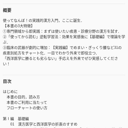
概要
使ってなんぼ！の実践的漢方入門，ここに誕生．
【本書の3大特徴】
①専門領域から即実践：まずは使いたい疾患・診療分野の漢方を試す．
②「使ってから読む」逆転学習法：効果を実感後に【基礎編】で理論を学
ぶ．
③臨床の武器が劇的に増加：【実践編】でめまい・ぎっくり腰など31の
疾患別処方をチャート化．一目でわかり外来で即役立つ．
「西洋医学に勝るとも劣らない」手応えを外来でぜひ実感してくださ
い！
目次
はじめに
本書の目的，読み方
本書のご利用に当たって
フローチャートの使い方
第Ⅰ編 基礎編
01 漢方医学と西洋医学の折衷のすすめ