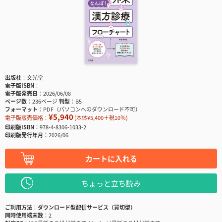
出版社
文光堂
電子版ISBN
電子版発売日
2026/06/08
ページ数
236ページ
判型
B5
フォーマット
PDF（パソコンへのダウンロード不可）
¥5,940
電子版販売価格：
(本体¥5,400＋税10％)
印刷版ISBN
978-4-8306-1033-2
印刷版発行年月
2026/06
カートに入れる
ちょっと立ち読み
ご利用方法
ダウンロード型配信サービス（買切型）
同時使用端末数
2