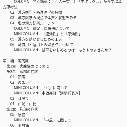
COLUMN 特別講義：「百人一首」と「アタック25」から学ぶ漢
方思考法
02 漢方医学・西洋医学の特徴
03 漢方医学の視点で体質と状態をみる
04 私の漢方診察ルーチン
COLUMN 補足：単按法について
MINI COLUMN 「速効性」と「即効性」
05 漢方を効かせるための工夫
06 副作用と運用上の留意点について
MINI COLUMN 甘草をいじめるのは，もうやめませんか？
第Ⅱ編 実践編
第1章 実践編のはじめに
第2章 頭部の症状
01 頭痛
02 めまい
MINI COLUMN 「朮」に関して
MINI COLUMN 本間棗軒［漢蘭折衷派］
03 耳鳴り
04 口渇・口乾
第3章 胸部の症状
05 感冒
MINI COLUMN 「中風」に関して
06 咽喉痛