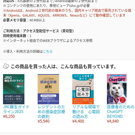
対応OS
iOS最新の２世代前まで / Android最新の２世代前まで
※コンテンツの使用にあたり、専用ビューアisho.jpが必要
※Androidは、Android２世代前の端末のうち、国内キャリア経由で販売されている端
末（Xperia、GALAXY、AQUOS、ARROWS、Nexusなど）にて動作確認しています
必要メモリ容量
40 MB以上
ご利用方法
アクセス型配信サービス（買切型）
同時使用端末数
1
※インターネット経由でのWEBブラウザによるアクセス参照
※導入・利用方法の詳細は
こちら
この商品を買った人は、こんな商品も買っています。
JRC蘇生ガイド
レジデントのた
リアルな現場で
医療者のための
ライン2025
めの感染症診療
動ける 心電図
ChatGPT
¥8,250
の鉄則
の読み方
BEYOND
¥5,940
¥4,400
¥4,840