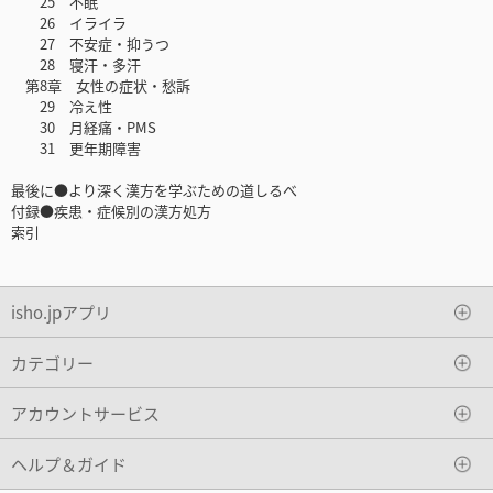
25 不眠
26 イライラ
27 不安症・抑うつ
28 寝汗・多汗
第8章 女性の症状・愁訴
29 冷え性
30 月経痛・PMS
31 更年期障害
最後に●より深く漢方を学ぶための道しるべ
付録●疾患・症候別の漢方処方
索引
isho.jpアプリ
カテゴリー
アカウントサービス
ヘルプ＆ガイド