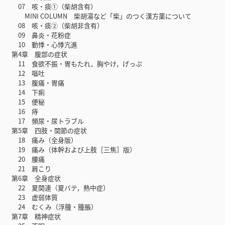
07 咳・痰①（柴胡含有）
MINI COLUMN 柴胡湯など「柴」のつく漢方薬について
08 咳・痰②（柴胡非含有）
09 鼻炎・花粉症
10 動悸・心悸亢進
第4章 腹部の症状
11 食欲不振・胃もたれ，胸やけ，げっぷ
12 嘔吐
13 腹痛・胃痛
14 下痢
15 便秘
16 痔
17 頻尿・尿トラブル
第5章 四肢・関節の症状
18 痛み（全身版）
19 痛み（体幹および上肢［三焦］版）
20 腰痛
21 肩こり
第6章 全身症状
22 夏関連（夏バテ，熱中症）
23 虚弱体質
24 むくみ（浮腫・腫脹）
第7章 精神症状