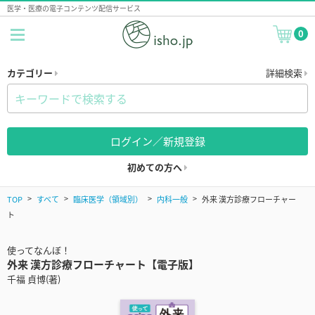
医学・医療の電子コンテンツ配信サービス
0
カテゴリー
詳細検索
ログイン／新規登録
初めての方へ
TOP
すべて
臨床医学（領域別）
内科一般
外来 漢方診療フローチャー
ト
使ってなんぼ！
外来 漢方診療フローチャート【電子版】
千福 貞博(著)