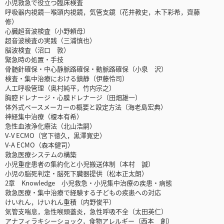
小児救急で役立つ臨床検査
呼吸器内視鏡―喉頭内視鏡，気管支鏡（花井教史，木下彩希，齊藤
修）
心臓超音波検査（小野頼母）
超音波検査の実践（三浦慎也）
脳波検査（沼口 敦）
緊急時の処置・手技
骨髄針確保・中心静脈路確保・動脈路確保（小泉 沢）
検査・集中治療における鎮静（伊藤怜司）
人工呼吸管理（奥村純平，竹内宗之）
胸腔ドレナージ・心膜ドレナージ（田畑雄一）
体外式ペースメーカーの概要と設定方法（海老島宏典）
神経集中治療（榎本有希）
急性血液浄化療法（北山浩嗣）
V-V ECMO（宮下徳久，黒澤寛史）
V-A ECMO（森本健司）
救急医療システムの構築
小児重症患者の集約化と小児搬送体制（本村 誠）
小児の脳死判定・脳死下臓器提供（松本正太朗）
2章 Knowledge 小児救急・小児集中治療の疾患・病態
救急医療・集中治療で経験する子どもの疾患への対応
けいれん，けいれん重積（内野俊平）
気管支喘息，急性喉頭蓋炎，急性呼吸不全（太田英仁）
アナフィラキシーショック，食物アレルギー（西本 創）