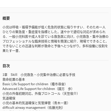
概要
小児は呼吸・循環予備能が低く危急的状態に陥りやすい．そのため一人
ひとりの緊急度・重症度を指標とした，速やかで適切な対応が求められ
る．一般小児科医や成人を診ている救急医に向け，小児救急・集中治療の
プロフェッショナルな臨床技術と情報を簡潔に紹介．現場でできること，
できないことの迅速な判断が救命と予後へとつながり，多科協働に役割を
果たす一書．
目次
1章 Skill 小児救急・小児集中治療に必要な手技
救命処置の基本
Basic Life Support for children（種市尋宙）
Advanced Life Support for children（國方 歩）
小児の外傷初期対応，外傷プロトコール（天笠俊介）
気道確保
小児の基本的気道確保と気管挿管（青木一憲）
difficult airway management（佐藤光則）