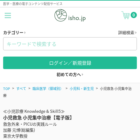
医学・医療の電子コンテンツ配信サービス
0
カテゴリー
詳細検索
ログイン／新規登録
初めての方へ
TOP
すべて
臨床医学（領域別）
小児科・新生児
小児救急 小児集中治
療
≪小児診療 Knowledge & Skill5≫
小児救急 小児集中治療【電子版】
救急外来・PICUの実践ルール
加藤 元博(総編集)
東京大学教授