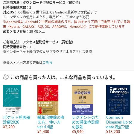
ご利用方法
ダウンロード型配信サービス（買切型）
同時使用端末数
2
対応OS
iOS最新の２世代前まで / Android最新の２世代前まで
※コンテンツの使用にあたり、専用ビューアisho.jpが必要
※Androidは、Android２世代前の端末のうち、国内キャリア経由で販売されている端
末（Xperia、GALAXY、AQUOS、ARROWS、Nexusなど）にて動作確認しています
必要メモリ容量
28 MB以上
ご利用方法
アクセス型配信サービス（買切型）
同時使用端末数
1
※インターネット経由でのWEBブラウザによるアクセス参照
※導入・利用方法の詳細は
こちら
この商品を買った人は、こんな商品も買っています。
ポケット呼吸器
緩和治療薬の考
レジデントのた
Common
診療2026
え方、使い方
めの感染症診療
Diseases Up to
¥2,200
ver.4 4版
の鉄則
date 改訂2版
¥4,400
¥5,940
¥13,200