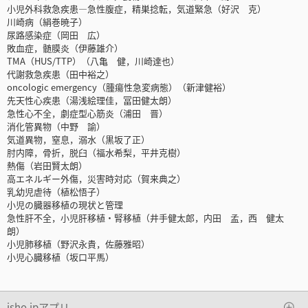
小児外科救急疾患―急性腹症，精巣捻転，気道緊急（好沢 克）
川崎病（絹巻暁子）
尿路感染症（岡田 広）
敗血症，髄膜炎（伊藤雄介）
TMA（HUS/TTP）（八亀 健，川崎達也）
代謝救急疾患（田中裕之）
oncologic emergency（腫瘍性急変病態）（新津健裕）
先天性心疾患（湯浅絵理佳，冨田健太朗）
急性心不全，劇症型心筋炎（浦田 晋）
消化管異物（中野 諭）
気道異物，窒息，溺水（黒坂了正）
肘内障，骨折，脱臼（福水希梨，平井克樹）
熱傷（岩田賢太朗）
高エネルギー外傷，災害時対応（賀来典之）
乳幼児虐待（植松悟子）
小児の臓器移植の現状と管理
急性肝不全，小児肝移植・腎移植（井手健太郎，内田 孟，西 健太
朗）
小児肺移植（野沢永貴，佐藤雅昭）
小児心臓移植（坂口平馬）
isho.jpアプリ