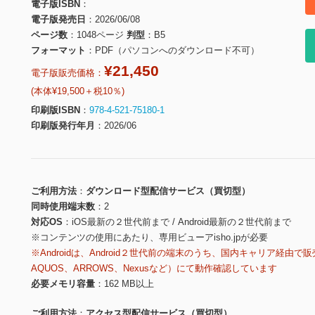
電子版ISBN
電子版発売日
2026/06/08
ページ数
1048ページ
判型
B5
フォーマット
PDF（パソコンへのダウンロード不可）
¥21,450
電子版販売価格：
(本体¥19,500＋税10％)
印刷版ISBN
978-4-521-75180-1
印刷版発行年月
2026/06
ご利用方法
ダウンロード型配信サービス（買切型）
同時使用端末数
2
対応OS
iOS最新の２世代前まで / Android最新の２世代前まで
※コンテンツの使用にあたり、専用ビューアisho.jpが必要
※Androidは、Android２世代前の端末のうち、国内キャリア経由で販
AQUOS、ARROWS、Nexusなど）にて動作確認しています
必要メモリ容量
162 MB以上
ご利用方法
アクセス型配信サービス（買切型）