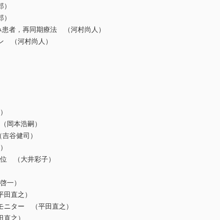
郎）
郎）
込み患者，再同期療法 （河村尚人）
ン （河村尚人）
子）
 （岡本浩嗣）
（吉谷健司）
司）
電位 （大井彩子）
田啓一）
平田直之）
モニター （平田直之）
田直之）