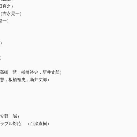
田直之）
（吉永晃一）
晃一）
恒）
一）
（高橋 慧，板橋裕史，新井丈郎）
 慧，板橋裕史，新井丈郎）
（安野 誠）
トラブル対応 （百瀬直樹）