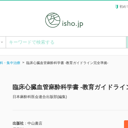
初め
ー
科・集中治療
臨床心臓血管麻酔科学書 -教育ガイドライン完全準拠-
臨床心臓血管麻酔科学書 -教育ガイドライ
日本麻酔科医会連合出版部(編集)
出版社
中山書店