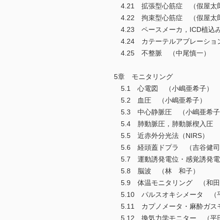
4.21 拡張型心筋症 （假屋太
4.22 拘束型心筋症 （假屋太
4.23 ペースメーカ，ICD植
4.24 カテーテルアブレーショ
4.25 不整脈 （中尾慎一）
5章 モニタリング
5.1 心電図 （小嶋亜希子）
5.2 血圧 （小嶋亜希子）
5.3 中心静脈圧 （小嶋亜希
5.4 肺動脈圧，肺動脈楔入圧
5.5 近赤外分光法（NIRS） 
5.6 経頭蓋ドプラ （吉谷健
5.7 運動誘発電位・感覚誘発
5.8 脳波 （林 和子）
5.9 体温モニタリング （和
5.10 パルスオキシメータ （
5.11 カプノメータ・麻酔ガス
5.12 換気力学モニター （平