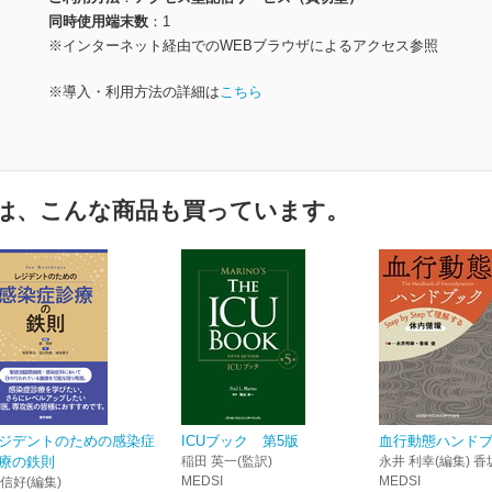
同時使用端末数
1
※インターネット経由でのWEBブラウザによるアクセス参照
※導入・利用方法の詳細は
こちら
は、こんな商品も買っています。
ジデントのための感染症
ICUブック 第5版
血行動態ハンド
療の鉄則
稲田 英一(監訳)
永井 利幸(編集) 香
MEDSI
MEDSI
 信好(編集)