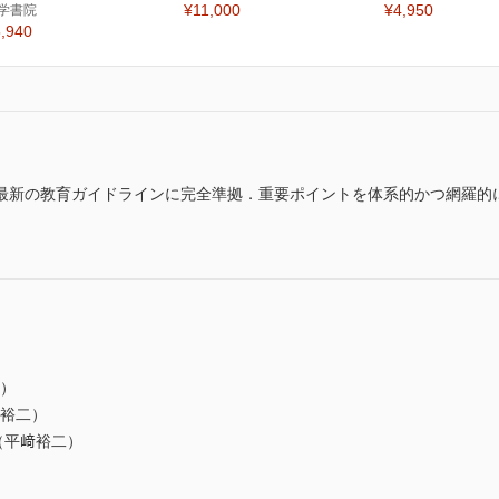
¥11,000
¥4,950
学書院
,940
最新の教育ガイドラインに完全準拠．重要ポイントを体系的かつ網羅的
淳）
﨑裕二）
（平﨑裕二）
）