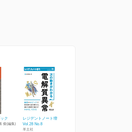
ブック
レジデントノート増刊
坂 俊(編集)
Vol.28 No.8
羊土社