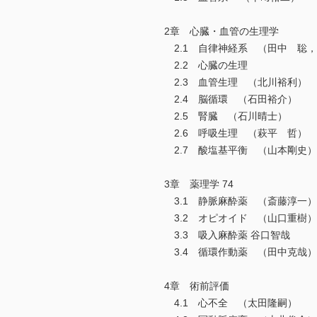
2章 心臓・血管の生理学
2.1 自律神経系 （田中 聡
2.2 心臓の生理
2.3 血管生理 （北川裕利）
2.4 脳循環 （石田裕介）
2.5 腎臓 （石川晴士）
2.6 呼吸生理 （萩平 哲）
2.7 酸塩基平衡 （山本剛史）
3章 薬理学 74
3.1 静脈麻酔薬 （斎藤淳一）
3.2 オピオイド （山口重樹）
3.3 吸入麻酔薬 谷口智哉
3.4 循環作動薬 （田中克哉）
4章 術前評価
4.1 心不全 （太田隆嗣）