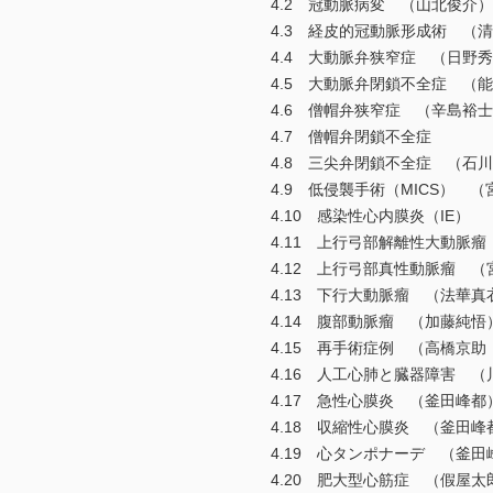
4.2 冠動脈病変 （山北俊介）
4.3 経皮的冠動脈形成術 （
4.4 大動脈弁狭窄症 （日野
4.5 大動脈弁閉鎖不全症 （
4.6 僧帽弁狭窄症 （辛島裕
4.7 僧帽弁閉鎖不全症
4.8 三尖弁閉鎖不全症 （石
4.9 低侵襲手術（MICS） 
4.10 感染性心内膜炎（IE）
4.11 上行弓部解離性大動脈瘤
4.12 上行弓部真性動脈瘤 （
4.13 下行大動脈瘤 （法華真
4.14 腹部動脈瘤 （加藤純悟
4.15 再手術症例 （高橋京助
4.16 人工心肺と臓器障害 （
4.17 急性心膜炎 （釜田峰都
4.18 収縮性心膜炎 （釜田峰
4.19 心タンポナーデ （釜田
4.20 肥大型心筋症 （假屋太