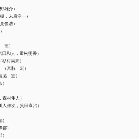
清野雄介）
秀樹，末廣浩一）
能見俊浩）
士）
川 高）
（宮田和人，重松明香）
 （杉村憲亮）
 （宮脇 宏）
宮脇 宏）
衣）
）
，森村隼人）
川人伸次，箕田直治）
）
都）
峰都）
郎）