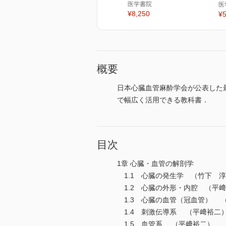
医学書院
医
¥8,250
¥5
概要
日本心臓血管麻酔学会が公表した
で幅広く活用できる教科書．
目次
1章 心臓・血管の解剖学
1.1 心臓の発生学 （竹下 
1.2 心臓の外形・内腔 （平
1.3 心臓の血管（冠血管） 
1.4 刺激伝導系 （平﨑裕二
1.5 血管系 （平﨑裕二）