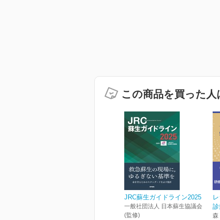
この商品を買った人
JRC蘇生ガイドライン2025
レ
一般社団法人 日本蘇生協議会
診
(監修)
森