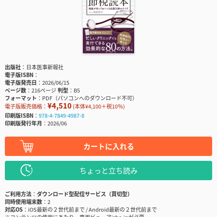
出版社
日本医事新報社
電子版ISBN
電子版発売日
2026/06/15
ページ数
216ページ
判型
B5
フォーマット
PDF（パソコンへのダウンロード不可）
¥4,510
電子版販売価格：
(本体¥4,100＋税10％)
印刷版ISBN
978-4-7849-4987-8
印刷版発行年月
2026/06
カートに入れる
ちょっと立ち読み
ご利用方法
ダウンロード型配信サービス（買切型）
同時使用端末数
2
対応OS
iOS最新の２世代前まで / Android最新の２世代前まで