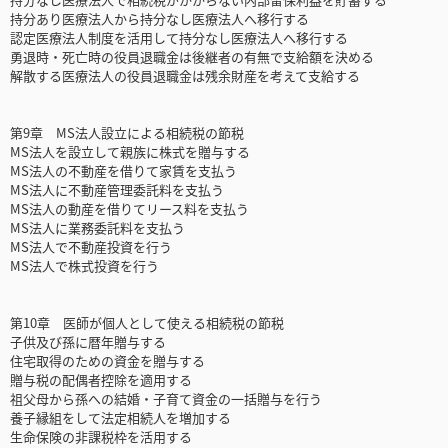
持分あり医療法人から持分なし医療法人へ移行する
認定医療法人制度を活用して持分なし医療法人へ移行する
勇退時・死亡時の役員退職金は後継者の有無で支給額を決める
解散する医療法人の役員退職金は残余財産を考えて支給する
第9章 MS法人設立による相続税の節税
MS法人を設立して親族に株式を贈与する
MS法人の不動産を借りて家賃を支払う
MS法人に不動産管理委託料を支払う
MS法人の動産を借りてリース料を支払う
MS法人に業務委託料を支払う
MS法人で不動産投資を行う
MS法人で株式投資を行う
第10章 医師が個人として使える相続税の節税
子供及び孫に暦年贈与する
住宅取得のための資金を贈与する
贈与税の配偶者控除を適用する
祖父母から孫への結婚・子育て資金の一括贈与を行う
養子縁組をして法定相続人を増加する
生命保険の非課税枠を活用する