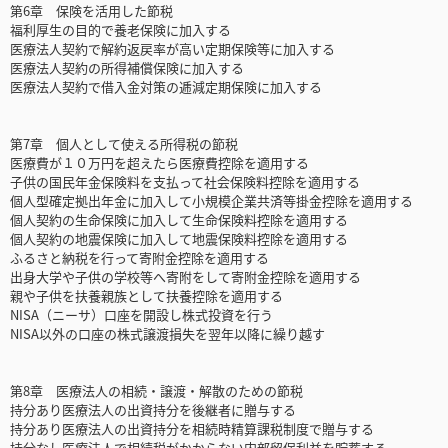
第6章 保険を活用した節税
福利厚生の目的で養老保険に加入する
医療法人契約で解約返戻率が高い定期保険等に加入する
医療法人契約の所得補償保険に加入する
医療法人契約で借入金対策の逓減定期保険に加入する
第7章 個人として使える所得税の節税
医療費が１０万円を超えたら医療費控除を適用する
子供の国民年金保険料を支払って社会保険料控除を適用する
個人型確定拠出年金に加入して小規模企業共済等掛金控除を適用する
個人契約の生命保険に加入して生命保険料控除を適用する
個人契約の地震保険に加入して地震保険料控除を適用する
ふるさと納税を行って寄附金控除を適用する
出身大学や子供の学校等へ寄附をして寄附金控除を適用する
親や子供を扶養親族として扶養控除を適用する
NISA（ニーサ）口座を開設し株式投資を行う
NISA以外の口座の株式譲渡損失を翌年以降に繰り越す
第8章 医療法人の相続・譲渡・解散のための節税
持分あり医療法人の出資持分を後継者に贈与する
持分あり医療法人の出資持分を相続時精算課税制度で贈与する
持分なし医療法人で相続税がかからない内部留保利益を貯蓄する