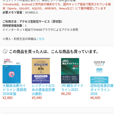
※コンテンツの使用にあたり、専用ビューアisho.jpが必要
※Androidは、Android２世代前の端末のうち、国内キャリア経由で販売されている端
末（Xperia、GALAXY、AQUOS、ARROWS、Nexusなど）にて動作確認しています
必要メモリ容量
30 MB以上
ご利用方法
アクセス型配信サービス（買切型）
同時使用端末数
1
※インターネット経由でのWEBブラウザによるアクセス参照
※導入・利用方法の詳細は
こちら
この商品を買った人は、こんな商品も買っています。
大腸癌治療ガイ
レジデントのた
JRC蘇生ガイド
認知症疾患診療
ドライン 医師用
めの感染症診療
ライン2025
ガイドライン
2026年版
の鉄則
¥8,250
2026
¥2,860
¥5,940
¥6,600