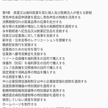
第4章 医業又は歯科医業を営む個人及び医療法人が使える節税
青色申告承認申請書を提出し青色申告の特典を活用する
消費期限切れの医薬品等の在庫を処分する
給与等の支給額が増加した場合の税額控除を適用する
永年勤続者へ記念品又は創業記念品を支給する
役員又は従業員に対して食事を支給する
新年会・忘年会等のレクリエーションを開催する
職員慰安旅行を実施する
従業員のための社宅を借りる
従業員へ慶弔見舞金を支給する
リゾート会員権を福利厚生の目的で購入する
保養所（別荘）を福利厚生の目的で購入する
ゴルフ会員権を交際接待の目的で購入する
固定資産や消耗品等の物品を購入する
中古資産を購入する
中小企業投資促進税制又は中小企業経営強化税制を適用する
高度医療用機器の特別償却を適用する
勤務時間短縮用設備等の特別償却を適用する
構想適合病院用建物等の特別償却を適用する
使用していない資産を除却する
ホームページを制作する