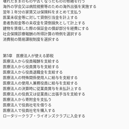
壊れたままのものや古くなったものの修繕を行う
海外の学会又は病院視察等のための海外出張を実施する
翌年１年分の家賃又は保険料をまとめて支払う
医業未収金等に対して貸倒引当金を計上する
患者負担金等の未収金を貸倒損失として計上する
建物を賃借した際の保証金の償却部分を経費にする
社会保険診療報酬の所得計算の特例を選択する
消費税の簡易課税制度を選択する
第5章 医療法人が使える節税
医療法人から役員報酬を支給する
医療法人から役員賞与を支給する
医療法人から役員退職金を支給する
医療法人の特殊関係使用人に給与を支給する
医療法人の使用人兼務役員に給与を支給する
医療法人の決算時に従業員賞与を未払計上する
医療法人の役員又は従業員に出張手当を支給する
医療法人から寄附金を支払う
医療法人で役員社宅を借りる
医療法人で役員社宅を購入する
ロータリークラブ・ライオンズクラブに入会する