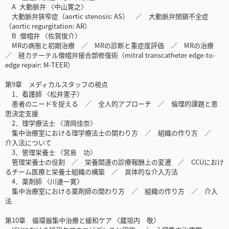
A 大動脈弁 〈中山寛之〉
大動脈弁狭窄症（aortic stenosis: AS） ／ 大動脈弁閉鎖不全症
（aortic regurgitation: AR）
B 僧帽弁 〈佐賀俊介〉
MRの病態と初期治療 ／ MRの診断と重症度評価 ／ MRの治療
／ 経カテーテル僧帽弁接合部修復術（mitral trans­catheter edge-to-
edge repair: M-TEER）
第9章 メディカルスタッフの視点
1．看護師 〈松井憲子〉
患者のニードを捉える ／ 全人的アプローチ ／ 倫理的課題と意
思決定支援
2．理学療法士 〈清岡佳奈〉
集中治療室における理学療法士の関わり方 ／ 組織の作り方 ／
介入法について
3．管理栄養士 〈宮島 功〉
管理栄養士の役割 ／ 栄養関連の診療報酬上の変遷 ／ CCUにおけ
るチーム医療と栄養士組織の構築 ／ 具体的な介入方法
4．薬剤師 〈川邊一寛〉
集中治療室における薬剤師の関わり方 ／ 組織の作り方 ／ 介入
法
第10章 循環器集中治療と緩和ケア 〈蔵垣内 敬〉