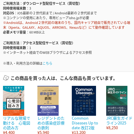
ご利用方法
ダウンロード型配信サービス（買切型）
同時使用端末数
3
対応OS
iOS最新の２世代前まで / Android最新の２世代前まで
※コンテンツの使用にあたり、専用ビューアisho.jpが必要
※Androidは、Android２世代前の端末のうち、国内キャリア経由で販売されている端
末（Xperia、GALAXY、AQUOS、ARROWS、Nexusなど）にて動作確認しています
必要メモリ容量
60 MB以上
ご利用方法
アクセス型配信サービス（買切型）
同時使用端末数
1
※インターネット経由でのWEBブラウザによるアクセス参照
※導入・利用方法の詳細は
こちら
この商品を買った人は、こんな商品も買っています。
リアルな現場で
レジデントのた
Common
JRC蘇生ガイド
動ける 心電図
めの感染症診療
Diseases Up to
ライン2025
の読み方
の鉄則
date 改訂2版
¥8,250
¥4,400
¥5,940
¥13,200