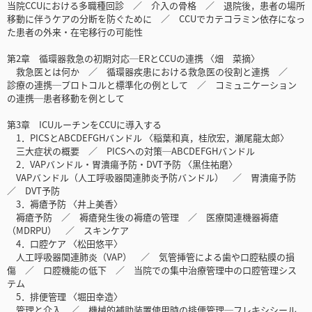
当院CCUにおける多職種回診 ／ 介入の骨格 ／ 退院後，患者の場所
移動に伴うケアの分断を防ぐために ／ CCUでカテコラミン依存になっ
た患者の外来・在宅移行の可能性
第2章 循環器救急の初期対応─ERとCCUの連携 〈畑 菜摘〉
救急医とは何か ／ 循環器疾患における救急医の役割と連携 ／
診療の連携─プロトコルと標準化の例として ／ コミュニケーション
の連携─患者移動を例として
第3章 ICUルーチンをCCUに導入する
1．PICSとABCDEFGHバンドル 〈稲葉和真，桂欣宏，瀬尾龍太郎〉
三大症状の概要 ／ PICSへの対策─ABCDEFGHバンドル
2．VAPバンドル・胃潰瘍予防・DVT予防 〈黒住祐磨〉
VAPバンドル（人工呼吸器関連肺炎予防バンドル） ／ 胃潰瘍予防
／ DVT予防
3．褥瘡予防 〈井上美香〉
褥瘡予防 ／ 褥瘡発生後の褥瘡の管理 ／ 医療関連機器褥瘡
（MDRPU） ／ スキンケア
4．口腔ケア 〈松田悠平〉
人工呼吸器関連肺炎（VAP） ／ 気管挿管による歯や口腔粘膜の損
傷 ／ 口腔機能の低下 ／ 当院での集中治療管理中の口腔管理シス
テム
5．排便管理 〈堀田幸造〉
管理と介入 ／ 機械的補助装置使用時の排便管理─フレキシシール