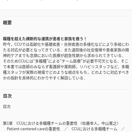
概要
職種を超えた横断的な連携が患者と家族を救う！
昨今，CCUでは高齢化や基礎疾患・合併疾患の多様化などにより多岐にわ
たる対応が必要となってきている．また退院後の社会復帰や患者家族の精
神的ケアまでも念頭においた医療が超急性期から求められてきている．
そのためCCUには“多職種”による“チーム医療”が必要不可欠となる．そこ
で本書では医師のみならず看護師や薬剤師，リハビリスタッフなど，多職
種スタッフが実際の現場でどのような視点をもち，どのように対応すべき
かの指針を具体的にわかりやすく解説している．
目次
目次
第1章 CCUにおける多職種チームの重要性 〈佐藤幸人，中山寛之〉
Patient centered careの重要性 ／ CCUにおける多職種チーム ／