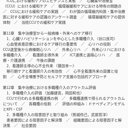
ICUにおける緩和ケアのエビデンスと実態 ／ 心臓集中治療室
（CCU）における緩和ケア ／ 循環器緩和ケアにおける特有の問題点
／ CCUにおける緩和ケアの実践 ／ わが国の循環器内科医・集中治療
医に対する緩和ケアの認識のアンケート調査 ／ 循環器緩和ケアの提供
体制 ／ 当院CCUでの緩和ケア実践
第11章 集中治療室から一般病棟・外来へのケア移行
1．心臓リハビリテーションを中心とした多職種介入 〈谷口良司〉
心血管疾患診療におけるケア移行の重要性 ／ 心リハの役割 ／
CCU退室後から病棟期心リハ ／ 外来心リハ ／ 外来心リハにおける
多職種介入 ／ 看護師主導外来 ／ ICT連携と遠隔心リハ ／ 医
療・介護連携 ／ 今後の課題
2．看護師主導の心不全外来 〈鷲田幸一〉
移行期ケアと看護師介入の有効性 ／ 心不全看護外来の設置と役
割 ／ 心不全増悪予防とセルフケア支援の包括的アプローチ
第12章 集中治療における多職種介入のアウトカム評価
1．多職種介入の評価 〈加藤建吾，岡田和也〉
CCUで行われる多職種連携の例 ／ 多職種連携で得られるアウトカム
について ／ 各職種の役割 ／ 評価の枠組み：ドナベディアンモデル
とKPI・CSF
2．多職種介入の阻害因子と取り組み 〈熊城伶己，武居哲洋〉
患者要因による阻害因子と解決策 ／ 組織要因による阻害因子と解
決策 ／ 社会要因