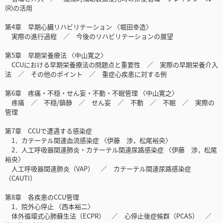
(R)の活用
第4章 早期心臓リハビリテーション 〈堀田幸造〉
実際の進行過程 ／ 今後のリハビリテーションの展望
第5章 早期栄養療法 〈中山寛之〉
CCUにおける早期栄養療法の問題点と重要性 ／ 実際の早期栄養介入
法 ／ その他のポイント ／ 重症心疾患に対する例
第6章 疼痛・不穏・せん妄・不動・不眠管理 〈中山寛之〉
疼痛 ／ 不穏/鎮静 ／ せん妄 ／ 不動 ／ 不眠 ／ 実際の
管理
第7章 CCUで遭遇する感染症
1．カテーテル関連血流感染症 〈伊藤 渉，松尾裕央〉
2．人工呼吸器関連肺炎・カテーテル関連尿路感染症 〈伊藤 渉，松尾
裕央〉
人工呼吸器関連肺炎（VAP） ／ カテーテル関連尿路感染症
（CAUTI）
第8章 各疾患のCCU管理
1．院外心停止 〈西本裕二〉
体外循環式心肺蘇生法（ECPR） ／ 心停止後症候群（PCAS） ／