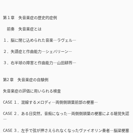
第１章 失音楽症の歴史的症例
前奏 失音楽症とは
１．脳に閉じ込められた音楽―ラヴェル―
２．失語症と作曲能力―シェバリーン―
３．右半球の障害と作曲能力―山田耕筰―
第2 章 失音楽症の自験例
失音楽症の評価に用いられる検査
CASE １．混線するメロディ―両側側頭葉前部の梗塞―
CASE ２．ある日突然，音痴になった―両側側頭葉の梗塞による聴覚失認
―
CASE ３．左手で弦が押さえられなくなったヴァイオリン奏者―脳梁梗塞