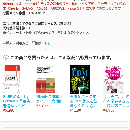
※Androidは、Android２世代前の端末のうち、国内キャリア経由で販売されている端
末（Xperia、GALAXY、AQUOS、ARROWS、Nexusなど）にて動作確認しています
必要メモリ容量
174 MB以上
ご利用方法
アクセス型配信サービス（買切型）
同時使用端末数
1
※インターネット経由でのWEBブラウザによるアクセス参照
※導入・利用方法の詳細は
こちら
この商品を買った人は、こんな商品も買っています。
ICU医の素 By
循環器治療薬フ
診療をハックす
うし先生、この
system×重症患
ァイル 第3版
るEBM 論文を読
心不全患者さん
者管理レシピ
¥7,700
まなくても実...
一緒に診てく...
¥5,280
¥4,180
¥4,950