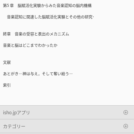
第5 章 脳賦活化実験からみた音楽認知の脳内機構
音楽認知に関連した脳賦活化実験とその他の研究･
終章 音楽の受容と表出のメカニズム
音楽と脳はどこまでわかったか
文献
あとがき―神は与え，そして奪い給う―
索引
isho.jpアプリ
カテゴリー