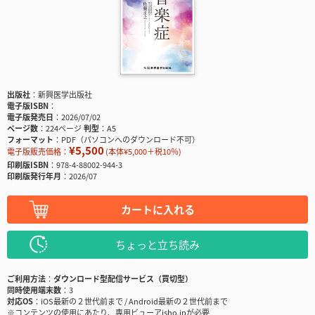
出版社
新興医学出版社
電子版ISBN
電子版発売日
2026/07/02
ページ数
224ページ
判型
A5
フォーマット
PDF（パソコンへのダウンロード不可）
¥5,500
電子版販売価格：
(本体¥5,000＋税10％)
印刷版ISBN
978-4-88002-944-3
印刷版発行年月
2026/07
カートに入れる
ちょっと立ち読み
ご利用方法
ダウンロード型配信サービス（買切型）
同時使用端末数
3
対応OS
iOS最新の２世代前まで / Android最新の２世代前まで
※コンテンツの使用にあたり、専用ビューアisho.jpが必要