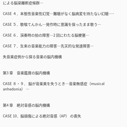
による脳梁離断症候群―
CASE ４．本態性音楽性幻覚―難聴がなく脳病変を持たない幻聴―･
CASE ５．歌唱てんかん―発作時に意識を保ったまま歌う―
CASE ６．演奏時の拍の障害―2 回にわたる脳梗塞―
CASE ７．生来の音楽能力の障害―先天的な発達障害―
失音楽症例から探る音楽の脳内機構
第3 章 音楽鑑賞の脳内機構
CASE ８・９． 脳が音楽美を失うとき―音楽無感症（musical
anhedonia） ―
第4 章 絶対音感の脳内機構
CASE 10．脳損傷による絶対音感（AP） の喪失