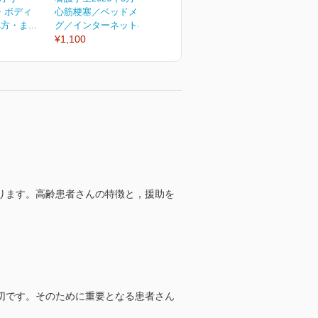
・ボディ
心筋梗塞／ベッドメーキン
肺がん／感染予防／“デキる
2
・ま...
グ／インターネットの活...
学生”になる！６つのコツ...
¥
¥1,100
¥1,100
ります。高齢患者さんの特徴と，援助を
切です。そのために重要となる患者さん