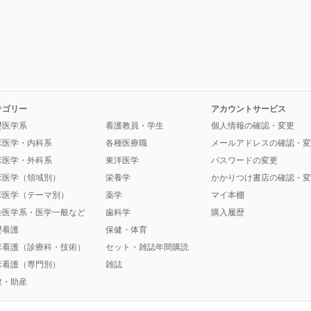
テゴリー
アカウントサービス
礎医学系
看護教員・学生
個人情報の確認・変更
床医学・内科系
各種医療職
メールアドレスの確認・変
床医学・外科系
東洋医学
パスワードの変更
床医学（領域別）
栄養学
かかりつけ書店の確認・変
床医学（テーマ別）
薬学
マイ本棚
会医学系・医学一般など
歯科学
購入履歴
礎看護
保健・体育
床看護（診療科・技術）
セット・雑誌年間購読
床看護（専門別）
雑誌
健・助産