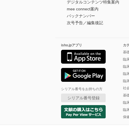
デジタルコンテンツ特集案内
mee connect案内
バックナンバー
次号予告／編集後記
isho.jpアプリ
カ
基
臨
臨
臨
臨
社
シリアル番号をお持ちの方
基
シリアル番号登録
臨
臨
保