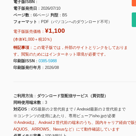
電子版ISBN
電子版発売日
2026/07/10
ページ数
66ページ
判型
B5
フォーマット
PDF（パソコンへのダウンロード不可）
¥1,100
電子版販売価格：
(本体¥1,000＋税10％)
特記事項
この電子版では，外部のサイトとリンクをしておりま
す。閲覧のためにはインターネット環境が必要です。
印刷版ISSN
0385-5988
印刷版発行年月
2026/08
ご利用方法
ダウンロード型配信サービス（買切型）
同時使用端末数
3
対応OS
iOS最新の２世代前まで / Android最新の２世代前まで
※コンテンツの使用にあたり、専用ビューアisho.jpが必要
※Androidは、Android２世代前の端末のうち、国内キャリア経由で販
AQUOS、ARROWS、Nexusなど）にて動作確認しています
必要メモリ容量
100 MB以上