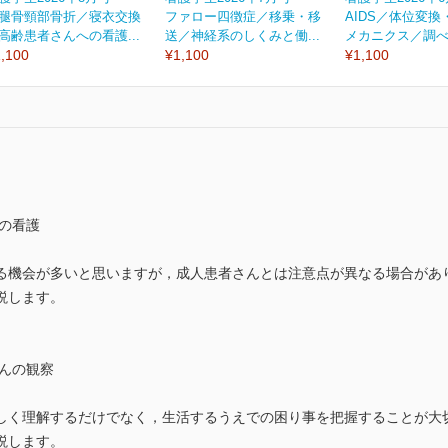
腿骨頸部骨折／寝衣交換
ファロー四徴症／移乗・移
AIDS／体位変換
高齢患者さんへの看護...
送／神経系のしくみと働...
メカニクス／調べ方
,100
¥1,100
¥1,100
の看護
る機会が多いと思いますが，成人患者さんとは注意点が異なる場合があ
説します。
んの観察
しく理解するだけでなく，生活するうえでの困り事を把握することが大
説します。