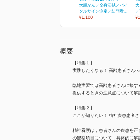
大腸がん／全身清拭／バイ
大
タルサイン測定／訪問看...
／
¥1,100
¥1
概要
【特集１】
実践したくなる！ 高齢患者さんへ
臨地実習では高齢患者さんに接す
提供するときの注意点について解
【特集２】
ここが知りたい！ 精神疾患患者さ
精神看護は，患者さんの疾患を正
の観察項目について，具体的に解