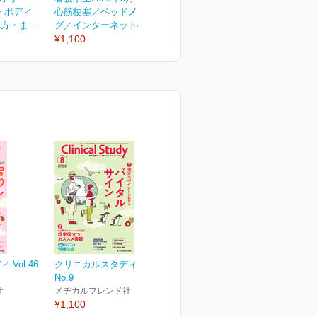
・ボディ
心筋梗塞／ベッドメーキン
肺がん／感染予防／“デキる
2
・ま...
グ／インターネットの活...
学生”になる！６つのコツ...
¥
¥1,100
¥1,100
Vol.46
クリニカルスタディ Vol.46
No.9
社
メヂカルフレンド社
¥1,100