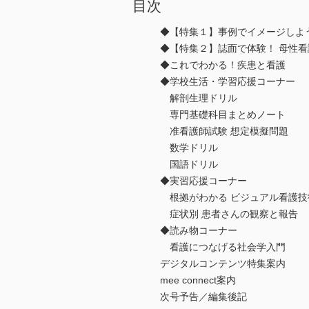
目次
◆【特集１】事例でイメージしよ
◆【特集２】誌面で体験！ 母性看
◆これでわかる！疾患と看護
◆学校生活・学習応援コーナー
解剖生理ドリル
専門基礎科目まとめノート
准看護師試験 想定模擬問題
数学ドリル
国語ドリル
◆実習応援コーナー
根拠がわかる ビジュアル看護技
症状別 患者さんの観察と報告
◆読み物コーナー
看護につなげる社会学入門
デジタルコンテンツ特集案内
mee connect案内
次号予告／編集後記