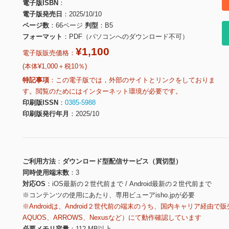
電子版ISBN
電子版発売日
2025/10/10
ページ数
66ページ
判型
B5
フォーマット
PDF（パソコンへのダウンロード不可）
¥1,100
電子版販売価格：
(本体¥1,000＋税10％)
特記事項
この電子版では，外部のサイトとリンクをしておりま
す。閲覧のためにはインターネット環境が必要です。
印刷版ISSN
0385-5988
印刷版発行年月
2025/10
ご利用方法
ダウンロード型配信サービス（買切型）
同時使用端末数
3
対応OS
iOS最新の２世代前まで / Android最新の２世代前まで
※コンテンツの使用にあたり、専用ビューアisho.jpが必要
※Androidは、Android２世代前の端末のうち、国内キャリア経由で販
AQUOS、ARROWS、Nexusなど）にて動作確認しています
必要メモリ容量
112 MB以上