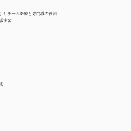
う！ チーム医療と専門職の役割
護実習
術