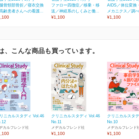
腿骨頸部骨折／寝衣交換
ファロー四徴症／移乗・移
AIDS／体位変換
高齢患者さんへの看護...
送／神経系のしくみと働...
メカニクス／調べ方
,100
¥1,100
¥1,100
は、こんな商品も買っています。
リニカルスタディ Vol.46
クリニカルスタディ Vol.46
クリニカルスタディ 
.12
No.11
No.10
ヂカルフレンド社
メヂカルフレンド社
メヂカルフレンド
,100
¥1,100
¥1,100