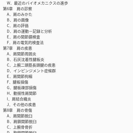
W．最近のバイオメカニクスの進歩
第6章 肩の診察
A．肩のみかた
B．肩の画像
C．肩の評価
D．肩の運動－記録と分析
E．肩の関節鏡検査
F．肩の電気的検査法
第7章 肩の疾患
A．肩関節周囲炎
B．石灰沈着性腱板炎
C．上腕二頭筋長頭腱の疾患
D．インピンジメント症候群
E．肩関節拘縮
F．腱板損傷
G．腱板疎部損傷
H．動揺性肩関節
I．肩結合織炎
J．その他の疾患
第8章 肩の骨傷
A．肩関節脱臼
B．肩鎖関節脱臼
C．上腕骨骨折
D．胸鎖関節脱臼