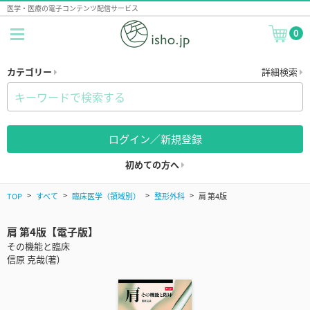
医学・医療の電子コンテンツ配信サービス
0
カテゴリー
詳細検索
ログイン／新規登録
初めての方へ
TOP
すべて
臨床医学（領域別）
整形外科
肩 第4版
肩 第4版【電子版】
その機能と臨床
信原 克哉(著)