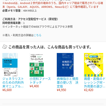
※Androidは、Android２世代前の端末のうち、国内キャリア経由で販売されている端
末（Xperia、GALAXY、AQUOS、ARROWS、Nexusなど）にて動作確認しています
必要メモリ容量
484 MB以上
ご利用方法
アクセス型配信サービス（買切型）
同時使用端末数
1
※インターネット経由でのWEBブラウザによるアクセス参照
※導入・利用方法の詳細は
こちら
この商品を買った人は、こんな商品も買っています。
ジェネラリスト
小児科ファース
病棟指示と頻用
褥瘡・創傷のド
のための内科外
トタッチ
薬の使い方 決
レッシング材・
来マニュアル...
¥4,400
定版
外用薬の選び...
¥6,600
¥4,950
¥2,420