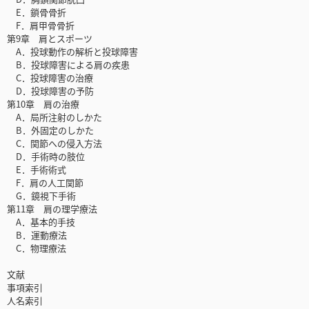
E．鎖骨骨折
F．肩甲骨骨折
第9章 肩とスポーツ
A．投球動作の解析と投球障害
B．投球障害による肩の疾患
C．投球障害の治療
D．投球障害の予防
第10章 肩の治療
A．局所注射のしかた
B．外固定のしかた
C．関節への侵入方法
D．手術時の肢位
E．手術術式
F．肩の人工関節
G．鏡視下手術
第11章 肩の理学療法
A．基本的手技
B．運動療法
C．物理療法
文献
事項索引
人名索引