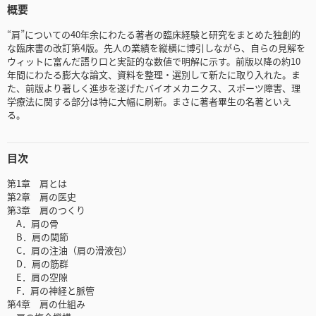
概要
“肩”についての40年余にわたる著者の臨床経験と研究をまとめた独創的
な臨床書の改訂第4版。先人の業績を縦横に博引しながら、自らの見解を
ウィットに富んだ語り口と実証的な数値で明解に示す。前版以降の約10
年間にわたる膨大な論文、資料を整理・選別して新たに取り入れた。ま
た、前版より著しく進歩を遂げたバイオメカニクス、スポーツ障害、理
学療法に関する部分は特に大幅に刷新。まさに著者畢生の名著といえ
る。
目次
第1章 肩とは
第2章 肩の医史
第3章 肩のつくり
A．肩の骨
B．肩の関節
C．肩の注油（肩の滑液包）
D．肩の筋群
E．肩の空隙
F．肩の神経と脈管
第4章 肩の仕組み