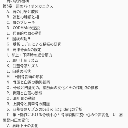
肩の複合機構
第5章 肩のバイオメカニクス
A．肩の用語と肢位
B．運動の種類と相
C．肩のブレーキ
D．CODMANの逆説
E．代表的な肩の動作
F．腱板の動き
G．腱板モデルによる腱板の研究
H．肩甲骨面Nの設定
I．挙上・下降時の総合筋力
J．肩甲上腕リズム
K．臼蓋骨頭リズム
L．臼蓋の形状
M．上腕骨骨頭の形状
N．骨頭と臼蓋の動態観察
O．骨頭と臼蓋間の，接触面の変化とその作用点の推移
P．骨頭と臼蓋の動態
Q．肩甲骨の動態
R．上腕骨と肩甲骨の回旋
S．臼蓋骨頭リズムのball rollとglidingの分析
T．挙上動作における骨頭中心と骨頭瞬間回旋中心の位置変化 U．肩
関節内圧の変化
V．肩峰下圧の変化