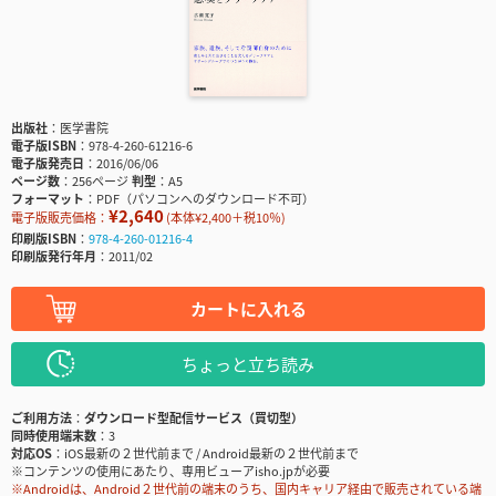
出版社
医学書院
電子版ISBN
978-4-260-61216-6
電子版発売日
2016/06/06
ページ数
256ページ
判型
A5
フォーマット
PDF（パソコンへのダウンロード不可）
¥2,640
電子版販売価格：
(本体¥2,400＋税10％)
印刷版ISBN
978-4-260-01216-4
印刷版発行年月
2011/02
カートに入れる
ちょっと立ち読み
ご利用方法
ダウンロード型配信サービス（買切型）
同時使用端末数
3
対応OS
iOS最新の２世代前まで / Android最新の２世代前まで
※コンテンツの使用にあたり、専用ビューアisho.jpが必要
※Androidは、Android２世代前の端末のうち、国内キャリア経由で販売されている端