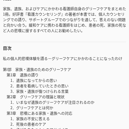
家族、遺族、およびケアにかかわる看護師自身のグリーフケアをまとめた
1冊。好評書『看護カウンセリング』の著者が本書では、個人カウンセリ
ングでの語り、サポートグループでのつながりを通して、答えのない問題
と向かい合う。緩和ケアに携わる看護師をはじめ、患者の死、家族の死な
ど人の悲嘆に接するすべての人にお勧めしたい。
目次
私の個人的悲嘆体験を語る－グリーフケアにかかわることになったわけ
第I部 家族・遺族のためのグリーフケア
第1章 遺族の語り
1．遺族になってからの思い
2．患者を看病していたときの思い
3．家族・遺族が傷つけられる言葉
第2章 グリーフケアの理論と現状
1．いまなぜ遺族のグリーフケアが注目されるのか
2．グリーフケアとは何か
第3章 悲嘆にある家族・遺族への対応
1．家族の不安に答える
2．死後の患者のケア