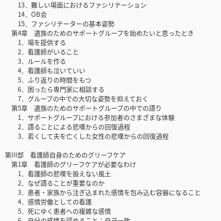
13．難しい場面におけるファシリテーション
14．OB会
15．ファシリテーターの基本姿勢
第4章 遺族のためのサポートグループを始めたいと思ったとき
1．場を提供する
2．看護師がいること
3．ルールを作る
4．看護師も泣いていい
5．ふり返りの時間をもつ
6．困ったら専門家に相談する
7．グループの中での大切な姿勢を抑えておく
第5章 遺族のためのサポートグループの中での語り
1．サポートグループにおける参加者のさまざまな体験
2．語ることによる悲嘆からの回復過程
3．若くして夫を亡くした女性の悲嘆からの回復過程
第III部 看護師自身のためのグリーフケア
第1章 看護師のグリーフケアが必要なわけ
1．看護師の悲嘆を扱えない風土
2．なぜ語ることが重要なのか
3．患者・家族から注ぎ込まれた感情を包み込む容器になること
4．感情労働としての看護
5．死にゆく患者への複雑な感情
6．自分の感情を認めること：自己一致