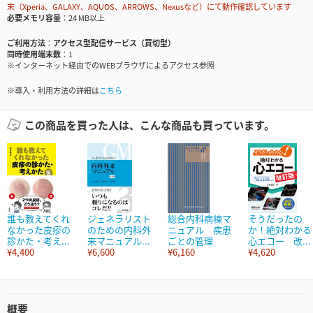
末（Xperia、GALAXY、AQUOS、ARROWS、Nexusなど）にて動作確認しています
必要メモリ容量
24 MB以上
ご利用方法
アクセス型配信サービス（買切型）
同時使用端末数
1
※インターネット経由でのWEBブラウザによるアクセス参照
※導入・利用方法の詳細は
こちら
この商品を買った人は、こんな商品も買っています。
誰も教えてくれ
ジェネラリスト
総合内科病棟マ
そうだったの
なかった皮疹の
のための内科外
ニュアル 疾患
か！絶対わかる
診かた・考え...
来マニュアル...
ごとの管理
心エコー 改...
¥4,400
¥6,600
¥6,160
¥4,620
概要