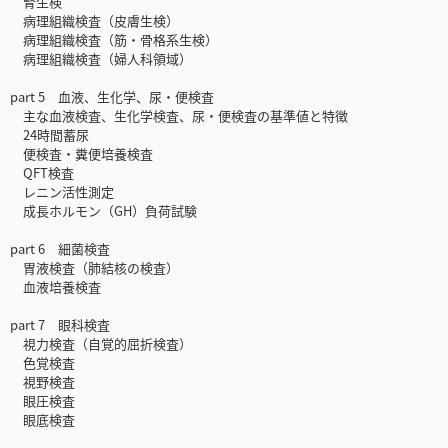
腎生検
病理組織検査（皮膚生検）
病理組織検査（筋・骨格系生検）
病理組織検査（婦人科領域）
part 5 血液、生化学、尿・便検査
主な血液検査、生化学検査、尿・便検査の基準値と特徴
24時間蓄尿
便検査・糞便培養検査
QFT検査
レニン活性測定
成長ホルモン（GH）負荷試験
part 6 細菌検査
胃液検査（肺結核の検査）
血液培養検査
part 7 眼科検査
視力検査（自覚的屈折検査）
色覚検査
視野検査
眼圧検査
眼底検査