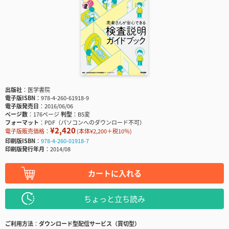
出版社
医学書院
電子版ISBN
978-4-260-61918-9
電子版発売日
2016/06/06
ページ数
176ページ
判型
B5変
フォーマット
PDF（パソコンへのダウンロード不可）
¥2,420
電子版販売価格：
(本体¥2,200＋税10％)
印刷版ISBN
978-4-260-01918-7
印刷版発行年月
2014/08
カートに入れる
ちょっと立ち読み
ご利用方法
ダウンロード型配信サービス（買切型）