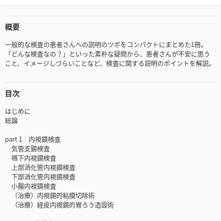
概要
一般的な検査の患者さんへの説明のツボをコンパクトにまとめた1冊。
「どんな検査なの？」といった素朴な疑問から、患者さんが不安に思う
こと、イメージしづらいことなど、検査に関する説明のポイントを解説。
目次
はじめに
総論
part 1 内視鏡検査
気管支鏡検査
嚥下内視鏡検査
上部消化管内視鏡検査
下部消化管内視鏡検査
小腸内視鏡検査
（治療）内視鏡的粘膜切除術
（治療）経皮内視鏡的胃ろう造設術