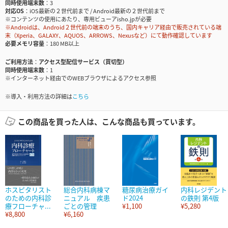
同時使用端末数
3
対応OS
iOS最新の２世代前まで / Android最新の２世代前まで
※コンテンツの使用にあたり、専用ビューアisho.jpが必要
※Androidは、Android２世代前の端末のうち、国内キャリア経由で販売されている端
末（Xperia、GALAXY、AQUOS、ARROWS、Nexusなど）にて動作確認しています
必要メモリ容量
180 MB以上
ご利用方法
アクセス型配信サービス（買切型）
同時使用端末数
1
※インターネット経由でのWEBブラウザによるアクセス参照
※導入・利用方法の詳細は
こちら
この商品を買った人は、こんな商品も買っています。
ホスピタリスト
総合内科病棟マ
糖尿病治療ガイ
内科レジデント
のための内科診
ニュアル 疾患
ド2024
の鉄則 第4版
療フローチャ...
ごとの管理
¥1,100
¥5,280
¥8,800
¥6,160