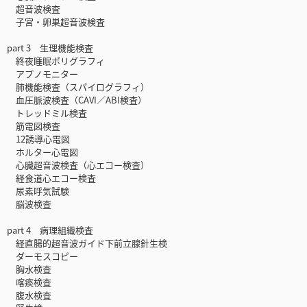
超音波検査
子宮・卵巣超音波検査
part 3 生理機能検査
終夜睡眠ポリグラフィ
アプノモニター
肺機能検査（スパイログラフィ）
血圧脈波検査（CAVI／ABI検査）
トレッドミル検査
筋電図検査
12誘導心電図
ホルター心電図
心臓超音波検査（心エコー検査）
経食道心エコー検査
尿素呼気試験
脳波検査
part 4 病理組織検査
経直腸的超音波ガイド下前立腺針生検
ダーモスコピー
胸水検査
喀痰検査
腹水検査