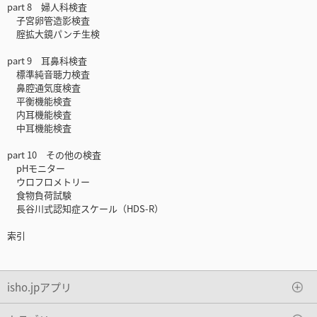
part 8 婦人科検査
子宮卵管造影検査
腟拡大鏡パンチ生検
part 9 耳鼻科検査
標準純音聴力検査
鼻腔通気度検査
平衡機能検査
内耳機能検査
中耳機能検査
part 10 その他の検査
pHモニター
ウロフロメトリー
食物負荷試験
長谷川式認知症スケール（HDS-R）
索引
isho.jpアプリ