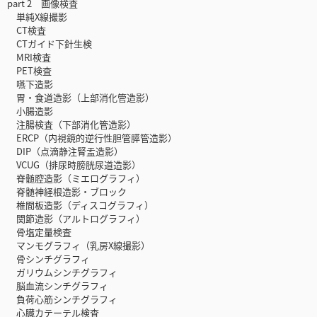
part 2 画像検査
単純X線撮影
CT検査
CTガイド下針生検
MRI検査
PET検査
嚥下造影
胃・食道造影（上部消化管造影）
小腸造影
注腸検査（下部消化管造影）
ERCP（内視鏡的逆行性胆管膵管造影）
DIP（点滴静注腎盂造影）
VCUG（排尿時膀胱尿道造影）
脊髄腔造影（ミエログラフィ）
脊髄神経根造影・ブロック
椎間板造影（ディスコグラフィ）
関節造影（アルトログラフィ）
骨塩定量検査
マンモグラフィ（乳房X線撮影）
骨シンチグラフィ
ガリウムシンチグラフィ
脳血流シンチグラフィ
負荷心筋シンチグラフィ
心臓カテーテル検査