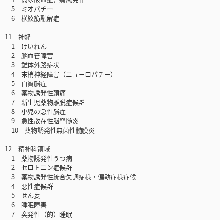
5 ミオパチー
6 横紋筋融解症
11 神経
1 けいれん
2 脳血管障害
3 錐体外路症状
4 末梢神経障害（ニューロパチー）
5 白質脳症
6 薬物誘発性頭痛
7 新生児薬物離脱症候群
8 小児の急性脳症
9 急性散在性脳脊髄炎
10 薬物誘発性無菌性髄膜炎
12 精神科領域
1 薬物誘発性うつ病
2 セロトニン症候群
3 薬物誘発性統合失調症様・偏執症様症候
4 悪性症候群
5 せん妄
6 睡眠障害
7 突発性（的）睡眠