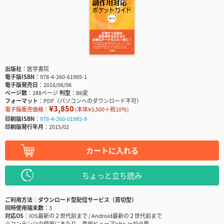
出版社
医学書院
電子版ISBN
978-4-260-61985-1
電子版発売日
2016/06/06
ページ数
288ページ
判型
B6変
フォーマット
PDF（パソコンへのダウンロード不可）
¥3,850
電子版販売価格：
(本体¥3,500＋税10％)
印刷版ISBN
978-4-260-01985-9
印刷版発行年月
2015/02
カートに入れる
ちょっと立ち読み
ご利用方法
ダウンロード型配信サービス（買切型）
同時使用端末数
3
対応OS
iOS最新の２世代前まで / Android最新の２世代前まで
※コンテンツの使用にあたり、専用ビューアisho.jpが必要