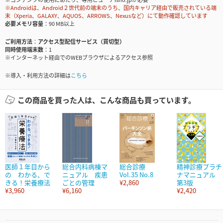
※Androidは、Android２世代前の端末のうち、国内キャリア経由で販売されている端
末（Xperia、GALAXY、AQUOS、ARROWS、Nexusなど）にて動作確認しています
必要メモリ容量
90 MB以上
ご利用方法
アクセス型配信サービス（買切型）
同時使用端末数
1
※インターネット経由でのWEBブラウザによるアクセス参照
※導入・利用方法の詳細は
こちら
この商品を買った人は、こんな商品も買っています。
医師１年目から
総合内科病棟マ
総合診療
精神診療プラチ
の わかる、で
ニュアル 疾患
Vol.35 No.8
ナマニュアル
きる！栄養療法
ごとの管理
¥2,860
第3版
¥3,960
¥6,160
¥2,420