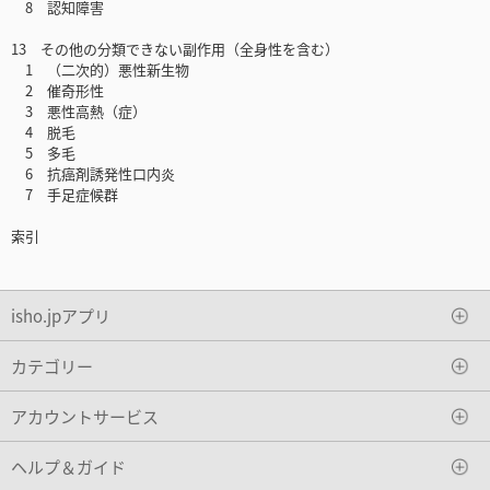
8 認知障害
13 その他の分類できない副作用（全身性を含む）
1 （二次的）悪性新生物
2 催奇形性
3 悪性高熱（症）
4 脱毛
5 多毛
6 抗癌剤誘発性口内炎
7 手足症候群
索引
isho.jpアプリ
カテゴリー
アカウントサービス
ヘルプ＆ガイド