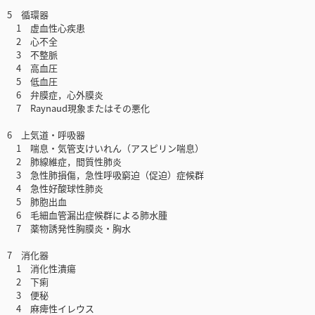
5 循環器
1 虚血性心疾患
2 心不全
3 不整脈
4 高血圧
5 低血圧
6 弁膜症，心外膜炎
7 Raynaud現象またはその悪化
6 上気道・呼吸器
1 喘息・気管支けいれん（アスピリン喘息）
2 肺線維症，間質性肺炎
3 急性肺損傷，急性呼吸窮迫（促迫）症候群
4 急性好酸球性肺炎
5 肺胞出血
6 毛細血管漏出症候群による肺水腫
7 薬物誘発性胸膜炎・胸水
7 消化器
1 消化性潰瘍
2 下痢
3 便秘
4 麻痺性イレウス