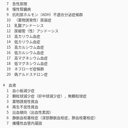
7 急性尿閉
8 慢性腎臓病
9 抗利尿ホルモン（ADH）不適合分泌症候群
10 （薬物誘発性）尿崩症
11 乳酸アシドーシス
12 尿細管（性）アシドーシス
13 高カリウム血症
14 低カリウム血症
15 高カルシウム血症
16 低カルシウム血症
17 高マグネシウム血症
18 低マグネシウム血症
19 ネフローゼ症候群
20 偽アルドステロン症
4 血液
1 血小板減少症
2 顆粒球減少症（好中球減少症），無顆粒球症
3 薬物誘発性貧血
4 再生不良性貧血
5 出血傾向（出血性素因）
6 静脈血栓塞栓症（深部静脈血栓症，肺血栓塞栓症）
7 播種性血管内凝固