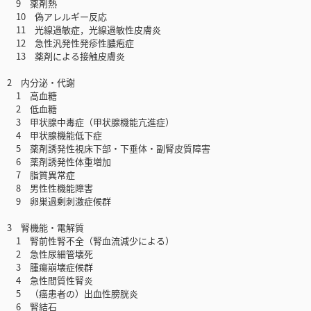
9 薬剤熱
10 偽アレルギー反応
11 光線過敏症，光線過敏性皮膚炎
12 急性汎発性発疹性膿疱症
13 薬剤による接触皮膚炎
2 内分泌・代謝
1 高血糖
2 低血糖
3 甲状腺中毒症（甲状腺機能亢進症）
4 甲状腺機能低下症
5 薬剤誘発性視床下部・下垂体・副腎皮質障害
6 薬剤誘発性体重増加
7 脂質異常症
8 男性性機能障害
9 卵巣過剰刺激症候群
3 腎機能・電解質
1 腎前性腎不全（腎血流減少による）
2 急性尿細管壊死
3 腫瘍崩壊症候群
4 急性間質性腎炎
5 （癌患者の）出血性膀胱炎
6 腎結石