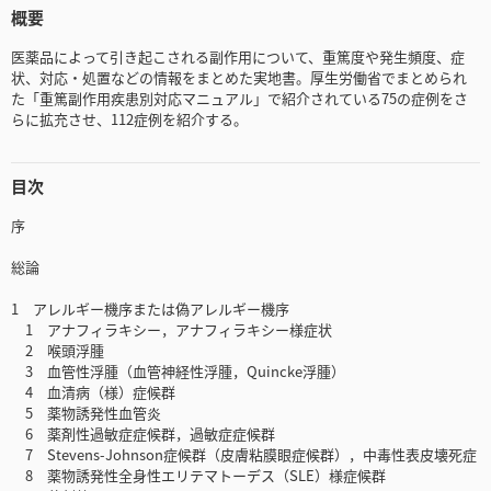
概要
医薬品によって引き起こされる副作用について、重篤度や発生頻度、症
状、対応・処置などの情報をまとめた実地書。厚生労働省でまとめられ
た「重篤副作用疾患別対応マニュアル」で紹介されている75の症例をさ
らに拡充させ、112症例を紹介する。
目次
序
総論
1 アレルギー機序または偽アレルギー機序
1 アナフィラキシー，アナフィラキシー様症状
2 喉頭浮腫
3 血管性浮腫（血管神経性浮腫，Quincke浮腫）
4 血清病（様）症候群
5 薬物誘発性血管炎
6 薬剤性過敏症症候群，過敏症症候群
7 Stevens-Johnson症候群（皮膚粘膜眼症候群），中毒性表皮壊死症
8 薬物誘発性全身性エリテマトーデス（SLE）様症候群