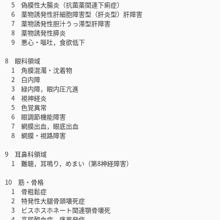
5 偽膜性大腸炎（抗菌薬関連下痢症）
6 薬物誘発性肝細胞障害型（肝炎型）肝障害
7 薬物誘発性胆汁うっ滞型肝障害
8 薬物誘発性膵炎
9 悪心・嘔吐，食欲低下
8 眼科領域
1 角膜混濁・沈着物
2 白内障
3 緑内障，眼内圧亢進
4 視神経炎
5 色覚異常
6 眼調節機能障害
7 網膜出血，眼底出血
8 網膜・視路障害
9 耳鼻科領域
1 難聴，耳鳴り，めまい（第8神経障害）
10 筋・骨格
1 骨粗鬆症
2 特発性大腿骨頭壊死症
3 ビスホスホネート関連顎骨壊死
4 高尿酸血症，痛風発作