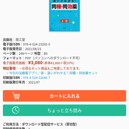
出版社
南江堂
電子版ISBN
978-4-524-23292-5
電子版発売日
2021/08/23
ページ数
248ページ
判型
B5
フォーマット
PDF（パソコンへのダウンロード不可）
¥3,080
電子版販売価格：
(本体¥2,800＋税10％)
特記事項
・お得なセット商品もご用意しております。
・
今日の治療薬アプリ／新・違いがわかる！同種・同効薬セット
印刷版ISBN
978-4-524-22646-7
印刷版発行年月
2021/07
カートに入れる
ちょっと立ち読み
ご利用方法
ダウンロード型配信サービス（買切型）
同時使用端末数
3