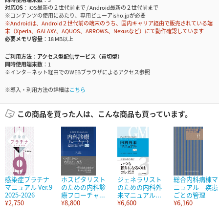
対応OS
iOS最新の２世代前まで / Android最新の２世代前まで
※コンテンツの使用にあたり、専用ビューアisho.jpが必要
※Androidは、Android２世代前の端末のうち、国内キャリア経由で販売されている端
末（Xperia、GALAXY、AQUOS、ARROWS、Nexusなど）にて動作確認しています
必要メモリ容量
18 MB以上
ご利用方法
アクセス型配信サービス（買切型）
同時使用端末数
1
※インターネット経由でのWEBブラウザによるアクセス参照
※導入・利用方法の詳細は
こちら
この商品を買った人は、こんな商品も買っています。
感染症プラチナ
ホスピタリスト
ジェネラリスト
総合内科病棟マ
マニュアル Ver.9
のための内科診
のための内科外
ニュアル 疾患
2025-2026
療フローチャ...
来マニュアル...
ごとの管理
¥2,750
¥8,800
¥6,600
¥6,160