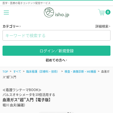
医学・医療の電子コンテンツ配信サービス
0
カテゴリー
詳細検索
ログイン／新規登録
初めての方へ
TOP
すべて
臨床看護（診療科・技術）
検査・画像診断・ME機器
血液ガ
ス“超”入門
≪看護ワンテーマBOOK≫
パルスオキシメータを10倍活用する
血液ガス“超”入門【電子版】
堀川 由夫(編著)