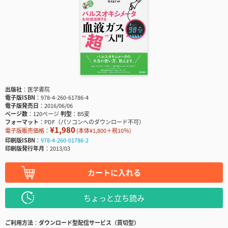
出版社
医学書院
電子版ISBN
978-4-260-61786-4
電子版発売日
2016/06/06
ページ数
120ページ
判型
B5変
フォーマット
PDF（パソコンへのダウンロード不可）
¥1,980
電子版販売価格：
(本体¥1,800＋税10％)
印刷版ISBN
978-4-260-01786-2
印刷版発行年月
2013/03
カートに入れる
ちょっと立ち読み
ご利用方法
ダウンロード型配信サービス（買切型）