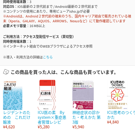
同時使用端末数
3
対応OS
iOS最新の２世代前まで / Android最新の２世代前まで
※コンテンツの使用にあたり、専用ビューアisho.jpが必要
※Androidは、Android２世代前の端末のうち、国内キャリア経由で販売されている端
末（Xperia、GALAXY、AQUOS、ARROWS、Nexusなど）にて動作確認しています
必要メモリ容量
16 MB以上
ご利用方法
アクセス型配信サービス（買切型）
同時使用端末数
1
※インターネット経由でのWEBブラウザによるアクセス参照
※導入・利用方法の詳細は
こちら
この商品を買った人は、こんな商品も買っています。
レジデントのた
ICU医の素 By
神経症状の診か
ICU思考のつく
めの これだけ
system×重症患
た・考えかた 第
かた
輸液
者管理レシピ
3版
¥4,840
¥4,620
¥5,280
¥5,940