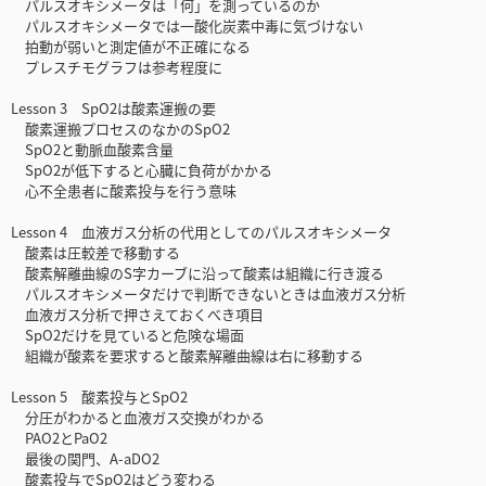
パルスオキシメータは「何」を測っているのか
パルスオキシメータでは一酸化炭素中毒に気づけない
拍動が弱いと測定値が不正確になる
プレスチモグラフは参考程度に
Lesson 3 SpO2は酸素運搬の要
酸素運搬プロセスのなかのSpO2
SpO2と動脈血酸素含量
SpO2が低下すると心臓に負荷がかかる
心不全患者に酸素投与を行う意味
Lesson 4 血液ガス分析の代用としてのパルスオキシメータ
酸素は圧較差で移動する
酸素解離曲線のS字カーブに沿って酸素は組織に行き渡る
パルスオキシメータだけで判断できないときは血液ガス分析
血液ガス分析で押さえておくべき項目
SpO2だけを見ていると危険な場面
組織が酸素を要求すると酸素解離曲線は右に移動する
Lesson 5 酸素投与とSpO2
分圧がわかると血液ガス交換がわかる
PAO2とPaO2
最後の関門、A-aDO2
酸素投与でSpO2はどう変わる