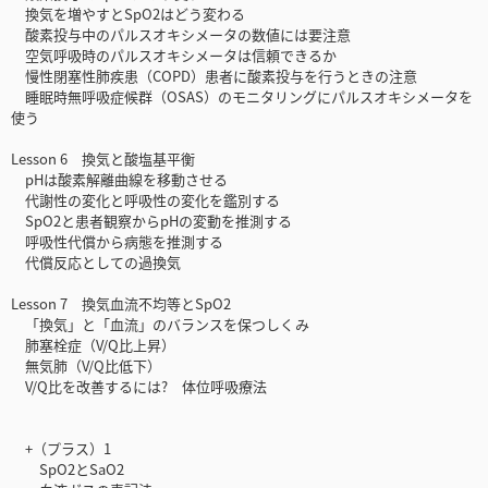
換気を増やすとSpO2はどう変わる
酸素投与中のパルスオキシメータの数値には要注意
空気呼吸時のパルスオキシメータは信頼できるか
慢性閉塞性肺疾患（COPD）患者に酸素投与を行うときの注意
睡眠時無呼吸症候群（OSAS）のモニタリングにパルスオキシメータを
使う
Lesson 6 換気と酸塩基平衡
pHは酸素解離曲線を移動させる
代謝性の変化と呼吸性の変化を鑑別する
SpO2と患者観察からpHの変動を推測する
呼吸性代償から病態を推測する
代償反応としての過換気
Lesson 7 換気血流不均等とSpO2
「換気」と「血流」のバランスを保つしくみ
肺塞栓症（V/Q比上昇）
無気肺（V/Q比低下）
V/Q比を改善するには? 体位呼吸療法
+（プラス）1
SpO2とSaO2