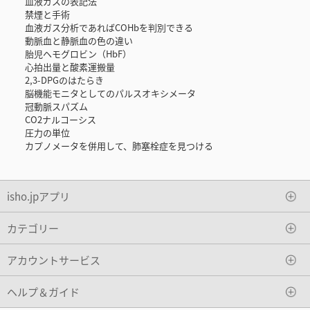
血液ガスの表記法
禁煙と手術
血液ガス分析であればCOHbを判別できる
動脈血と静脈血の色の違い
胎児ヘモグロビン（HbF）
心拍出量と酸素運搬量
2,3-DPGのはたらき
脳機能モニタとしてのパルスオキシメータ
冠動脈スパズム
CO2ナルコーシス
圧力の単位
カプノメータを併用して、肺塞栓症を見つける
isho.jpアプリ
カテゴリー
アカウントサービス
ヘルプ＆ガイド