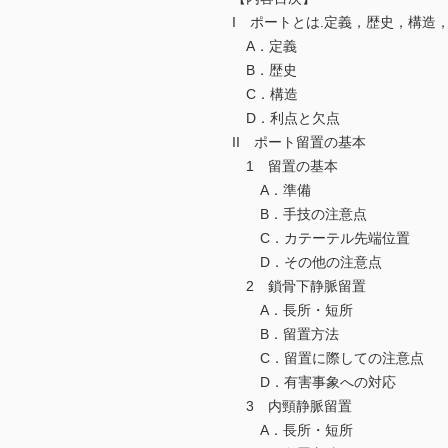
I ポートとは.定義，歴史，構造
A．定義
B．歴史
C．構造
D．利点と欠点
II ポート留置の基本
1 留置の基本
A．準備
B．手技の注意点
C．カテーテル先端位置
D．その他の注意点
2 鎖骨下静脈留置
A．長所・短所
B．留置方法
C．留置に際しての注意点
D．有害事象への対応
3 内頸静脈留置
A．長所・短所