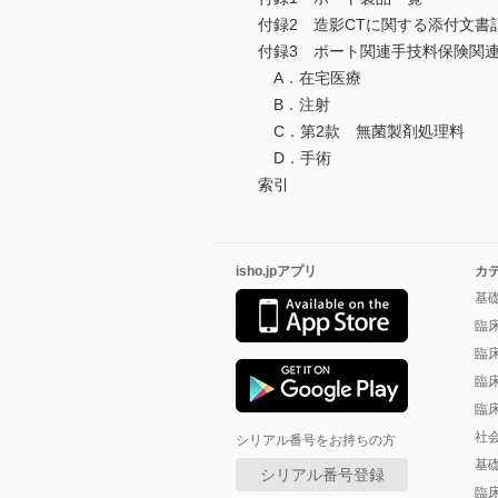
付録2 造影CTに関する添付文書
付録3 ポート関連手技料保険関
A．在宅医療
B．注射
C．第2款 無菌製剤処理料
D．手術
索引
isho.jpアプリ
カ
基
臨
臨
臨
臨
社
シリアル番号をお持ちの方
基
シリアル番号登録
臨