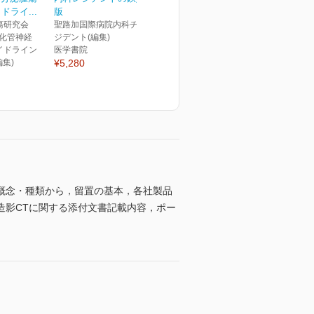
ドライ...
版
瘍研究会
聖路加国際病院内科チーフレ
消化管神経
ジデント(編集)
イドライン
医学書院
集)
¥5,280
概念・種類から，留置の基本，各社製品
造影CTに関する添付文書記載内容，ポー