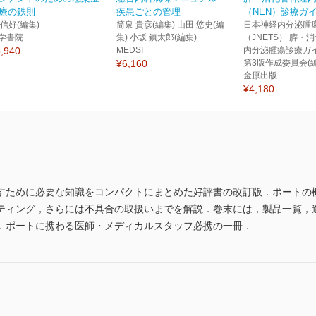
療の鉄則
疾患ごとの管理
（NEN）診療ガイ
 信好(編集)
筒泉 貴彦(編集) 山田 悠史(編
日本神経内分泌腫
学書院
集) 小坂 鎮太郎(編集)
（JNETS） 膵・
,940
MEDSI
内分泌腫瘍診療ガ
¥6,160
第3版作成委員会(編
金原出版
¥4,180
すために必要な知識をコンパクトにまとめた好評書の改訂版．ポートの
ティング，さらには不具合の取扱いまでを解説．巻末には，製品一覧，
．ポートに携わる医師・メディカルスタッフ必携の一冊．