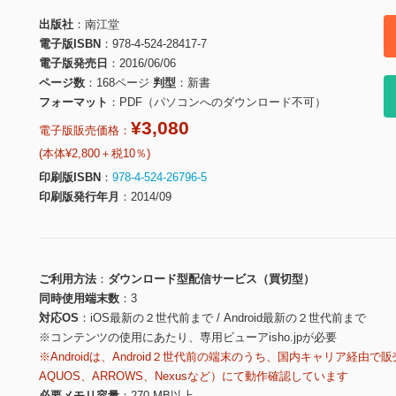
出版社
南江堂
電子版ISBN
978-4-524-28417-7
電子版発売日
2016/06/06
ページ数
168ページ
判型
新書
フォーマット
PDF（パソコンへのダウンロード不可）
¥3,080
電子版販売価格：
(本体¥2,800＋税10％)
印刷版ISBN
978-4-524-26796-5
印刷版発行年月
2014/09
ご利用方法
ダウンロード型配信サービス（買切型）
同時使用端末数
3
対応OS
iOS最新の２世代前まで / Android最新の２世代前まで
※コンテンツの使用にあたり、専用ビューアisho.jpが必要
※Androidは、Android２世代前の端末のうち、国内キャリア経由で販
AQUOS、ARROWS、Nexusなど）にて動作確認しています
必要メモリ容量
270 MB以上