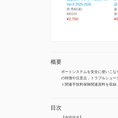
Ver.9 2025-2026
診
岡 秀昭(著)
森
MEDSI
医
¥2,750
¥5
概要
ポートシステムを安全に使いこな
の特徴や注意点，トラブルシュー
ト関連手技料保険関連資料を収録
目次
【内容目次】