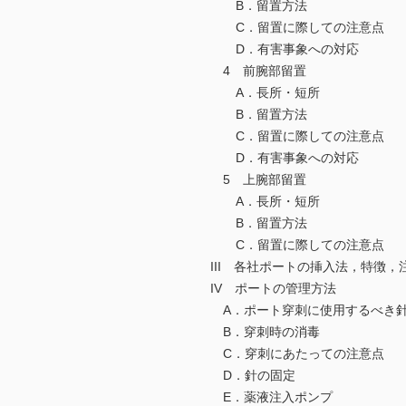
B．留置方法
C．留置に際しての注意点
D．有害事象への対応
4 前腕部留置
A．長所・短所
B．留置方法
C．留置に際しての注意点
D．有害事象への対応
5 上腕部留置
A．長所・短所
B．留置方法
C．留置に際しての注意点
III 各社ポートの挿入法，特徴，
IV ポートの管理方法
A．ポート穿刺に使用するべき
B．穿刺時の消毒
C．穿刺にあたっての注意点
D．針の固定
E．薬液注入ポンプ