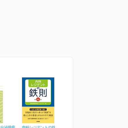
内分泌腫瘍
内科レジデントの鉄則 第4