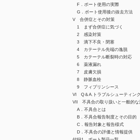
F．ポート使用の実際
G．ポート使用後の抜去方法
V 合併症とその対策
1 まず合併症に気づく
2 感染対策
3 滴下不良・閉塞
4 カテーテル先端の逸脱
5 カテーテル断裂時の対応
6 薬液漏れ
7 皮膚欠損
8 静脈血栓
9 フィブリンシース
VI Q＆A.トラブルシューティン
VII 不具合の取り扱いと一般的な
A．不具合とは
B．不具合報告制度とその目的
C．報告対象と報告様式
D．不具合の評価と情報提供
付録1 ポート製品一覧