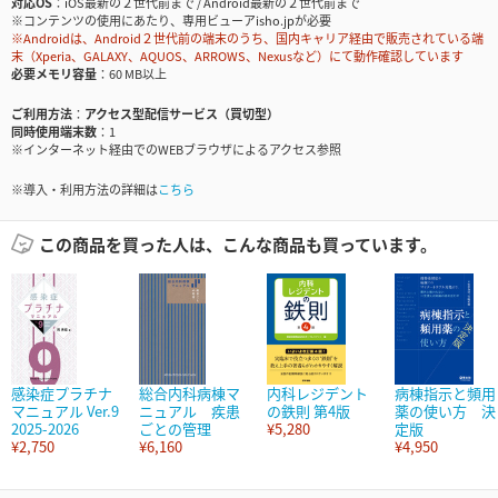
対応OS
iOS最新の２世代前まで / Android最新の２世代前まで
※コンテンツの使用にあたり、専用ビューアisho.jpが必要
※Androidは、Android２世代前の端末のうち、国内キャリア経由で販売されている端
末（Xperia、GALAXY、AQUOS、ARROWS、Nexusなど）にて動作確認しています
必要メモリ容量
60 MB以上
ご利用方法
アクセス型配信サービス（買切型）
同時使用端末数
1
※インターネット経由でのWEBブラウザによるアクセス参照
※導入・利用方法の詳細は
こちら
この商品を買った人は、こんな商品も買っています。
感染症プラチナ
総合内科病棟マ
内科レジデント
病棟指示と頻用
マニュアル Ver.9
ニュアル 疾患
の鉄則 第4版
薬の使い方 決
2025-2026
ごとの管理
¥5,280
定版
¥2,750
¥6,160
¥4,950