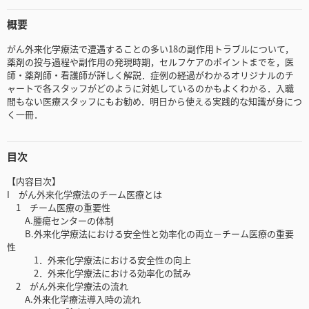
概要
がん外来化学療法で遭遇することの多い18の副作用トラブルについて，
薬剤の投与過程や副作用の発現時期，セルフケアのポイントまでを，医
師・薬剤師・看護師が詳しく解説．症例の経過がわかるオリジナルのチ
ャートで各スタッフがどのように対処しているのかもよくわかる．入職
間もない医療スタッフにもお勧め．明日から使える実践的な知識が身につ
く一冊．
目次
【内容目次】
I がん外来化学療法のチーム医療とは
1 チーム医療の重要性
A.腫瘍センターの体制
B.外来化学療法における安全性と効率化の両立－チーム医療の重要
性
1．外来化学療法における安全性の向上
2．外来化学療法における効率化の試み
2 がん外来化学療法の流れ
A.外来化学療法導入時の流れ