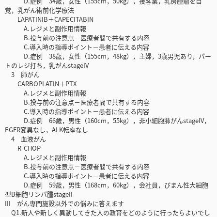
D.症例 34歳，女性（155cm，50kg），接客業，乳房腫瘤を自
覚，乳がん術前化学療法
LAPATINIB＋CAPECITABIN
A.レジメと副作用情報
B.投与前の注意点－医療者間で共有する内容
C.導入時の指導ポイント－患者に伝える内容
D.症例 38歳，女性（155cm，48kg），主婦，3歳男児あり，パー
トのレジ打ち，乳がんstageIV
3 肺がん
CARBOPLATIN＋PTX
A.レジメと副作用情報
B.投与前の注意点－医療者間で共有する内容
C.導入時の指導ポイント－患者に伝える内容
D.症例 66歳，男性（160cm，55kg），非小細胞肺がんstageIV，
EGFR変異なし，ALK転座なし
4 血液がん
R-CHOP
A.レジメと副作用情報
B.投与前の注意点－医療者間で共有する内容
C.導入時の指導ポイント－患者に伝える内容
D.症例 59歳，男性（168cm，60kg），会社員，びまん性大細胞
型B細胞リンパ腫stageII
III がん専門施設以外での悩みに答えます
Q1.新人や新しく異動してきた人の教育をどのように行ったらよいでし