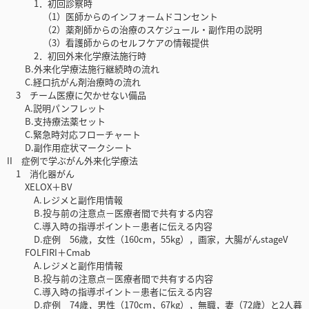
1．初回診察時
（1）医師からのインフォームドコンセント
（2）薬剤師からの治療のスケジュール・副作用の説明
（3）看護師からのセルフケアの情報提供
2．初回外来化学療法施行時
B.外来化学療法施行継続時の流れ
C.経口抗がん剤治療時の流れ
3 チーム医療に欠かせない備品
A.説明パンフレット
B.支持療法薬セット
C.緊急時対応フローチャート
D.副作用症状マークシート
II 症例で学ぶがん外来化学療法
1 消化器がん
XELOX＋BV
A.レジメと副作用情報
B.投与前の注意点－医療者間で共有する内容
C.導入時の指導ポイント－患者に伝える内容
D.症例 56歳，女性（160cm，55kg），画家，大腸がんstageV
FOLFIRI＋Cmab
A.レジメと副作用情報
B.投与前の注意点－医療者間で共有する内容
C.導入時の指導ポイント－患者に伝える内容
D.症例 74歳，男性（170cm，67kg），無職，妻（72歳）と2人暮