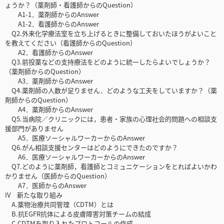
ょうか？（薬剤師・看護師からのQuestion）
A1-1．薬剤師からのAnswer
A1-2．看護師からのAnswer
Q2.外来化学療法室を立ち上げるときに整備しておいたほうがよいこと
を教えてください（看護師からのQuestion）
A2．看護師からのAnswer
Q3.前投薬などの支持療法をどのように統一したらよいでしょうか？
（薬剤師からのQuestion）
A3．薬剤師からのAnswer
Q4.薬剤師の人数が足りません．どのような工夫をしていますか？（薬
剤師からのQuestion）
A4．薬剤師からのAnswer
Q5.当病院／クリニックには，患者・家族の心理社会的問題への相談支
援部門がありません
A5．医療ソーシャルワーカーからのAnswer
Q6.がん相談支援センターはどのようにできたのですか？
A6．医療ソーシャルワーカーからのAnswer
Q7.どのように薬剤師，看護師とコミュニケーションをとればよいかわ
かりません（医師からのQuestion）
A7．医師からのAnswer
IV 新たな取り組み
A.薬物治療共同管理（CDTM）とは
B.抗EGFR抗体による皮膚障害対策チームの結成
C.CDTMを取り入れたプロトコールの作成