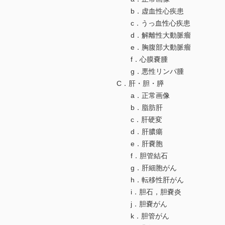
b．虚血性心疾患
c．うっ血性心疾患
d．解離性大動脈瘤
e．胸腹部大動脈瘤
f．心膜嚢腫
g．悪性リンパ腫
C．肝・胆・膵
a．正常画像
b．脂肪肝
c．肝硬変
d．肝膿瘍
e．肝嚢胞
f．胆管結石
g．肝細胞がん
h．転移性肝がん
i．胆石，胆嚢炎
j．胆嚢がん
k．胆管がん