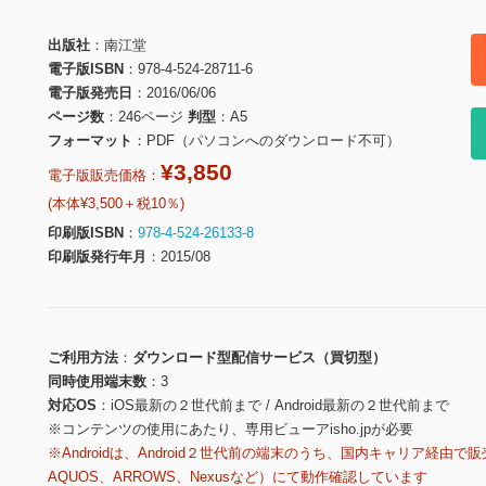
出版社
南江堂
電子版ISBN
978-4-524-28711-6
電子版発売日
2016/06/06
ページ数
246ページ
判型
A5
フォーマット
PDF（パソコンへのダウンロード不可）
¥3,850
電子版販売価格：
(本体¥3,500＋税10％)
印刷版ISBN
978-4-524-26133-8
印刷版発行年月
2015/08
ご利用方法
ダウンロード型配信サービス（買切型）
同時使用端末数
3
対応OS
iOS最新の２世代前まで / Android最新の２世代前まで
※コンテンツの使用にあたり、専用ビューアisho.jpが必要
※Androidは、Android２世代前の端末のうち、国内キャリア経由で販
AQUOS、ARROWS、Nexusなど）にて動作確認しています