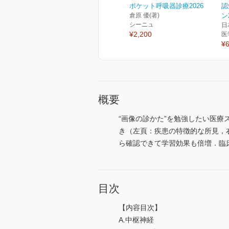
ポケット呼吸器診療2026
認
倉原 優(著)
ン
シーニュ
日
¥2,200
医
¥6
概要
“画像の診かた”を勉強したい医
き（左頁：疾患の特徴的な所見，
ら確認できて学習効果も倍増．臨
目次
【内容目次】
A.中枢神経