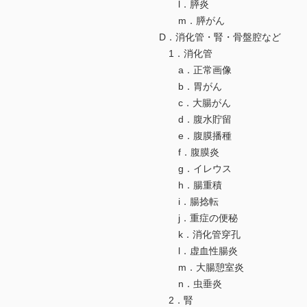
l．膵炎
m．膵がん
D．消化管・腎・骨盤腔など
1．消化管
a．正常画像
b．胃がん
c．大腸がん
d．腹水貯留
e．腹膜播種
f．腹膜炎
g．イレウス
h．腸重積
i．腸捻転
j．重症の便秘
k．消化管穿孔
l．虚血性腸炎
m．大腸憩室炎
n．虫垂炎
2．腎