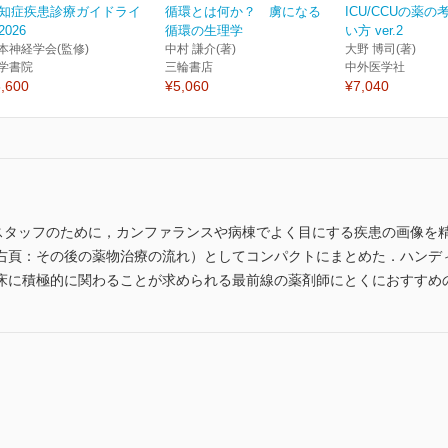
知症疾患診療ガイドライ
循環とは何か？ 虜になる
ICU/CCUの薬
2026
循環の生理学
い方 ver.2
本神経学会(監修)
中村 謙介(著)
大野 博司(著)
学書院
三輪書店
中外医学社
,600
¥5,060
¥7,040
療スタッフのために，カンファランスや病棟でよく目にする疾患の画像を
右頁：その後の薬物治療の流れ）としてコンパクトにまとめた．ハンデ
床に積極的に関わることが求められる最前線の薬剤師にとくにおすすめ