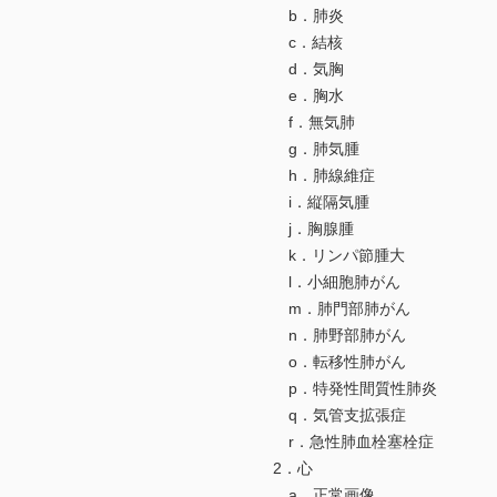
b．肺炎
c．結核
d．気胸
e．胸水
f．無気肺
g．肺気腫
h．肺線維症
i．縦隔気腫
j．胸腺腫
k．リンパ節腫大
l．小細胞肺がん
m．肺門部肺がん
n．肺野部肺がん
o．転移性肺がん
p．特発性間質性肺炎
q．気管支拡張症
r．急性肺血栓塞栓症
2．心
a．正常画像