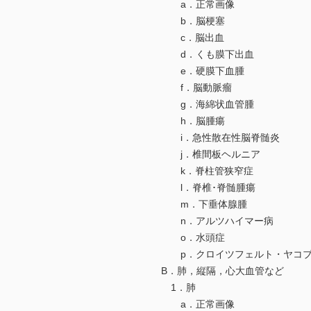
a．正常画像
b．脳梗塞
c．脳出血
d．くも膜下出血
e．硬膜下血腫
f．脳動脈瘤
g．海綿状血管腫
h．脳腫瘍
i．急性散在性脳脊髄炎
j．椎間板ヘルニア
k．脊柱管狭窄症
l．脊椎･脊髄腫瘍
m．下垂体腺腫
n．アルツハイマー病
o．水頭症
p．クロイツフェルト・ヤコ
B．肺，縦隔，心大血管など
1．肺
a．正常画像