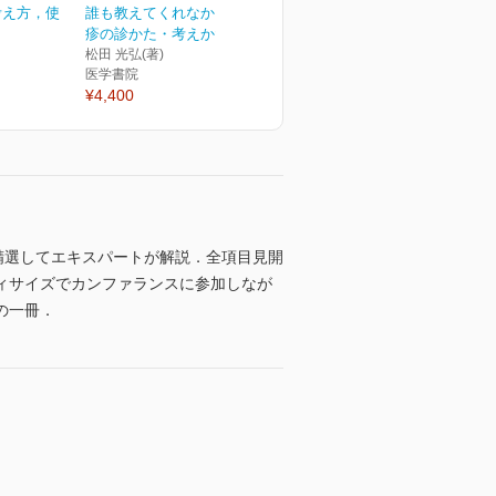
の考え方，使
誰も教えてくれなかった皮
疹の診かた・考えかた[W...
松田 光弘(著)
医学書院
¥4,400
精選してエキスパートが解説．全項目見開
ィサイズでカンファランスに参加しなが
の一冊．