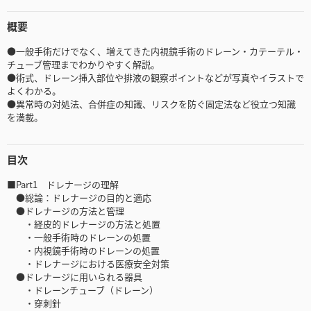
概要
●一般手術だけでなく、増えてきた内視鏡手術のドレーン・カテーテル・
チューブ管理までわかりやすく解説。
●術式、ドレーン挿入部位や排液の観察ポイントなどが写真やイラストで
よくわかる。
●異常時の対処法、合併症の知識、リスクを防ぐ固定法など役立つ知識
を満載。
目次
■Part1 ドレナージの理解
●総論：ドレナージの目的と適応
●ドレナージの方法と管理
・経皮的ドレナージの方法と処置
・一般手術時のドレーンの処置
・内視鏡手術時のドレーンの処置
・ドレナージにおける医療安全対策
●ドレナージに用いられる器具
・ドレーンチューブ（ドレーン）
・穿刺針