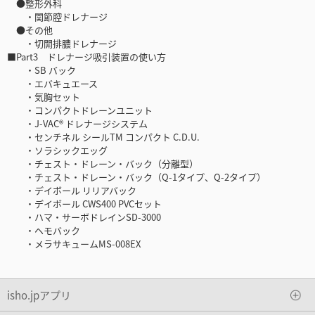
●整形外科
・関節腔ドレナージ
●その他
・切開排膿ドレナージ
■Part3 ドレナージ吸引装置の使い方
・SB バック
・エバキュエース
・気胸セット
・コンパクトドレーンユニット
・J-VAC® ドレナージシステム
・センチネル シールTM コンパクト C.D.U.
・ソラシックエッグ
・チェスト・ドレーン・バック（分離型）
・チェスト・ドレーン・バック（Q-1タイプ、Q-2タイプ）
・デイボール リリアバック
・デイボール CWS400 PVCセット
・ハマ・サーボドレインSD-3000
・ヘモバック
・メラサキュームMS-008EX
isho.jpアプリ