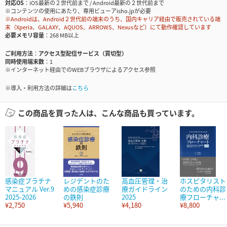
対応OS
iOS最新の２世代前まで / Android最新の２世代前まで
※コンテンツの使用にあたり、専用ビューアisho.jpが必要
※Androidは、Android２世代前の端末のうち、国内キャリア経由で販売されている端
末（Xperia、GALAXY、AQUOS、ARROWS、Nexusなど）にて動作確認しています
必要メモリ容量
268 MB以上
ご利用方法
アクセス型配信サービス（買切型）
同時使用端末数
1
※インターネット経由でのWEBブラウザによるアクセス参照
※導入・利用方法の詳細は
こちら
この商品を買った人は、こんな商品も買っています。
感染症プラチナ
レジデントのた
高血圧管理・治
ホスピタリスト
マニュアル Ver.9
めの感染症診療
療ガイドライン
のための内科診
2025-2026
の鉄則
2025
療フローチャ...
¥2,750
¥5,940
¥4,180
¥8,800