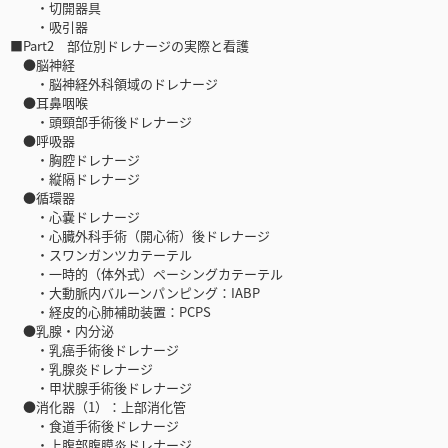
・切開器具
・吸引器
■Part2 部位別ドレナージの実際と看護
●脳神経
・脳神経外科領域のドレナージ
●耳鼻咽喉
・頭頸部手術後ドレナージ
●呼吸器
・胸腔ドレナージ
・縦隔ドレナージ
●循環器
・心嚢ドレナージ
・心臓外科手術（開心術）後ドレナージ
・スワンガンツカテーテル
・一時的（体外式）ペーシングカテーテル
・大動脈内バルーンパンピング：IABP
・経皮的心肺補助装置：PCPS
●乳腺・内分泌
・乳癌手術後ドレナージ
・乳腺炎ドレナージ
・甲状腺手術後ドレナージ
●消化器（1）：上部消化管
・食道手術後ドレナージ
・上腹部腹膜炎ドレナージ