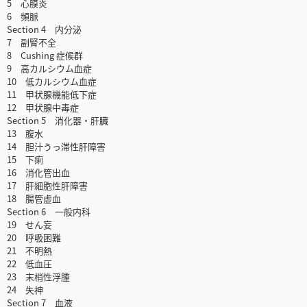
5 心膜炎
6 頻脈
Section 4 内分泌
7 副腎不全
8 Cushing 症候群
9 高カルシウム血症
10 低カルシウム血症
11 甲状腺機能低下症
12 甲状腺中毒症
Section 5 消化器・肝臓
13 腹水
14 胆汁うっ滞性肝障害
15 下痢
16 消化管出血
17 肝細胞性肝障害
18 腸管虚血
Section 6 一般内科
19 せん妄
20 呼吸困難
21 不明熱
22 低血圧
23 末梢性浮腫
24 失神
Section 7 血液