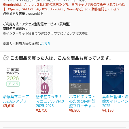
※Androidは、Android２世代前の端末のうち、国内キャリア経由で販売されている端
末（Xperia、GALAXY、AQUOS、ARROWS、Nexusなど）にて動作確認しています
必要メモリ容量
58 MB以上
ご利用方法
アクセス型配信サービス（買切型）
同時使用端末数
1
※インターネット経由でのWEBブラウザによるアクセス参照
※導入・利用方法の詳細は
こちら
この商品を買った人は、こんな商品も買っています。
治療薬マニュア
感染症プラチナ
ホスピタリスト
高血圧管理・治
ル2026 アプリ
マニュアル Ver.9
のための内科診
療ガイドライン
¥5,610
2025-2026
療フローチャ...
2025
¥2,750
¥8,800
¥4,180