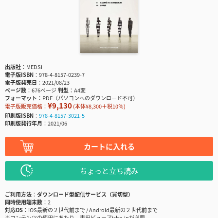
出版社
MEDSi
電子版ISBN
978-4-8157-0239-7
電子版発売日
2021/08/23
ページ数
676ページ
判型
A4変
フォーマット
PDF（パソコンへのダウンロード不可）
¥9,130
電子版販売価格：
(本体¥8,300＋税10％)
印刷版ISBN
978-4-8157-3021-5
印刷版発行年月
2021/06
カートに入れる
ちょっと立ち読み
ご利用方法
ダウンロード型配信サービス（買切型）
同時使用端末数
2
対応OS
iOS最新の２世代前まで / Android最新の２世代前まで
※コンテンツの使用にあたり、専用ビューアisho.jpが必要