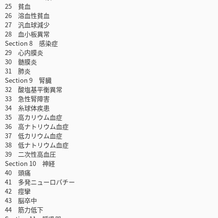
25 貧血
26 溶血性貧血
27 汎血球減少
28 血小板異常
Section 8 感染症
29 心内膜炎
30 髄膜炎
31 肺炎
Section 9 腎臓
32 酸塩基平衡異常
33 急性腎障害
34 糸球体疾患
35 高カリウム血症
36 高ナトリウム血症
37 低カリウム血症
38 低ナトリウム血症
39 二次性高血圧
Section 10 神経
40 頭痛
41 多発ニューロパチー
42 痙攣
43 脳卒中
44 筋力低下