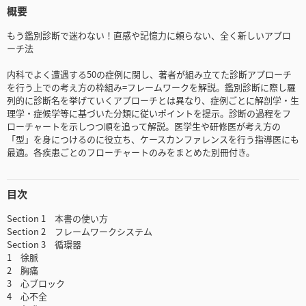
概要
もう鑑別診断で迷わない！直感や記憶力に頼らない、全く新しいアプロ
ーチ法
内科でよく遭遇する50の症例に関し、著者が組み立てた診断アプローチ
を行う上での考え方の枠組み=フレームワークを解説。鑑別診断に際し羅
列的に診断名を挙げていくアプローチとは異なり、症例ごとに解剖学・生
理学・症候学等に基づいた分類に従いポイントを提示。診断の過程をフ
ローチャートを示しつつ順を追って解説。医学生や研修医が考え方の
「型」を身につけるのに役立ち、ケースカンファレンスを行う指導医にも
最適。各疾患ごとのフローチャートのみをまとめた別冊付き。
目次
Section 1 本書の使い方
Section 2 フレームワークシステム
Section 3 循環器
1 徐脈
2 胸痛
3 心ブロック
4 心不全