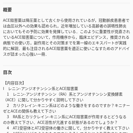
概要
ACE阻害薬は降圧薬として古くから使用されているが，冠動脈疾患患者で
は血圧以外への効果も認められ，近年増加している高齢者の誤嚥性肺炎
においてもその予防に効果を発揮している．このように重要性が見直され
ているACE阻害薬について，作用機序から，臨床エビデンス，推奨される
病態での使い方，副作用とその対策までを第一線のエキスパートが実践
的に解説．最も注目されるACE阻害薬を適正に使いこなすためのアドバイ
スが詰まった心強い一冊．
目次
【内容目次】
I レニン-アンジオテンシン系とACE阻害薬
1 レニン-アンジオテンシン（RA）系とアンジオテンシン変換酵素
（ACE）に関して分かりやすく説明して下さい
2 カリクレイン-キニン系はどのような働きをするのですか？キニナー
ゼとACEの関係も教えて下さい
3 RA系とカリクレイン-キニン系にACE阻害薬が作用するとどうなる
のか教えて下さい．ACE活性が亢進する状態があるのでしょうか？
4 AT1受容体とAT2受容体の働きに関して，分かりやすく教えて下さい