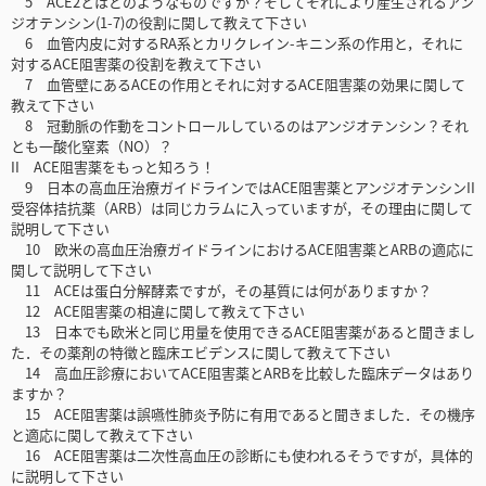
5 ACE2とはどのようなものですか？そしてそれにより産生されるアン
ジオテンシン(1-7)の役割に関して教えて下さい
6 血管内皮に対するRA系とカリクレイン-キニン系の作用と，それに
対するACE阻害薬の役割を教えて下さい
7 血管壁にあるACEの作用とそれに対するACE阻害薬の効果に関して
教えて下さい
8 冠動脈の作動をコントロールしているのはアンジオテンシン？それ
とも一酸化窒素（NO）？
II ACE阻害薬をもっと知ろう！
9 日本の高血圧治療ガイドラインではACE阻害薬とアンジオテンシンII
受容体拮抗薬（ARB）は同じカラムに入っていますが，その理由に関して
説明して下さい
10 欧米の高血圧治療ガイドラインにおけるACE阻害薬とARBの適応に
関して説明して下さい
11 ACEは蛋白分解酵素ですが，その基質には何がありますか？
12 ACE阻害薬の相違に関して教えて下さい
13 日本でも欧米と同じ用量を使用できるACE阻害薬があると聞きまし
た．その薬剤の特徴と臨床エビデンスに関して教えて下さい
14 高血圧診療においてACE阻害薬とARBを比較した臨床データはあり
ますか？
15 ACE阻害薬は誤嚥性肺炎予防に有用であると聞きました．その機序
と適応に関して教えて下さい
16 ACE阻害薬は二次性高血圧の診断にも使われるそうですが，具体的
に説明して下さい