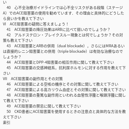
い
40 心不全治療ガイドラインでは心不全リスクがある段階（ステージ
A）でのACE阻害薬の使用を勧めています．その理由と具体的にどうした
ら良いかを教えて下さい
VI ACE阻害薬の疑問に答えましょう！
41 ACE阻害薬の降圧効果はARBに比べて弱いのでしょうか？
42 アルドステロン・ブレイクスルー現象とは何でしょうか？その対
策も教えて下さい
43 ACE阻害薬とARBの併用（dual blockade），さらにはMRAあるい
は直接的レニン阻害薬との併用（triple blockade）は有効な治療なので
しょうか？
44 ACE阻害薬とDPP-4阻害薬の相互作用に関して教えて下さい
45 ACE阻害薬の交感神経系，抗利尿ホルモンに対する作用を教えて下
さい
VII ACE阻害薬の副作用とその対策
46 ACE阻害薬による空咳の機序とその対策に関して教えて下さい
47 ACE阻害薬による高カリウム血症とその対策に関して教えて下さい
48 ACE阻害薬の重篤な副作用といわれる血管性浮腫と喉頭浮腫に関し
て教えて下さい
49 ACE阻害薬の禁忌に関して教えて下さい
50 CKD患者にACE阻害薬を使用するときの注意点と具体的な方法を教
えて下さい
索引