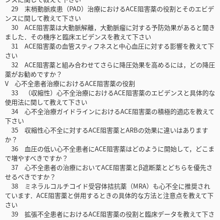
29 末梢動脈疾患（PAD）治療におけるACE阻害薬の役割とそのエビデ
ンスに関して教えて下さい
30 ACE阻害薬は大動脈解離，大動脈瘤に対する予防効果があると聞き
ました．その機序と臨床エビデンスを教えて下さい
31 ACE阻害薬の血管スティフネスと中心血圧に対する影響を教えて下
さい
32 ACE阻害薬と組み合わせてさらに降圧効果を高めるには，どの降圧
薬がお勧めですか？
V 心不全患者治療におけるACE阻害薬の役割
33 （収縮性）心不全治療におけるACE阻害薬のエビデンスと具体的な
使用法に関して教えて下さい
34 心不全治療ガイドラインにおけるACE阻害薬の積極的適応を教えて
下さい
35 収縮性心不全に対するACE阻害薬とARBの効果に違いはあります
か？
36 血圧の低い心不全患者にACE阻害薬はどのように開始して，どこま
で増やすべきですか？
37 心不全患者の治療においてACE阻害薬とβ遮断薬とどちらを優先さ
せるべきですか？
38 ミネラルコルチコイド受容体拮抗薬（MRA）も心不全に推奨され
ています．ACE阻害薬と併用するときの具体的な方法と注意点を教えて下
さい
39 拡張不全患者におけるACE阻害薬の役割と臨床データを教えて下さ