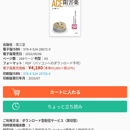
出版社
南江堂
電子版ISBN
978-4-524-28672-0
電子版発売日
2016/06/06
ページ数
264ページ
判型
A5
フォーマット
PDF（パソコンへのダウンロード不可）
¥4,180
電子版販売価格：
(本体¥3,800＋税10％)
印刷版ISBN
978-4-524-25725-6
印刷版発行年月
2015/07
カートに入れる
ちょっと立ち読み
ご利用方法
ダウンロード型配信サービス（買切型）
同時使用端末数
3
対応OS
iOS最新の２世代前まで / Android最新の２世代前まで