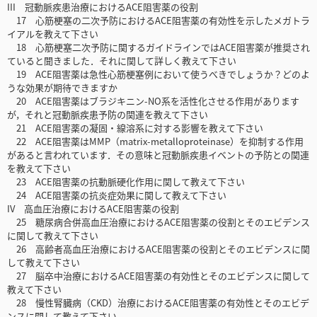
III 冠動脈疾患治療におけるACE阻害薬の役割
17 心筋梗塞の二次予防におけるACE阻害薬の有効性を示したメガトラ
イアルを教えて下さい
18 心筋梗塞二次予防に関するガイドラインではACE阻害薬が推奨され
ていると聞きました．それに関して詳しく教えて下さい
19 ACE阻害薬は急性心筋梗塞例において使うべきでしょうか？どのよ
うな効果が期待できますか
20 ACE阻害薬はブラジキニン-NO系を活性化させる作用があります
が，それと冠動脈疾患予防の関連を教えて下さい
21 ACE阻害薬の凝固・線溶系に対する影響を教えて下さい
22 ACE阻害薬はMMP（matrix-metalloproteinase）を抑制する作用
があると言われています．その意味と冠動脈疾患イベントの予防との関連
を教えて下さい
23 ACE阻害薬の抗動脈硬化作用に関して教えて下さい
24 ACE阻害薬の抗炎症効果に関して教えて下さい
IV 高血圧治療におけるACE阻害薬の役割
25 糖尿病合併高血圧治療におけるACE阻害薬の役割とそのエビデンス
に関して教えて下さい
26 高齢者高血圧治療におけるACE阻害薬の役割とそのエビデンスに関
して教えて下さい
27 脳卒中治療におけるACE阻害薬の有効性とそのエビデンスに関して
教えて下さい
28 慢性腎臓病（CKD）治療におけるACE阻害薬の有効性とそのエビデ
ンスに関して教えて下さい