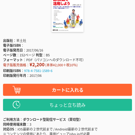
出版社
羊土社
電子版ISBN
電子版発売日
2017/06/16
ページ数
152ページ
判型
B5
フォーマット
PDF（パソコンへのダウンロード不可）
¥2,200
電子版販売価格：
(本体¥2,000＋税10％)
印刷版ISBN
978-4-7581-1589-6
印刷版発行年月
2017/06
カートに入れる
ちょっと立ち読み
ご利用方法
ダウンロード型配信サービス（買切型）
同時使用端末数
3
対応OS
iOS最新の２世代前まで / Android最新の２世代前まで
※コンテンツの使用にあたり、専用ビューアisho.jpが必要