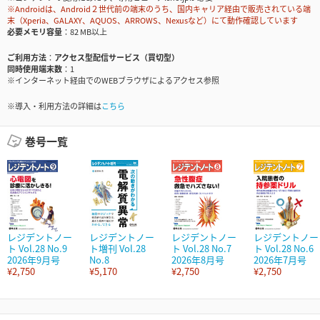
※Androidは、Android２世代前の端末のうち、国内キャリア経由で販売されている端
末（Xperia、GALAXY、AQUOS、ARROWS、Nexusなど）にて動作確認しています
必要メモリ容量
82 MB以上
ご利用方法
アクセス型配信サービス（買切型）
同時使用端末数
1
※インターネット経由でのWEBブラウザによるアクセス参照
※導入・利用方法の詳細は
こちら
巻号一覧
レジデントノー
レジデントノー
レジデントノー
レジデントノー
ト Vol.28 No.9
ト増刊 Vol.28
ト Vol.28 No.7
ト Vol.28 No.6
2026年9月号
No.8
2026年8月号
2026年7月号
¥2,750
¥5,170
¥2,750
¥2,750