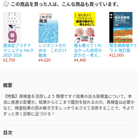
この商品を買った人は、こんな商品も買っています。
感染症プラチナ
レジデントのた
誰も教えてくれ
腎生検病理アト
マニュアル Ver.9
めの これだけ
なかった皮疹の
ラス 改訂版
2025-2026
輸液
診かた・考え...
¥11,000
¥2,750
¥4,620
¥4,400
概要
【特集】尿検査を活用しよう 簡便ですぐ結果の出る尿検査について，本
当に疾患の影響か，結果からどこまで鑑別を絞れるのか，再検査は必要か
など，検査結果の読み解き方をしっかりおさえて活用することで，今より
ずっと早く診断に近づける！
目次