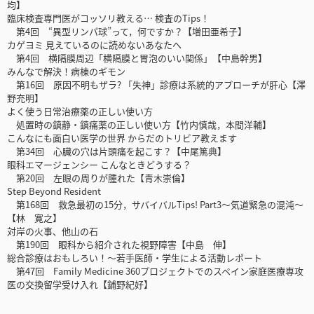
均】
臨床検査専門医がコッソリ教える… 検査のTips！
第4回 “異型リンパ球”って，何ですか？【増田亜希子】
カゲヨミ 見えているのに読めないあなたへ
第4回 横隔膜周辺「横隔膜と胃泡のいい関係」【中島幹男】
みんなで解決！病棟のギモン
第16回 原因不明もザラ? 「失神」診療は系統的アプローチが肝心【澤
野充明】
よく使う日常治療薬の正しい使い方
処置時の鎮静・鎮痛薬の正しい使い方【竹内慎哉，本間洋輔】
こんなにも面白い医学の世界 からだのトリビア教えます
第34回 心臓の穴は片頭痛を起こす？【中尾篤典】
眼科エマージェンシー こんなときどうする？
第20回 左眼の周りが腫れた【青木崇倫】
Step Beyond Resident
第168回 救急最初の15分，サバイバルTips! Part3〜気道緊急の混沌〜
【林 寛之】
対岸の火事、他山の石
第190回 眼科から紹介された視野障害【中島 伸】
総合診療はおもしろい！〜若手医師・学生による活動レポート
第47回 Family Medicine 360プロジェクトでのスペイン家庭医療専攻
医の交換留学受け入れ【鋪野紀好】