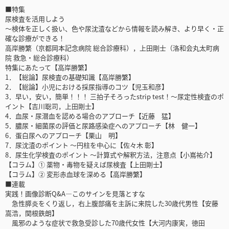
■特集
尿検査を活用しよう
〜検体を正しく扱い、色や尿沈渣などから情報を読み解き、より早く・正
確な診療ができる！
高岸勝繁（京都岡本記念病院 総合診療科），上田剛士（洛和会丸太町病
院 救急・総合診療科）
特集にあたって【高岸勝繁】
1．【総論】尿検査の基礎知識【高岸勝繁】
2．【総論】小児における採尿指導のコツ【児玉和彦】
3．早い，安い，簡単！！！ 三拍子そろったstrip test！〜尿定性検査のポ
イント【吉川聡司，上田剛士】
4．血尿・尿潜血を認める場合のアプローチ【近藤 猛】
5．膿尿・細菌尿の評価と尿路感染症へのアプローチ【林 健一】
6．蛋白尿へのアプローチ【栗山 明】
7．尿沈渣のポイント ～円柱を中心に【佐々木 彰】
8．尿生化学検査のポイント ～計算式や解釈方法，注意点【小嶌祐介】
【コラム】① 薬物・毒物を疑えば尿検査【上田剛士】
【コラム】② 変形赤血球を深める【高岸勝繁】
■連載
実践！画像診断Q&A―このサインを見落とすな
急性膵炎をくり返し，右上腹部痛を主訴に来院した30歳代男性【安藤
嵩浩，関根鉄朗】
風邪のような症状で救急受診した70歳代女性【大河内康実，徳田