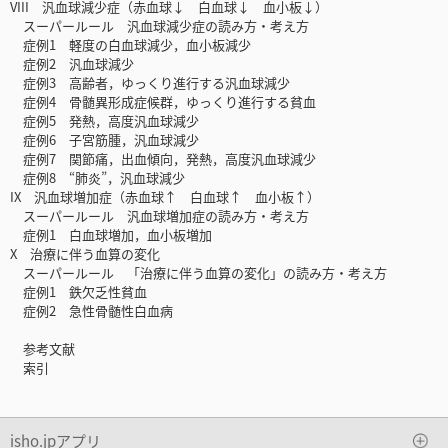
VIII 汎血球減少症（赤血球↓ 白血球↓ 血小板↓）
スーパールール 汎血球減少症の読み方・考え方
症例1 軽度の白血球減少，血小板減少
症例2 汎血球減少
症例3 高齢者，ゆっくり進行する汎血球減少
症例4 骨髄異形成症候群，ゆっくり進行する貧血
症例5 発熱，高度汎血球減少
症例6 子宮筋腫，汎血球減少
症例7 関節痛，出血傾向，発熱，高度汎血球減少
症例8 “肺炎”，汎血球減少
IX 汎血球増加症（赤血球↑ 白血球↑ 血小板↑）
スーパールール 汎血球増加症の読み方・考え方
症例1 白血球増加，血小板増加
X 治療に伴う血算の変化
スーパールール 「治療に伴う血算の変化」の読み方・考え方
症例1 鉄欠乏性貧血
症例2 急性骨髄性白血病
参考文献
索引
isho.jpアプリ