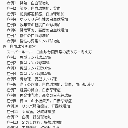
症例1 発熱，白血球増加
症例2 肺炎，白血球増加，貧血
症例3 前胸部違和感，白血球増加
症例4 ゆっくり進行性の白血球増加
症例5 数年来の軽度白血球増加
症例6 腎盂腎炎，高度の白血球増加
症例7 慢性の白血球増加
症例8 慢性の異常リンパ球増加
IV 白血球分画異常
スーパールール 白血球分画異常の読み方・考え方
症例1 異型リンパ球1.5％
症例2 異型リンパ球38％
症例3 異型リンパ球9.0％
症例4 異型リンパ球0.5％
症例5 骨髄球，異型リンパ球
症例6 高度の疼痛，白血球増加，貧血，血小板減少
症例7 軽度の貧血，白赤芽球症
症例8 再発性乳癌，高度の白赤芽球症
症例9 貧血，血小板減少，白赤芽球症
症例10 リンパ腫治療後，好酸球増加
症例11 咽頭痛，好酸球増加
症例12 血痰，好酸球増加
症例13 足のしびれ，好酸球増加
症例14 下腿浮腫，好酸球増加