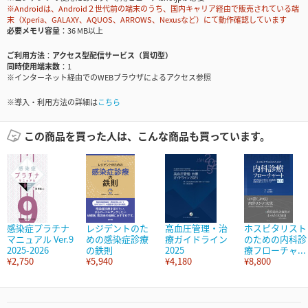
※Androidは、Android２世代前の端末のうち、国内キャリア経由で販売されている端
末（Xperia、GALAXY、AQUOS、ARROWS、Nexusなど）にて動作確認しています
必要メモリ容量
36 MB以上
ご利用方法
アクセス型配信サービス（買切型）
同時使用端末数
1
※インターネット経由でのWEBブラウザによるアクセス参照
※導入・利用方法の詳細は
こちら
この商品を買った人は、こんな商品も買っています。
感染症プラチナ
レジデントのた
高血圧管理・治
ホスピタリスト
マニュアル Ver.9
めの感染症診療
療ガイドライン
のための内科診
2025-2026
の鉄則
2025
療フローチャ...
¥2,750
¥5,940
¥4,180
¥8,800