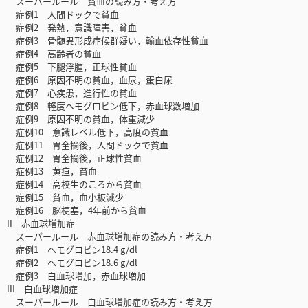
スーパールール 貧血の読み方・考え方
症例1 人間ドックで貧血
症例2 発熱，意識障害，貧血
症例3 骨髄異形成症候群疑い，輸血依存性貧血
症例4 高齢者の貧血
症例5 下腿浮腫，正球性貧血
症例6 原因不明の貧血，血尿，蛋白尿
症例7 心疾患，進行性の貧血
症例8 軽度ヘモグロビン低下，赤血球数増加
症例9 原因不明の貧血，体重減少
症例10 意識レベル低下，高度の貧血
症例11 胃全摘後，人間ドックで貧血
症例12 胃全摘後，正球性貧血
症例13 黄疸，貧血
症例14 高校生のころから貧血
症例15 貧血，血小板減少
症例16 脳梗塞，4年前から貧血
II 赤血球増加症
スーパールール 赤血球増加症の読み方・考え方
症例1 ヘモグロビン18.4 g/dl
症例2 ヘモグロビン18.6 g/dl
症例3 白血球増加，赤血球増加
III 白血球増加症
スーパールール 白血球増加症の読み方・考え方