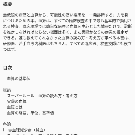
概要
最低限の病歴と血算から、可能性の高い疾患を「一発診断する」力を身
につけるための本。血算は、すべての臨床検査の中で最も基本的で頻用さ
れる検査。臨床現場では簡単な病歴と血算を中心とした情報だけで、診断
を推定しなければならない場面は多く、また実際かなりの疾患の推定が
できる。誰も教えてくれなかった血算の読み方・考え方が学べる本書は、
研修医、若手血液内科医はもちろん、すべての臨床医、検査技師にも役立
つはず。
目次
血算の基準値
総論
スーパールール 血算の読み方・考え方
実際の血算
血算とは
血算の略語，単位，基準値
各論
I 赤血球減少症（貧血）