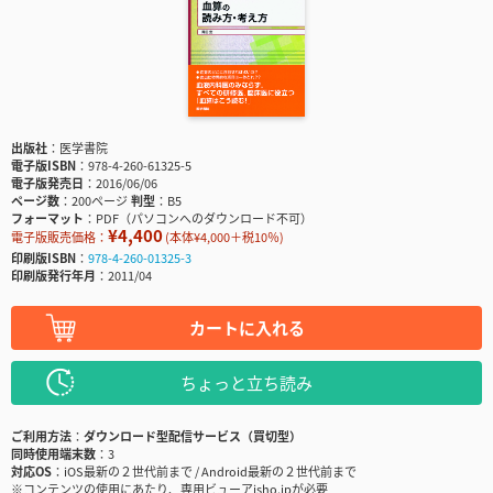
出版社
医学書院
電子版ISBN
978-4-260-61325-5
電子版発売日
2016/06/06
ページ数
200ページ
判型
B5
フォーマット
PDF（パソコンへのダウンロード不可）
¥4,400
電子版販売価格：
(本体¥4,000＋税10％)
印刷版ISBN
978-4-260-01325-3
印刷版発行年月
2011/04
カートに入れる
ちょっと立ち読み
ご利用方法
ダウンロード型配信サービス（買切型）
同時使用端末数
3
対応OS
iOS最新の２世代前まで / Android最新の２世代前まで
※コンテンツの使用にあたり、専用ビューアisho.jpが必要