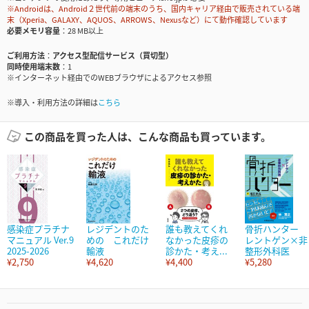
※Androidは、Android２世代前の端末のうち、国内キャリア経由で販売されている端
末（Xperia、GALAXY、AQUOS、ARROWS、Nexusなど）にて動作確認しています
必要メモリ容量
28 MB以上
ご利用方法
アクセス型配信サービス（買切型）
同時使用端末数
1
※インターネット経由でのWEBブラウザによるアクセス参照
※導入・利用方法の詳細は
こちら
この商品を買った人は、こんな商品も買っています。
感染症プラチナ
レジデントのた
誰も教えてくれ
骨折ハンター
マニュアル Ver.9
めの これだけ
なかった皮疹の
レントゲン×非
2025-2026
輸液
診かた・考え...
整形外科医
¥2,750
¥4,620
¥4,400
¥5,280