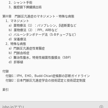
2．シャント手術
3．腹腔鏡下脾臓摘出術
第III章 門脈圧亢進症のマネジメント・特殊な病態
1．マネジメント
a）薬物療法（1）：バソプレシン，β遮断薬など
b）薬物療法（2）：PPI，ARBなど
c）バルーンタンポナーデ法（S-Bチューブなど）
d）栄養療法
2．特殊な病態
a）門脈圧亢進症性胃腸症
b）門脈血栓症
c）難治性腹水，特発性細菌性腹膜炎（SBP）
d）肝移植
付録
付録1：IPH，EHO，Budd-Chiari症候群の診断ガイドライン
付録2：日本門脈圧亢進症学会の技術認定と技術認定制度
索引
isho.jpアプリ