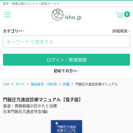
医学・医療の電子コンテンツ配信サービス
0
カテゴリー
詳細検索
ログイン／新規登録
初めての方へ
TOP
すべて
臨床医学・内科系
肝臓
門脈圧亢進症診療マニュアル
門脈圧亢進症診療マニュアル【電子版】
食道・胃静脈瘤の診かたと治療
日本門脈圧亢進症学会(編)