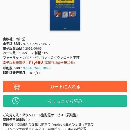
出版社
南江堂
電子版ISBN
978-4-524-25447-7
電子版発売日
2016/06/06
ページ数
190ページ
判型
B5
フォーマット
PDF（パソコンへのダウンロード不可）
¥7,480
電子版販売価格：
(本体¥6,800＋税10％)
印刷版ISBN
978-4-524-25706-5
印刷版発行年月
2015/11
カートに入れる
ちょっと立ち読み
ご利用方法
ダウンロード型配信サービス（買切型）
同時使用端末数
3
対応OS
iOS最新の２世代前まで / Android最新の２世代前まで
※コンテンツの使用にあたり、専用ビューアisho.jpが必要