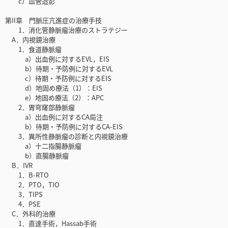
c）血管造影
第II章 門脈圧亢進症の治療手技
1．消化管静脈瘤治療のストラテジー
A．内視鏡治療
1．食道静脈瘤
a）出血例に対するEVL，EIS
b）待期・予防例に対するEVL
c）待期・予防例に対するEIS
d）地固め療法（1）：EIS
e）地固め療法（2）：APC
2．胃穹窿部静脈瘤
a）出血例に対するCA局注
b）待期・予防例に対するCA-EIS
3．異所性静脈瘤の診断と内視鏡治療
a）十二指腸静脈瘤
b）直腸静脈瘤
B．IVR
1．B-RTO
2．PTO，TIO
3．TIPS
4．PSE
C．外科的治療
1．直達手術，Hassab手術