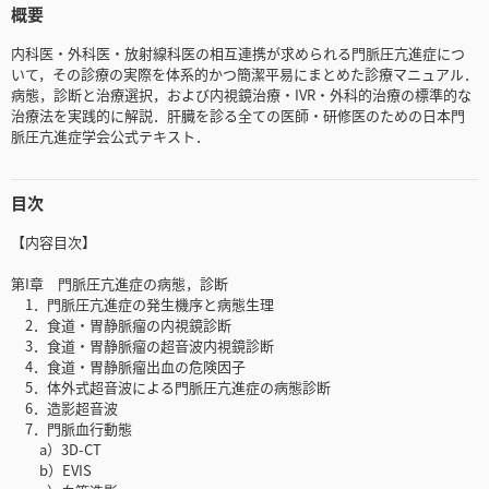
概要
内科医・外科医・放射線科医の相互連携が求められる門脈圧亢進症につ
いて，その診療の実際を体系的かつ簡潔平易にまとめた診療マニュアル．
病態，診断と治療選択，および内視鏡治療・IVR・外科的治療の標準的な
治療法を実践的に解説．肝臓を診る全ての医師・研修医のための日本門
脈圧亢進症学会公式テキスト．
目次
【内容目次】
第I章 門脈圧亢進症の病態，診断
1．門脈圧亢進症の発生機序と病態生理
2．食道・胃静脈瘤の内視鏡診断
3．食道・胃静脈瘤の超音波内視鏡診断
4．食道・胃静脈瘤出血の危険因子
5．体外式超音波による門脈圧亢進症の病態診断
6．造影超音波
7．門脈血行動態
a）3D-CT
b）EVIS