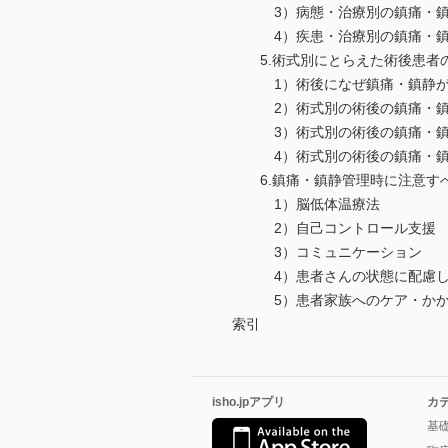
3）病態・治療別の鎮痛・鎮静
4）疾患・治療別の鎮痛・鎮静
5.術式別にとらえた術後患者
1）術後になぜ鎮痛・鎮静が
2）術式別の術後の鎮痛・鎮静
3）術式別の術後の鎮痛・鎮静
4）術式別の術後の鎮痛・鎮静
6.鎮痛・鎮静管理時に注意す
1）脳低体温療法
2）自己コントロール支援
3）コミュニケーション
4）患者さんの状態に配慮し
5）患者家族へのケア・かか
索引
isho.jpアプリ
カ
基