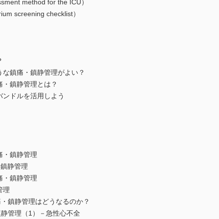
nt method for the ICU）
m screening checklist）
？
うな鎮痛・鎮静管理がよい？
痛・鎮静管理とは？
Eバンドルを活用しよう
痛・鎮静管理
・鎮静管理
痛・鎮静管理
管理
鎮静管理はどうなるのか？
管理（1）－急性心不全