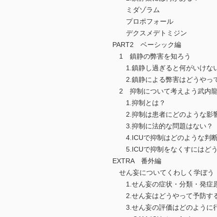
ミダゾラム
プロポフォール
デクスメデトミジン
PART2 ベーシック編
1 鎮静の弊害を知ろう
1.鎮静し過ぎると何がいけな
2.鎮静による弊害はどうやっ
2 抑制について考えよう武内
1.抑制とは？
2.抑制は患者にどのような影
3.抑制に法的な問題はない？
4.ICUで抑制はどのような判
5.ICUで抑制をなくすにはど
EXTRA 番外編
せん妄についてくわしく学ぼう
1.せん妄の症状・分類・発症
2.せん妄はどうやって予防す
3.せん妄の評価はどのように