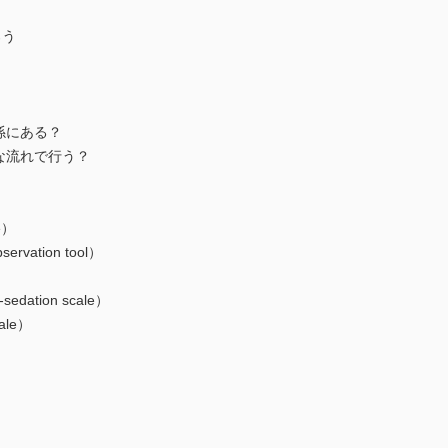
ろう
係にある？
な流れで行う？
e）
ervation tool）
edation scale）
ale）