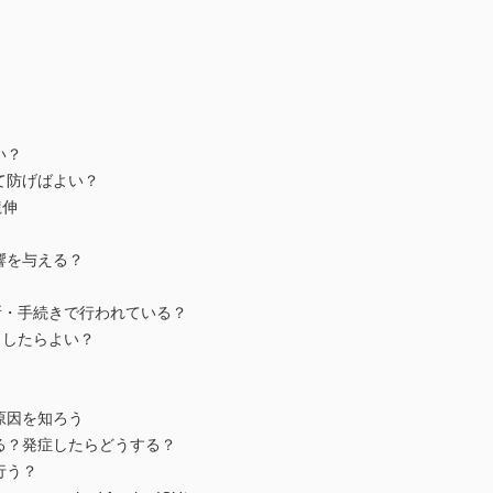
い？
て防げばよい？
龍伸
響を与える？
断・手続きで行われている？
うしたらよい？
原因を知ろう
る？発症したらどうする？
行う？