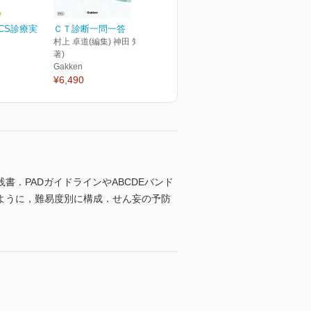
ICS診療実
ＣＴ診断一問一答
村上 卓道(編集) 神田 知紀(編
著)
Gakken
¥6,490
．PADガイドラインやABCDEバンド
ように，難易度別に構成．せん妄の予防