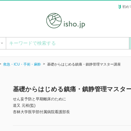
初め
ー
救急・ICU・手術・麻酔
基礎からはじめる鎮痛・鎮静管理マスター講座
基礎からはじめる鎮痛・鎮静管理マスタ
せん妄予防と早期離床のために
道又 元裕(監)
杏林大学医学部付属病院看護部長