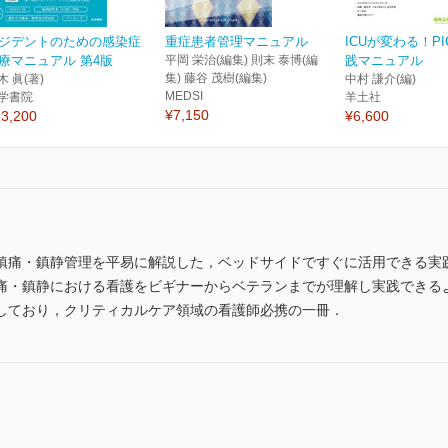
ジデントのための感染症
重症患者管理マニュアル
ICUが変わる！P
療マニュアル 第4版
平岡 栄治(編集) 則末 泰博(編
践マニュアル
集) 藤谷 茂樹(編集)
木 眞(著)
中村 謙介(編)
MEDSI
学書院
羊土社
¥7,150
3,200
¥6,600
痛・鎮静管理を平易に解説した，ベッドサイドですぐに活用できる実践書
痛・鎮静における看護をビギナーからベテランまでが理解し実践できる
しており，クリティカルケア領域の看護師必携の一冊．