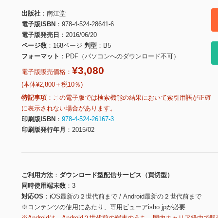
出版社
南江堂
電子版ISBN
978-4-524-28641-6
電子版発売日
2016/06/20
ページ数
168ページ
判型
B5
フォーマット
PDF（パソコンへのダウンロード不可）
¥3,080
電子版販売価格：
(本体¥2,800＋税10％)
特記事項
この電子版では検索機能の結果において索引用語が正確
に表示されない場合があります。
印刷版ISBN
978-4-524-26167-3
印刷版発行年月
2015/02
ご利用方法
ダウンロード型配信サービス（買切型）
同時使用端末数
3
対応OS
iOS最新の２世代前まで / Android最新の２世代前まで
※コンテンツの使用にあたり、専用ビューアisho.jpが必要
※Androidは、Android２世代前の端末のうち、国内キャリア経由で販