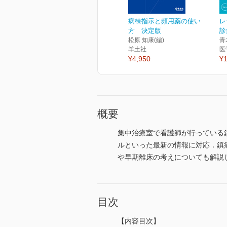
病棟指示と頻用薬の使い
レ
方 決定版
診
松原 知康(編)
青
羊土社
医
¥4,950
¥1
概要
集中治療室で看護師が行っている鎮
ルといった最新の情報に対応．鎮
や早期離床の考えについても解説
目次
【内容目次】