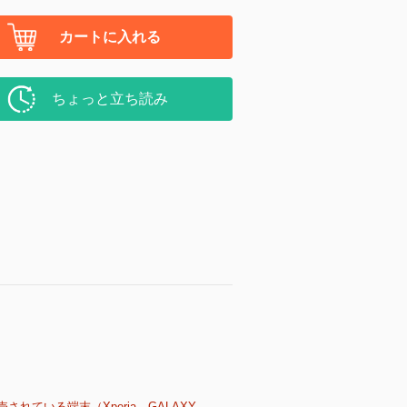
カートに入れる
ちょっと立ち読み
売されている端末（Xperia、GALAXY、