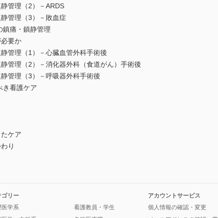
管理（2）－ARDS
管理（3）－敗血症
の鎮痛・鎮静管理
必要か
管理（1）－心臓血管外科手術後
管理（2）－消化器外科（食道がん）手術後
管理（3）－呼吸器外科手術後
べき看護ケア
たケア
わり
テゴリー
アカウントサービス
礎医学系
看護教員・学生
個人情報の確認・変更