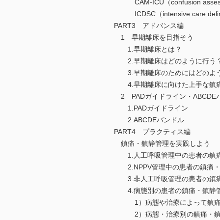
CAM-ICU（confusion assessme
ICDSC（intensive care deliriu
PART3 アドバンス編
1 早期離床を目指そう
1.早期離床とは？
2.早期離床はどのように行う
3.早期離床のためにはどのよ
4.早期離床に向けた上手な鎮
2 PADガイドライン・ABCD
1.PADガイドライン
2.ABCDEバンドル
PART4 プラクティス編
鎮痛・鎮静管理を実践しよう
1.人工呼吸管理中の患者の鎮
2.NPPV管理中の患者の鎮痛
3.非人工呼吸管理の患者の鎮
4.病態別の患者の鎮痛・鎮静
1）病態や治療によって鎮痛・
2）病態・治療別の鎮痛・鎮静