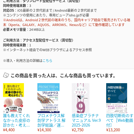
ご利用方法
ダウンロード型配信サービス（買切型）
同時使用端末数
3
対応OS
iOS最新の２世代前まで / Android最新の２世代前まで
※コンテンツの使用にあたり、専用ビューアisho.jpが必要
※Androidは、Android２世代前の端末のうち、国内キャリア経由で販売されている端
末（Xperia、GALAXY、AQUOS、ARROWS、Nexusなど）にて動作確認しています
必要メモリ容量
24 MB以上
ご利用方法
アクセス型配信サービス（買切型）
同時使用端末数
1
※インターネット経由でのWEBブラウザによるアクセス参照
※導入・利用方法の詳細は
こちら
この商品を買った人は、こんな商品も買っています。
誰も教えてくれ
プロメテウス解
感染症プラチナ
四肢切断術のす
なかった皮疹の
剖学アトラス 解
マニュアル Ver.9
べて［Web動画
診かた・考え...
剖学総論／運...
2025-2026
付］
¥4,400
¥14,300
¥2,750
¥13,200