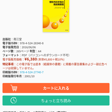
出版社
南江堂
電子版ISBN
978-4-524-28340-8
電子版発売日
2016/06/06
ページ数
265ページ
判型
A4
フォーマット
PDF（パソコンへのダウンロード不可）
¥6,380
電子版販売価格：
(本体¥5,800＋税10％)
特記事項
この電子版では底本（紙媒体の書籍）に掲載の要旨募集および一部広告ペ
ージは収録していません。
印刷版ISBN
978-4-524-27740-7
印刷版発行年月
2001/10
カートに入れる
ちょっと立ち読み