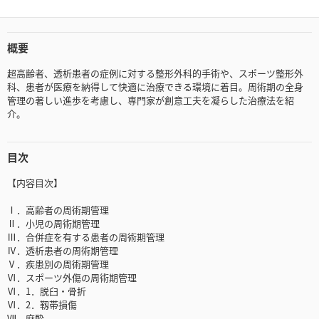
概要
超高齢者、透析患者の症例に対する整形外科的手術や、スポーツ整形外
科、患者が医療を納得して快適に治療できる環境に着目。周術期の全身
管理の著しい進歩を考慮し、専門家が創意工夫を凝らした治療法を紹
介。
目次
【内容目次】
Ⅰ．高齢者の周術期管理
Ⅱ．小児の周術期管理
Ⅲ．合併症を有する患者の周術期管理
Ⅳ．透析患者の周術期管理
Ⅴ．疾患別の周術期管理
Ⅵ．スポーツ外傷の周術期管理
Ⅵ．1．脱臼・骨折
Ⅵ．2．靱帯損傷
Ⅶ．麻酔