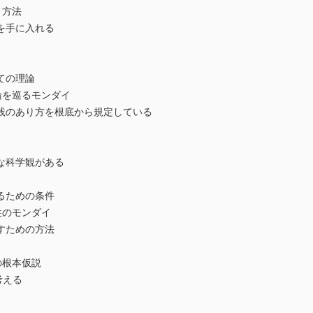
う方法
を手に入れる
ての理論
理論を巡るモンダイ
のあり方を根底から規定している
科学観がある
るための条件
学性のモンダイ
すための方法
の根本仮説
考える