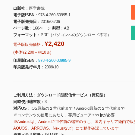
出版社
医学書院
電子版ISBN
978-4-260-60995-1
電子版発売日
2016/06/06
ページ数
160ページ
判型
AB
フォーマット
PDF（パソコンへのダウンロード不可）
¥2,420
電子版販売価格：
(本体¥2,200＋税10％)
印刷版ISBN
978-4-260-00995-9
印刷版発行年月
2009/10
ご利用方法
ダウンロード型配信サービス（買切型）
同時使用端末数
3
対応OS
iOS最新の２世代前まで / Android最新の２世代前まで
※コンテンツの使用にあたり、専用ビューアisho.jpが必要
※Androidは、Android２世代前の端末のうち、国内キャリア経由で販
AQUOS、ARROWS、Nexusなど）にて動作確認しています
必要メモリ容量
34 MB以上