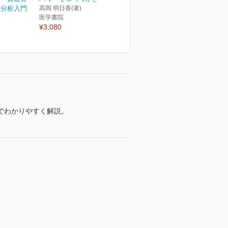
タ分析入門
髙岡 明日香(著)
医学書院
¥3,080
でわかりやすく解説。