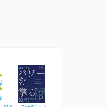
ト・質改善
パワーを掌（つかさど）る