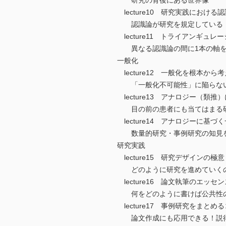
研究の背後にある世界像
lecture10 研究実践における
認識論が研究を規定している
lecture11 トライアンギュ
異なる認識論の間に1本の軸を
一般化
lecture12 一般化を根本から
「一般化不可能性」に陥らな
lecture13 アナロジー（類推
目の前の患者にも当てはまる研
lecture14 アナロジーに基づ
数量的研究・事例研究の知見を
研究実践
lecture15 研究デザインの極意
どのように研究を進めていく
lecture16 論文執筆のエッセン
何をどのように書けば公共性の
lecture17 事例研究をまとめ
論文作成にも応用できる！説得