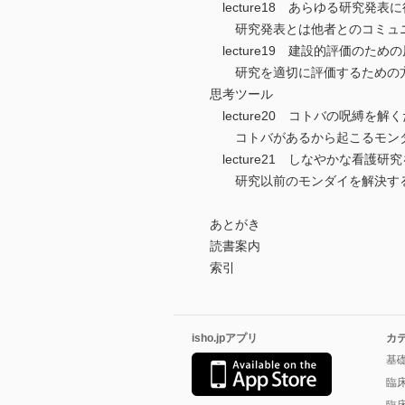
lecture18 あらゆる研究発表
研究発表とは他者とのコミュニ
lecture19 建設的評価のため
研究を適切に評価するための方
思考ツール
lecture20 コトバの呪縛を解
コトバがあるから起こるモン
lecture21 しなやかな看護
研究以前のモンダイを解決する
あとがき
読書案内
索引
isho.jpアプリ
カ
基
臨