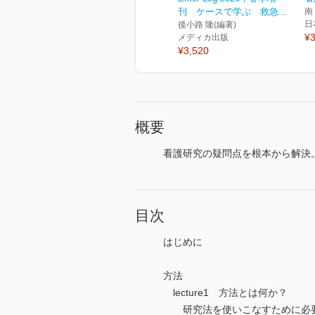
刊 ケースで学ぶ 救急...
南
日
後小路 隆(編著)
¥3
メディカ出版
¥3,520
概要
看護研究の疑問点を根本から解決
目次
はじめに
方法
lecture1 方法とは何か？
研究法を使いこなすために必要