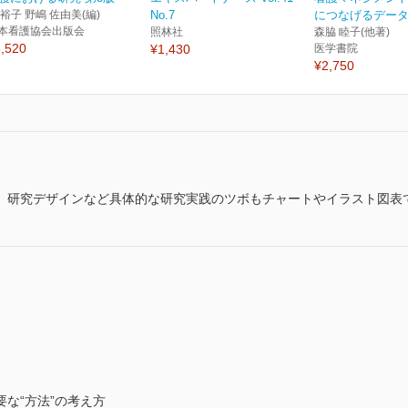
 裕子 野嶋 佐由美(編)
No.7
につなげるデー
本看護協会出版会
照林社
森脇 睦子(他著)
,520
¥1,430
医学書院
¥2,750
。研究デザインなど具体的な研究実践のツボもチャートやイラスト図表
な“方法”の考え方