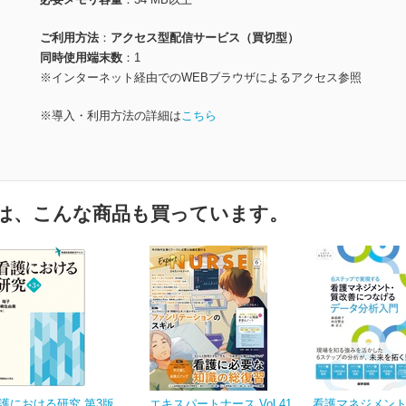
ご利用方法
アクセス型配信サービス（買切型）
同時使用端末数
1
※インターネット経由でのWEBブラウザによるアクセス参照
※導入・利用方法の詳細は
こちら
は、こんな商品も買っています。
護における研究 第3版
エキスパートナース Vol.41
看護マネジメン