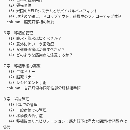
（2）優先順位
（3）米国のMELDシステムとサバイバルベネフィット
（4）現状の問題点，ドロップアウト，待機中のフォローアップ体制
column 脳死肝移植の流れ
６章 移植前管理
（1）腹水・胸水は抜くべきか？
（2）意外に怖い，う歯治療
（3）食道静脈瘤は治療すべきか？
（4）どのような感染症に注意するか？
７章 移植手術の実際
（1）生体ドナー
（2）脳死ドナー
（3）レシピエント手術
column 自己肝温存同所性部分肝移植手術
８章 術後管理
（1）ICUでの管理
（2）一般病棟での管理
（3）移植後の合併症
（4）移植後のリハビリテーション：筋力低下は重大な問題/骨粗鬆症は
必発