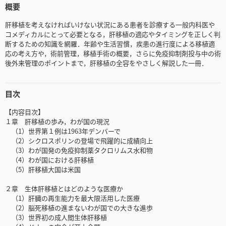
概要
肝移植を考えなければいけない状況にある患者を診療する一般内科医や
コメディカルにとって必要となる，肝移植の適応やタイミングを正しく判
断するための知識を網羅．年齢や生活習慣，疾患の進行度による移植適
応の考え方や，術前管理，移植手術の概要，さらに免疫抑制剤投与中の術
後外来管理のポイントまで，肝移植の全容をやさしく解説した一冊．
目次
【内容目次】
１章 肝移植の歩み，わが国の現況
（1）世界第１例は1963年デンバーで
（2）シクロスポリンの登場で飛躍的に成績向上
（3）わが国発の免疫抑制薬タクロリムス水和物
（4）わが国における肝移植
（5）肝移植大国は米国
２章 生体肝移植とはどのような医療か
（1）肝臓の再生能力を最大限活用した医療
（2）脳死移植の進まないわが国での大きな進歩
（3）世界初の成人間生体肝移植