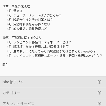
９章 術後外来管理
（1）感染症
（2）チューブ，ドレーンはいつ抜くか？
（3）晩期合併症とその対策とは？
（4）免疫抑制薬なんか怖くない
（5）成人健診，歯科治療など
10章 肝移植に関するQ＆A
（1）レシピエント移植コーディネーターとは？
（2）肝移植にかかる費用および医療福祉制度
（3）生体ドナーになってから職場復帰まではどれくらいかかる？
（4）レシピエント：移植後スポーツ・温泉・寿司・旅行はいつから？
索引
isho.jpアプリ
カテゴリー
アカウントサービス