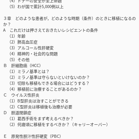
（4）ドナーの安全が至上命題
（5）わが国で累計5,000例以上
３章 どのような患者が，どのような時期（条件）のときに移植になるの
か？
A これだけは押さえておきたいレシピエントの条件
（1）年齢
（2）肺高血圧症
（3）アルコール性肝硬変
（4）精神的・社会的な問題
（5）その他
Ｂ 肝細胞癌（HCC）
（1）ミラノ基準とは？
（2）ミラノ基準は守らないといけないのか？
（3）切除も移植もできる場合にはどうする？
（4）移植前に治療することがあるのか？
Ｃ ウイルス性肝炎
（1）B型肝炎は治すことができる
（2）C型肝炎は移植後も治療が必要
Ｄ 胆道閉鎖症
（1）葛西手術をまず考えるべきか？
（2）何歳頃に移植をするべきか？（キャリーオーバー）
Ｅ 原発性胆汁性肝硬変（PBC）