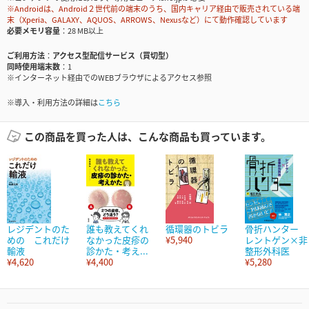
※Androidは、Android２世代前の端末のうち、国内キャリア経由で販売されている端
末（Xperia、GALAXY、AQUOS、ARROWS、Nexusなど）にて動作確認しています
必要メモリ容量
28 MB以上
ご利用方法
アクセス型配信サービス（買切型）
同時使用端末数
1
※インターネット経由でのWEBブラウザによるアクセス参照
※導入・利用方法の詳細は
こちら
この商品を買った人は、こんな商品も買っています。
レジデントのた
誰も教えてくれ
循環器のトビラ
骨折ハンター
めの これだけ
なかった皮疹の
¥5,940
レントゲン×非
輸液
診かた・考え...
整形外科医
¥4,620
¥4,400
¥5,280