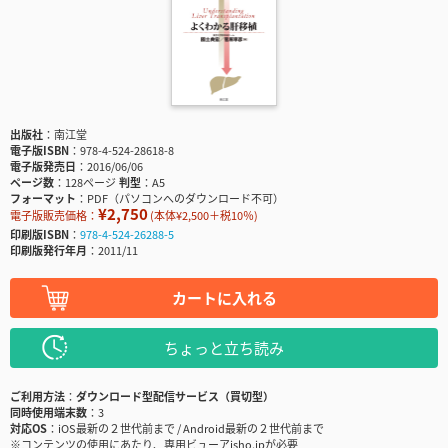
出版社
南江堂
電子版ISBN
978-4-524-28618-8
電子版発売日
2016/06/06
ページ数
128ページ
判型
A5
フォーマット
PDF（パソコンへのダウンロード不可）
¥2,750
電子版販売価格：
(本体¥2,500＋税10％)
印刷版ISBN
978-4-524-26288-5
印刷版発行年月
2011/11
カートに入れる
ちょっと立ち読み
ご利用方法
ダウンロード型配信サービス（買切型）
同時使用端末数
3
対応OS
iOS最新の２世代前まで / Android最新の２世代前まで
※コンテンツの使用にあたり、専用ビューアisho.jpが必要