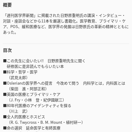
概要
「週刊医学界新聞」に掲載された日野原重明氏の講演・インタビュー・
対談・座談会などから11本を厳選し書籍化。医学教育、プライマリ・ケ
ア、POS、緩和医療など、医学界の発展は日野原氏の革新の精神とともに
あった。
目次
■この先生に会いたい!! 日野原重明先生に聞く
研修医に是非読んでもらいたい本
■科学・哲学・医学
（武見太郎）
■Oslerianの医学界への提言 今改めて問う 内科学とは，内科医とは
（柴田 進・阿部正和）
■英国の医療とプライマリ・ケア
（J. Fry・小林 登・紀伊國献三）
■80年代医療のアイデンティティを探る
（川上 武）
■全人的医療とホスピス
（R. G. Twycross・B. M. Mount・植村研一）
■命の選択 延命医学と有終医療