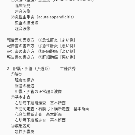
臨床所見
超音波像
②急性虫垂炎（acute appendicitis）
虫垂の描出法
超音波像
報告書の書き方 ①急性肝炎［よい例］
報告書の書き方 ①急性肝炎［悪い例］
報告書の書き方 ②肝細胞癌［よい例］
報告書の書き方 ②肝細胞癌［悪い例］
2 胆嚢・胆管（胆道系） 工藤岳秀
①解剖
胆嚢の構造
胆管の構造
胆嚢・胆管の正常超音波像
②基本走査
右肋弓下縦断走査 基本断面
右肋間走査・右肋弓下横断走査 基本断面
心窩部横断走査 基本断面
右肋弓下縦断走査 基本断面
③疾患説明
急性胆嚢炎