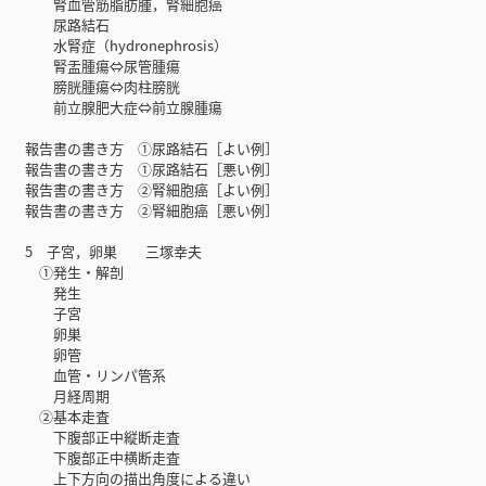
腎血管筋脂肪腫，腎細胞癌
尿路結石
水腎症（hydronephrosis）
腎盂腫瘍⇔尿管腫瘍
膀胱腫瘍⇔肉柱膀胱
前立腺肥大症⇔前立腺腫瘍
報告書の書き方 ①尿路結石［よい例］
報告書の書き方 ①尿路結石［悪い例］
報告書の書き方 ②腎細胞癌［よい例］
報告書の書き方 ②腎細胞癌［悪い例］
5 子宮，卵巣 三塚幸夫
①発生・解剖
発生
子宮
卵巣
卵管
血管・リンパ管系
月経周期
②基本走査
下腹部正中縦断走査
下腹部正中横断走査
上下方向の描出角度による違い