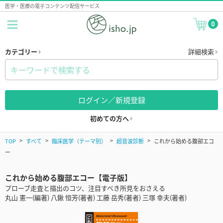
医学・医療の電子コンテンツ配信サービス
0
カテゴリー
詳細検索
ログイン／新規登録
初めての方へ
TOP
すべて
臨床医学（テーマ別）
超音波診断
これから始める腹部エコ
ー
これから始める腹部エコー【電子版】
プローブ走査と描出のコツ、注目すべき所見をおさえる
丸山 憲一(編著) 八鍬 恒芳(著者) 工藤 岳秀(著者) 三塚 幸夫(著者)