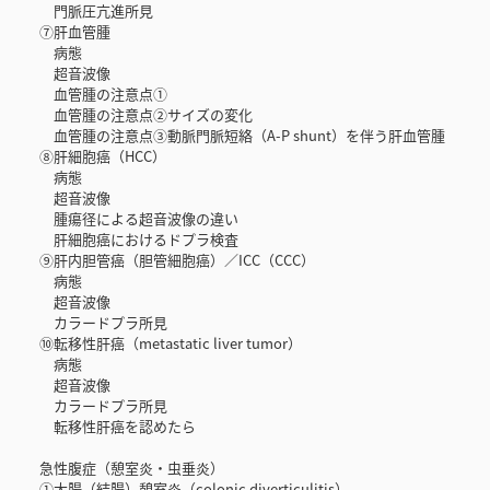
門脈圧亢進所見
⑦肝血管腫
病態
超音波像
血管腫の注意点①
血管腫の注意点②サイズの変化
血管腫の注意点③動脈門脈短絡（A-P shunt）を伴う肝血管腫
⑧肝細胞癌（HCC）
病態
超音波像
腫瘍径による超音波像の違い
肝細胞癌におけるドプラ検査
⑨肝内胆管癌（胆管細胞癌）／ICC（CCC）
病態
超音波像
カラードプラ所見
⑩転移性肝癌（metastatic liver tumor）
病態
超音波像
カラードプラ所見
転移性肝癌を認めたら
急性腹症（憩室炎・虫垂炎）
①大腸（結腸）憩室炎（colonic diverticulitis）