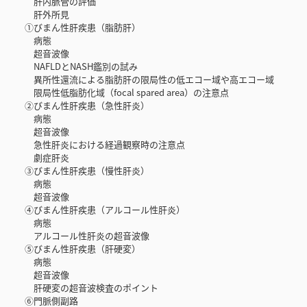
肝内脈管の評価
肝外所見
①びまん性肝疾患（脂肪肝）
病態
超音波像
NAFLDとNASH鑑別の試み
異所性還流による脂肪肝の限局性の低エコー域や高エコー域
限局性低脂肪化域（focal spared area）の注意点
②びまん性肝疾患（急性肝炎）
病態
超音波像
急性肝炎における経過観察時の注意点
劇症肝炎
③びまん性肝疾患（慢性肝炎）
病態
超音波像
④びまん性肝疾患（アルコール性肝炎）
病態
アルコール性肝炎の超音波像
⑤びまん性肝疾患（肝硬変）
病態
超音波像
肝硬変の超音波検査のポイント
⑥門脈側副路